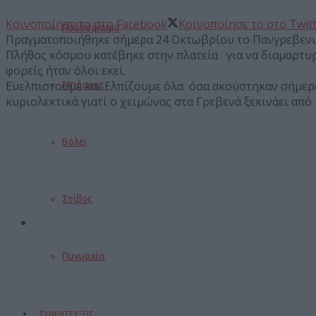
Κοινοποίησε το στο Facebook
Κοινοποίησε το στο Twit
Ποδόσφαιρο
Πραγματοποιήθηκε σήμερα 24 Οκτωβρίου το Πανγρεβενι
Πλήθος κόσμου κατέβηκε στην πλατεία για να διαμαρτυρη
φορείς ήταν όλοι εκεί.
Ευελπιστούμε και Ελπίζουμε όλα όσα ακούστηκαν σήμερα
Μπάσκετ
κυριολεκτικά γιατί ο χειμώνας στα Γρεβενά ξεκινάει από
Βόλεϊ
Στίβος
Πυγμαχία
ΣΥΝΕΝΤΕΥΞΕΙΣ