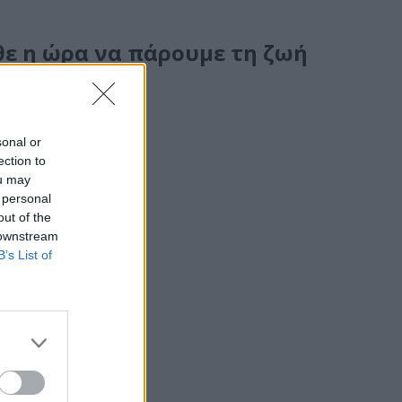
 η ώρα να πάρουμε τη ζωή
sonal or
ection to
ou may
 personal
out of the
 downstream
B’s List of