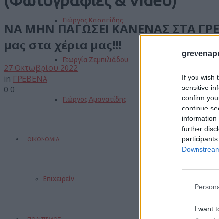
(Φωτογραφίες & Video)
Γιώργος Κασαπίδης
ΝΑ ΜΗΝ ΠΑΓΩΣΕΙ ΚΑΝΕΝΑΣ ΣΤΑ ΓΡΕ
μας στα χέρια μας!!!
grevenapr
Γεωργία Ζεμπιλιάδου
27 Οκτωβρίου 2022
If you wish 
in
ΓΡΕΒΕΝΑ
sensitive in
0
0
confirm you
Γιώργος Αμανατίδης
continue se
information 
further disc
participants
ΟΙΚΟΝΟΜΙΑ
Downstream 
Επιχειρείν
Persona
I want t