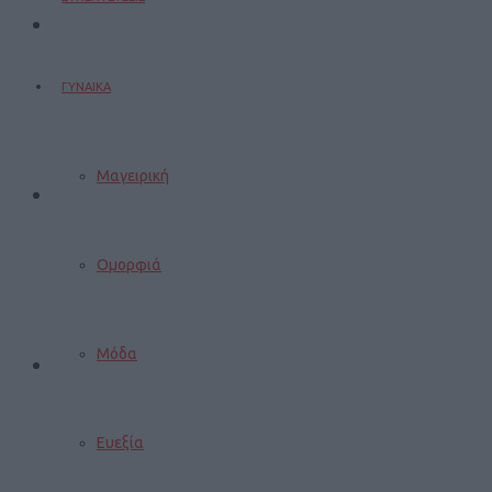
ΓΥΝΑΙΚΑ
Μαγειρική
Ομορφιά
Μόδα
Ευεξία