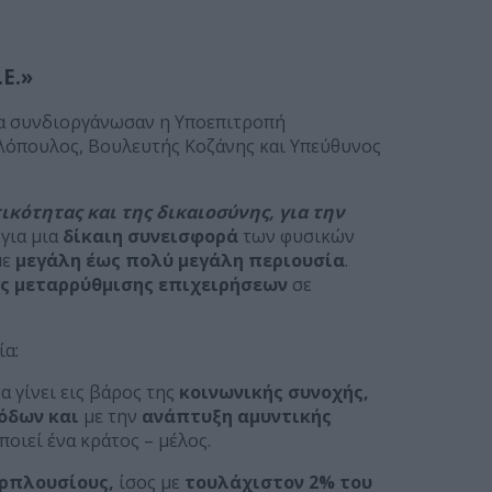
Ε.»
ία συνδιοργάνωσαν η Υποεπιτροπή
υλόπουλος, Βουλευτής Κοζάνης και Υπεύθυνος
ικότητας και της δικαιοσύνης, για την
 για μια
δίκαιη συνεισφορά
των φυσικών
με
μεγάλη έως πολύ μεγάλη περιουσία
.
ς μεταρρύθμισης επιχειρήσεων
σε
ία:
α γίνει εις βάρος της
κοινωνικής συνοχής,
όδων και
με την
ανάπτυξη αμυντικής
οιεί ένα κράτος – μέλος.
ρπλουσίους,
ίσος με
τουλάχιστον 2% του