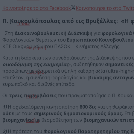
Κοινοποίησε το στο Facebook
Κοινοποίησε το στο Twit
Π. Κουκουλόπουλος από τις Βρυξέλλες: «Η φ
ΓΥΝΑΙΚΑ
Στη
Διακοινοβουλευτική Διάσκεψη
για
φορολογικά
Φορολογικών Θεμάτων του
Ευρωπαϊκού Κοινοβουλίου
ΚΤΕ Οικονομικών του ΠΑΣΟΚ – Κινήματος Αλλαγής.
Μαγειρική
Κατά τη διάρκεια των συνεδριάσεων της Διάσκεψης που ε
οικοδόμηση της ευημερίας
», συζητήθηκαν
σημαντικέ
προσώπων με εξαιρετικά υψηλή καθαρή αξία (ultra-high-n
Ομορφιά
Επιπλέον, η σύνδεση φορολογίας και
βιώσιμης ανταγω
ευρωπαϊκό και διεθνές επίπεδο.
Οι
τρεις παρεμβάσεις
που πραγματοποίησε ο Π. Κουκ
Μόδα
1)
Η σχεδιαζόμενη κινητοποίηση
800 δις
για τη θωράκισ
ούτε
με τους
σημερινούς δημοσιονομικούς όρους.
Επι
βιομηχανίας
με θεσμοθέτηση των
βιομηχανικών επιστ
Ευεξία
2)
Η πρόταση του
Φορολογικού Παρατηρητηρίου της Ε.