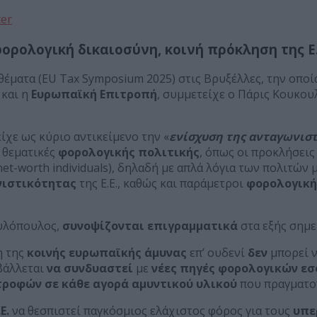
ter
ορολογική δικαιοσύνη, κοινή πρόκληση της Ε.
θέματα (EU Tax Symposium 2025) στις Βρυξέλλες, την οπο
και η
Ευρωπαϊκή Επιτροπή
, συμμετείχε ο Πάρις Κουκο
ίχε ως κύριο αντικείμενο την «
ενίσχυση της ανταγωνιστ
ς
θεματικές
φορολογικής πολιτικής
, όπως οι προκλήσεις
et-worth individuals), δηλαδή με απλά λόγια των πολιτών 
νιστικότητας
της Ε.Ε., καθώς και παράμετροι
φορολογική
ουλόπουλος,
συνοψίζονται επιγραμματικά
στα εξής σημε
η της
κοινής ευρωπαϊκής άμυνας
επ’ ουδενί
δεν
μπορεί ν
βάλλεται
να συνδυαστεί
με
νέες πηγές φορολογικών εσ
ροφών σε κάθε αγορά αμυντικού υλικού
που πραγματοπ
Ε.
να θεσπιστεί παγκόσμιος ελάχιστος φόρος για τους
υπε