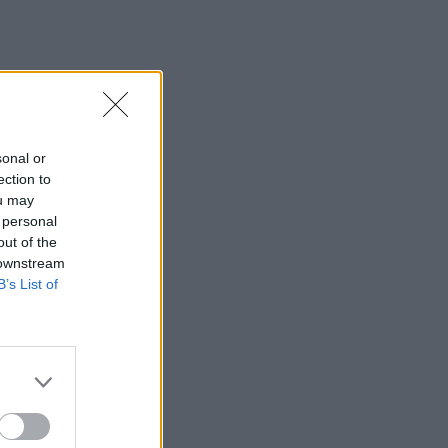
sonal or
ection to
ou may
 personal
out of the
 downstream
B’s List of