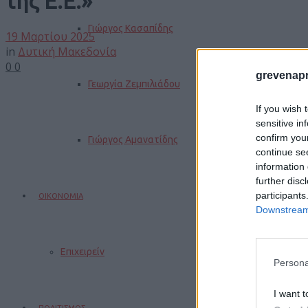
της Ε.Ε.»
Γιώργος Κασαπίδης
19 Μαρτίου 2025
in
Δυτική Μακεδονία
0
0
grevenapr
Γεωργία Ζεμπιλιάδου
If you wish 
sensitive in
confirm you
Γιώργος Αμανατίδης
continue se
information 
further disc
participants
ΟΙΚΟΝΟΜΙΑ
Downstream 
Επιχειρείν
Persona
I want t