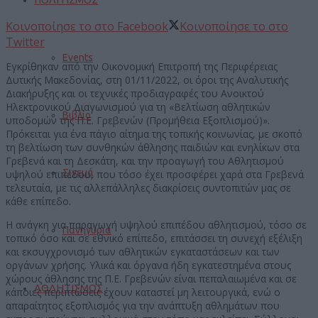
Κοινοποίησε το στο Facebook
Κοινοποίησε το στο
Twitter
Events
Εγκρίθηκαν από την Οικονομική Επιτροπή της Περιφέρειας
Δυτικής Μακεδονίας, στη 01/11/2022, οι όροι της Αναλυτικής
Διακήρυξης και οι τεχνικές προδιαγραφές του Ανοικτού
Ηλεκτρονικού Διαγωνισμού για τη «Βελτίωση αθλητικών
Βιβλίο
υποδομών της Π.Ε. Γρεβενών (Προμήθεια Εξοπλισμού)».
Πρόκειται για ένα πάγιο αίτημα της τοπικής κοινωνίας, με σκοπό
τη βελτίωση των συνθηκών άθλησης παιδιών και ενηλίκων στα
Γρεβενά και τη Δεσκάτη, και την προαγωγή του Αθλητισμού
Σινεμά
υψηλού επιπέδου, που τόσο έχει προσφέρει χαρά στα Γρεβενά
τελευταία, με τις αλλεπάλληλες διακρίσεις συντοπιτών μας σε
κάθε επίπεδο.
Η ανάγκη για παραγωγή υψηλού επιπέδου αθλητισμού, τόσο σε
Πανηγύρια
τοπικό όσο και σε εθνικό επίπεδο, επιτάσσει τη συνεχή εξέλιξη
και εκσυγχρονισμό των αθλητικών εγκαταστάσεων και των
οργάνων χρήσης. Υλικά και όργανα ήδη εγκατεστημένα στους
χώρους άθλησης της Π.Ε. Γρεβενών είναι πεπαλαιωμένα και σε
ΑΘΛΗΤΙΣΜΟΣ
κάποιες περιπτώσεις έχουν καταστεί μη λειτουργικά, ενώ ο
απαραίτητος εξοπλισμός για την ανάπτυξη αθλημάτων που