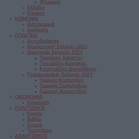
Φλώρινα
Ελλάδα
Κόσμος
ΚΟΙΝΩΝΙΑ
Αστυνομικά
Εκκλησία
ΠΟΛΙΤΙΚΗ
Αυτοδιοίκηση
Βουλευτικές Εκλογές 2023
Δημοτικές Εκλογές 2023
Τριγώνης Χρήστος
Ταταρίδης Κυριάκος
Κουπτσίδης Δημοσθένης
Περιφερειακές Εκλογές 2023
Γιώργος Κασαπίδης
Γεωργία Ζεμπιλιάδου
Γιώργος Αμανατίδης
ΟΙΚΟΝΟΜΙΑ
Επιχειρείν
ΠΟΛΙΤΙΣΜΟΣ
Events
Βιβλίο
Σινεμά
Πανηγύρια
ΑΘΛΗΤΙΣΜΟΣ