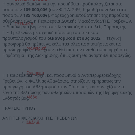
Η συνολική δαπάνη για την προμήθεια προϋπολογίζεται στο
ποσό των
109.000,00€
(συν Φ.Π.Α. 24%, δηλαδή συνολικά στο
ποσό των
135.160,00€
). Φορέας χρηματοδότησης της παρούσας
σύμβασης είναι η Περιφέρεια Δυτικής Μακεδονίας/Π.Ε. Γρεβενών.
ΓΥΝΑΙΚΑ
Η δαπάνη για βαρύνει τους Κεντρικούς Αυτοτελείς Πόρους της
Π.Ε. Γρεβενών, με σχετική πίστωση του τακτικού
προϋπολογισμού του
οικονομικού έτους 2022
. H τεχνική
προσφορά θα πρέπει να καλύπτει όλες τις απαιτήσεις και τις
Μαγειρική
προδιαγραφές που έχουν τεθεί από την αναθέτουσα αρχή στο
Παράρτημα Ι της Διακήρυξης, όπως αυτή θα αναρτηθεί προσεχώς.
Ομορφιά
Η Περιφερειακή Αρχή, και προσωπικά ο Αντιπεριφερειάρχης
Γρεβενών, κ. Φωλίνας Αθανάσιος, στηρίζουν εμπράκτως την
προαγωγή του Αθλητισμού στον Τόπο μας, και συνεχίζουν το
έργο της βελτίωσης των αθλητικών υποδομών της Περιφερειακής
Μόδα
Ενότητάς μας.
ΓΡΑΦΕΙΟ ΤΥΠΟΥ
ΑΝΤΙΠΕΡΙΦΕΡΕΙΑΡΧΗ Π.Ε. ΓΡΕΒΕΝΩΝ
Ευεξία