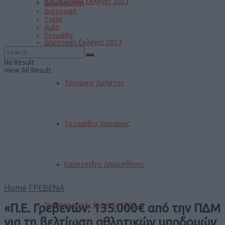
Βουλευτικές Εκλογές 2023
Διακόσμηση
Διατροφή
Υγεία
Auto
Sexuality
Δημοτικές Εκλογές 2023
No Result
View All Result
Τριγώνης Χρήστος
Ταταρίδης Κυριάκος
Κουπτσίδης Δημοσθένης
Home
ΓΡΕΒΕΝΑ
Περιφερειακές Εκλογές 2023
«Π.Ε. Γρεβενών: 135.000€ από την ΠΔΜ
για τη βελτίωση αθλητικών υποδομών