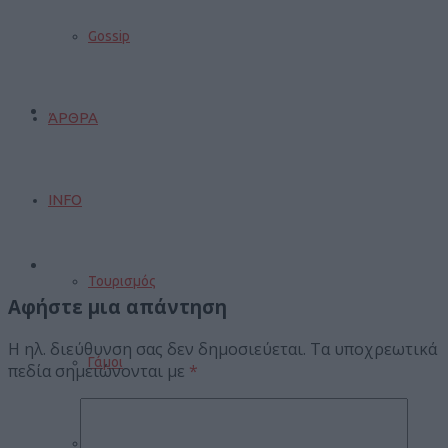
Gossip
ΆΡΘΡΑ
INFO
Τουρισμός
Αφήστε μια απάντηση
Η ηλ. διεύθυνση σας δεν δημοσιεύεται.
Τα υποχρεωτικά
Γάμοι
πεδία σημειώνονται με
*
Δρομολόγια