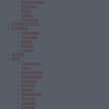
Ποδόσφαιρο
Μπάσκετ
Βόλεϊ
Στίβος
Πυγμαχία
ΣΥΝΕΝΤΕΥΞΕΙΣ
ΓΥΝΑΙΚΑ
Μαγειρική
Ομορφιά
Μόδα
Ευεξία
Gossip
ΆΡΘΡΑ
INFO
Τουρισμός
Γάμοι
Δρομολόγια
Εορτολόγιο
Αγγελίες
Κηδείες
Καιρός
Φαρμακεία
Φωτιές
Τροχαία
Σεισμοί