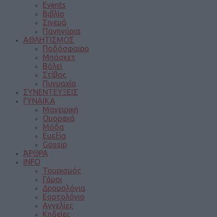
Events
Βιβλίο
Σινεμά
Πανηγύρια
ΑΘΛΗΤΙΣΜΟΣ
Ποδόσφαιρο
Μπάσκετ
Βόλεϊ
Στίβος
Πυγμαχία
ΣΥΝΕΝΤΕΥΞΕΙΣ
ΓΥΝΑΙΚΑ
Μαγειρική
Ομορφιά
Μόδα
Ευεξία
Gossip
ΆΡΘΡΑ
INFO
Τουρισμός
Γάμοι
Δρομολόγια
Εορτολόγιο
Αγγελίες
Κηδείες