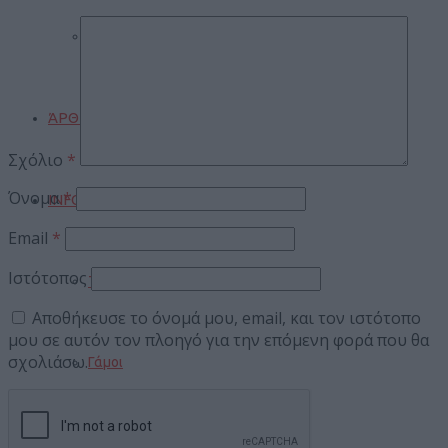
Gossip
ΆΡΘΡΑ
Σχόλιο
*
Όνομα
*
INFO
Email
*
Ιστότοπος
Τουρισμός
Αποθήκευσε το όνομά μου, email, και τον ιστότοπο
μου σε αυτόν τον πλοηγό για την επόμενη φορά που θα
σχολιάσω.
Γάμοι
Δρομολόγια