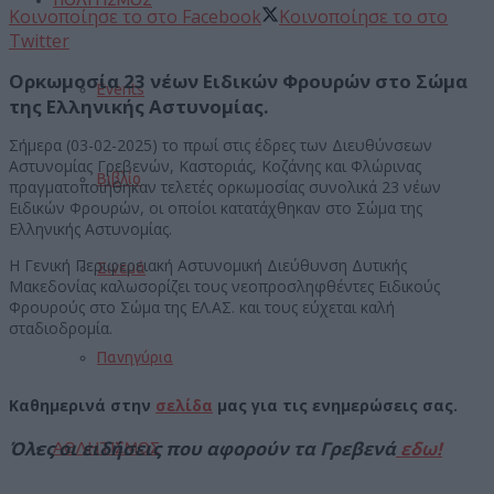
Κοινοποίησε το στο Facebook
Κοινοποίησε το στο
Twitter
Ορκωμοσία 23 νέων Ειδικών Φρουρών στο Σώμα
Events
της Ελληνικής Αστυνομίας.
Σήμερα (03-02-2025) το πρωί στις έδρες των Διευθύνσεων
Αστυνομίας Γρεβενών, Καστοριάς, Κοζάνης και Φλώρινας
Βιβλίο
πραγματοποιήθηκαν τελετές ορκωμοσίας συνολικά 23 νέων
Ειδικών Φρουρών, οι οποίοι κατατάχθηκαν στο Σώμα της
Ελληνικής Αστυνομίας.
Η Γενική Περιφερειακή Αστυνομική Διεύθυνση Δυτικής
Σινεμά
Μακεδονίας καλωσορίζει τους νεοπροσληφθέντες Ειδικούς
Φρουρούς στο Σώμα της ΕΛ.ΑΣ. και τους εύχεται καλή
σταδιοδρομία.
Πανηγύρια
Kαθημερινά στην
σελίδα
μας για τις ενημερώσεις σας.
Όλες οι ειδήσεις που αφορούν τα Γρεβενά
εδω!
ΑΘΛΗΤΙΣΜΟΣ