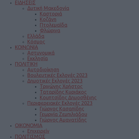
ΕΙΔΗΣΕΙΣ
Δυτική Μακεδονία
Καστοριά
Κοζάνη
Πτολεμαΐδα
Φλώρινα
Ελλάδα
Κόσμος
ΚΟΙΝΩΝΙΑ
Αστυνομικά
Εκκλησία
ΠΟΛΙΤΙΚΗ
Αυτοδιοίκηση
Βουλευτικές Εκλογές 2023
Δημοτικές Εκλογές 2023
Τριγώνης Χρήστος
Ταταρίδης Κυριάκος
Κουπτσίδης Δημοσθένης
Περιφερειακές Εκλογές 2023
Γιώργος Κασαπίδης
Γεωργία Ζεμπιλιάδου
Γιώργος Αμανατίδης
ΟΙΚΟΝΟΜΙΑ
Επιχειρείν
ΠΟΛΙΤΙΣΜΟΣ