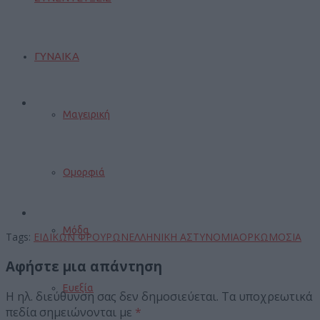
ΓΥΝΑΙΚΑ
Μαγειρική
Ομορφιά
Μόδα
Tags:
ΕΙΔΙΚΩΝ ΦΡΟΥΡΩΝ
ΕΛΛΗΝΙΚΗ ΑΣΤΥΝΟΜΙΑ
ΟΡΚΩΜΟΣΙΑ
Αφήστε μια απάντηση
Ευεξία
Η ηλ. διεύθυνση σας δεν δημοσιεύεται.
Τα υποχρεωτικά
πεδία σημειώνονται με
*