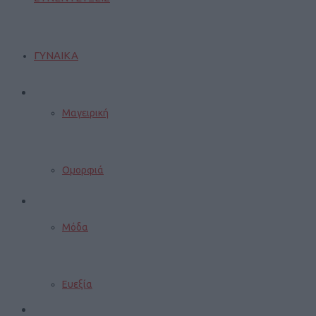
ΓΥΝΑΙΚΑ
Μαγειρική
Ομορφιά
Μόδα
Ευεξία