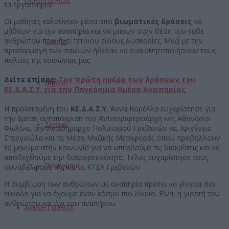
τα εργαστήρια.
Οι μαθητές καλούνταν μέσα από
βιωματικές δράσεις
να
μάθουν για την αναπηρία και να μπουν στην θέση του κάθε
ανθρώπου που έχει τέτοιου είδους δυσκολίες. Μαζί με την
Events
προσαρμογή των παιδιών ήθελαν να ευαισθητοποιήσουν τους
πολίτες της κοινωνίας μας.
Δείτε επίσης:
Την πρώτη ημέρα των δράσεων του
Βιβλίο
ΚΕ.Δ.Α.Σ.Υ. για την Παγκόσμια Ημέρα Αναπηρίας
Η προϊσταμένη του
ΚΕ.Δ.Α.Σ.Υ.
Άννα Κορέλλα ευχαρίστησε για
την άμεση ανταπόκριση τον Αντιπεριφερειάρχη κος Αθανάσιο
Σινεμά
Φωλίνα, την Αντιδήμαρχο Πολιτισμού Γρεβενών κα. Ιφιγένεια
Στεργιούλα και τα Μέσα Μαζικής Μεταφοράς όπου προβάλλουν
το μήνυμα στην κοινωνία για να υπερβούμε τις διακρίσεις και να
αποδεχθούμε την διαφορετικότητα. Τέλος ευχαρίστησε τους
Πανηγύρια
συναδέλφους της και τα ΚΤΕΛ Γρεβενών.
Η συμβίωση των ανθρώπων με αναπηρία πρέπει να γίνεται πιο
εύκολη για να έχουμε έναν κόσμο πιο δίκαιο. Είναι η γιορτή του
ανθρώπου και όχι του αναπήρου.
ΑΘΛΗΤΙΣΜΟΣ