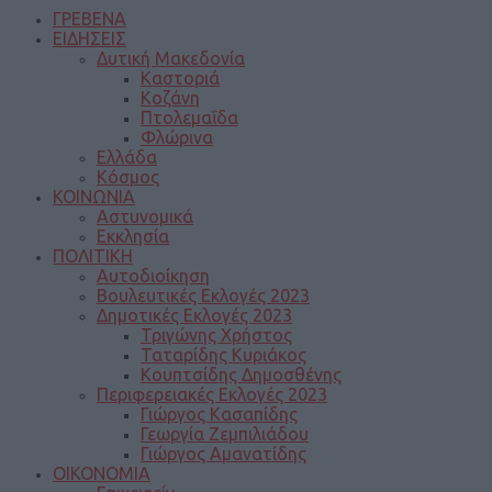
ΓΡΕΒΕΝΑ
ΕΙΔΗΣΕΙΣ
Δυτική Μακεδονία
Καστοριά
Κοζάνη
Πτολεμαΐδα
Φλώρινα
Ελλάδα
Κόσμος
ΚΟΙΝΩΝΙΑ
Αστυνομικά
Εκκλησία
ΠΟΛΙΤΙΚΗ
Αυτοδιοίκηση
Βουλευτικές Εκλογές 2023
Δημοτικές Εκλογές 2023
Τριγώνης Χρήστος
Ταταρίδης Κυριάκος
Κουπτσίδης Δημοσθένης
Περιφερειακές Εκλογές 2023
Γιώργος Κασαπίδης
Γεωργία Ζεμπιλιάδου
Γιώργος Αμανατίδης
ΟΙΚΟΝΟΜΙΑ