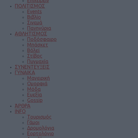
Επιχειρείν
ΠΟΛΙΤΙΣΜΟΣ
Events
Βιβλίο
Σινεμά
Πανηγύρια
ΑΘΛΗΤΙΣΜΟΣ
Ποδόσφαιρο
Μπάσκετ
Βόλεϊ
Στίβος
Πυγμαχία
ΣΥΝΕΝΤΕΥΞΕΙΣ
ΓΥΝΑΙΚΑ
Μαγειρική
Ομορφιά
Μόδα
Ευεξία
Gossip
ΆΡΘΡΑ
INFO
Τουρισμός
Γάμοι
Δρομολόγια
Εορτολόγιο