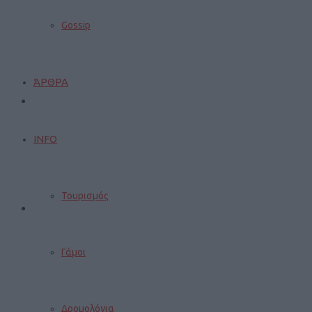
Gossip
ΆΡΘΡΑ
INFO
Τουρισμός
Γάμοι
Δρομολόγια