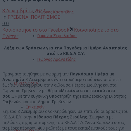
8 Δεκεμβρίου 2022
Γιώργος Κασαπίδης
in
ΓΡΕΒΕΝΑ
,
ΠΟΛΙΤΙΣΜΟΣ
0
0
Κοινοποίησε το στο Facebook
Κοινοποίησε το στο
Twitter
Γεωργία Ζεμπιλιάδου
Λήξη των δράσεων για την Παγκόσμια Ημέρα Αναπηρίας
από το ΚΕ.Δ.Α.Σ.Υ.
Γιώργος Αμανατίδης
Πραγματοποιήθηκε με αφορμή την
Παγκόσμια Ημέρα με
Αναπηρία
3 Δεκεμβρίου, ένα τετραήμερο δράσεων από τις 5
ΟΙΚΟΝΟΜΙΑ
έως τις 8 Δεκεμβρίου στην αίθουσα Πέτρος Σιούλης και στα
Γυμνάσια Γρεβενών με θέμα
«Μπαίνω στα παπούτσια
σου…»
με την ευγενική υποστήριξη της Περιφερειακής Ενότητας
Γρεβενών και του Δήμου Γρεβενών.
Επιχειρείν
Σήμερα 8 Δεκεμβρίου ολοκληρώθηκαν με επιτυχία οι δράσεις του
ΚΕ.Δ.Α.Σ.Υ. στην
αίθουσα Πέτρος Σιούλης
. Σύμφωνα με
δηλώσεις της προϊσταμένης του ΚΕ.Δ.Α.Σ.Υ. Άννα Κορέλλα αυτές
τις μέρες πέρασαν 400 μαθητές με τους εκπαιδευτικούς τους για
ΠΟΛΙΤΙΣΜΟΣ