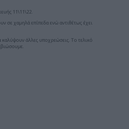
ευής 11\11\22.
ουν σε χαμηλά επίπεδα ενώ αντιθέτως έχει
α καλύψουν άλλες υποχρεώσεις. Το τελικό
ιβιώσουμε.