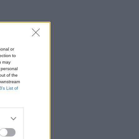
sonal or
ection to
ou may
 personal
out of the
 downstream
B’s List of
ιάσω.