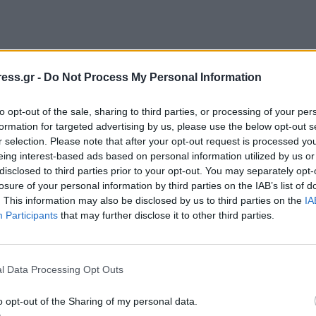
ess.gr -
Do Not Process My Personal Information
to opt-out of the sale, sharing to third parties, or processing of your per
formation for targeted advertising by us, please use the below opt-out s
r selection. Please note that after your opt-out request is processed y
eing interest-based ads based on personal information utilized by us or
disclosed to third parties prior to your opt-out. You may separately opt-
losure of your personal information by third parties on the IAB’s list of
. This information may also be disclosed by us to third parties on the
IA
ου σε αυτόν τον πλοηγό για την επόμενη φορά που θα σχολ
Participants
that may further disclose it to other third parties.
l Data Processing Opt Outs
o opt-out of the Sharing of my personal data.