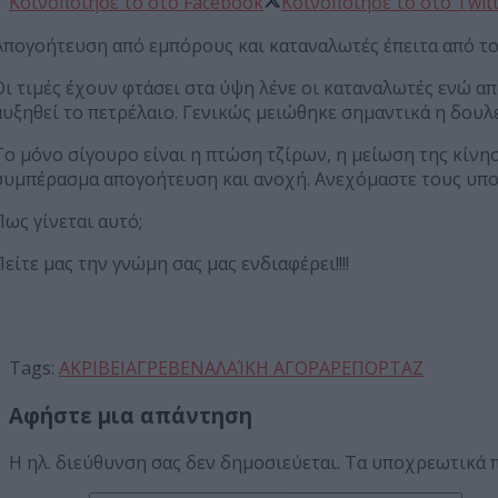
Κοινοποίησε το στο Facebook
Κοινοποίησε το στο Twit
Απογοήτευση από εμπόρους και καταναλωτές έπειτα από το
Οι τιμές έχουν φτάσει στα ύψη λένε οι καταναλωτές ενώ α
αυξηθεί το πετρέλαιο. Γενικώς μειώθηκε σημαντικά η δουλει
Το μόνο σίγουρο είναι η πτώση τζίρων, η μείωση της κίν
συμπέρασμα απογοήτευση και ανοχή. Ανεχόμαστε τους υπου
Πως γίνεται αυτό;
Πείτε μας την γνώμη σας μας ενδιαφέρει!!!!
Tags:
ΑΚΡΙΒΕΙΑ
ΓΡΕΒΕΝΑ
ΛΑΊΚΗ ΑΓΟΡΑ
ΡΕΠΟΡΤΑΖ
Αφήστε μια απάντηση
Η ηλ. διεύθυνση σας δεν δημοσιεύεται.
Τα υποχρεωτικά 