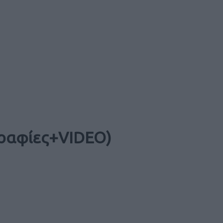
γραφίες+VIDEO)