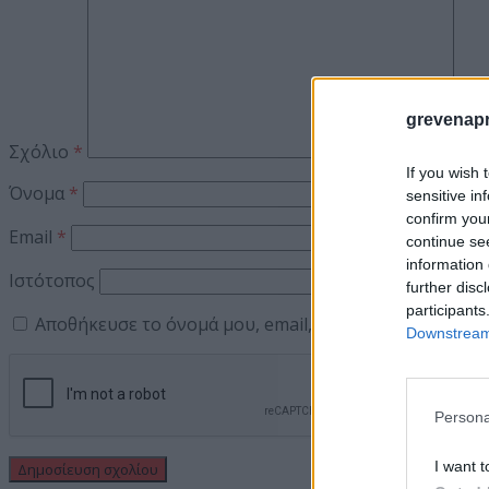
grevenapr
Σχόλιο
*
If you wish 
Όνομα
*
sensitive in
confirm you
Email
*
continue se
information 
Ιστότοπος
further disc
participants
Αποθήκευσε το όνομά μου, email, και τον ιστότοπο μ
Downstream 
Persona
I want t