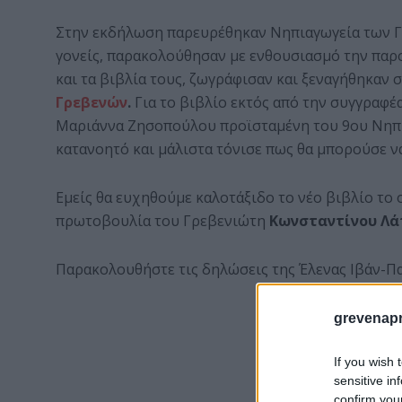
Στην εκδήλωση παρευρέθηκαν Νηπιαγωγεία των Γ
γονείς, παρακολούθησαν με ενθουσιασμό την παρ
και τα βιβλία τους, ζωγράφισαν και ξεναγήθηκαν
Γρεβενών
.
Για το βιβλίο εκτός από την συγγραφέ
Μαριάννα Ζησοπούλου προϊσταμένη του 9ου Νηπι
κατανοητό και μάλιστα τόνισε πως θα μπορούσε να
Εμείς θα ευχηθούμε καλοτάξιδο το νέο βιβλίο το 
πρωτοβουλία του Γρεβενιώτη
Κωνσταντίνου Λά
Παρακολουθήστε τις δηλώσεις της Έλενας Ιβάν-
grevenapr
If you wish 
sensitive in
confirm you