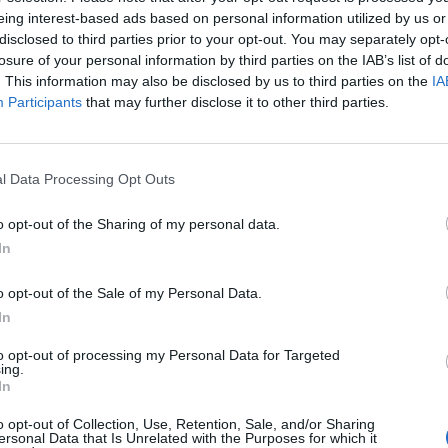
eing interest-based ads based on personal information utilized by us or
disclosed to third parties prior to your opt-out. You may separately opt-
losure of your personal information by third parties on the IAB’s list of
. This information may also be disclosed by us to third parties on the
IA
Participants
that may further disclose it to other third parties.
l Data Processing Opt Outs
o opt-out of the Sharing of my personal data.
In
o opt-out of the Sale of my Personal Data.
In
to opt-out of processing my Personal Data for Targeted
ing.
In
o opt-out of Collection, Use, Retention, Sale, and/or Sharing
α παρακολουθείτε όλα μας τα βίντεο πατώντας
εδώ
ersonal Data that Is Unrelated with the Purposes for which it