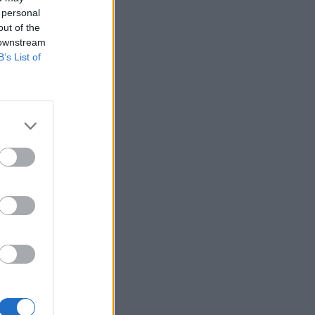
 personal
out of the
 downstream
B’s List of