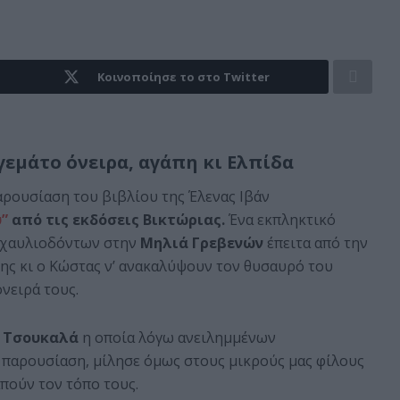
Κοινοποίησε το στο Twitter
γεμάτο όνειρα, αγάπη κι Ελπίδα
αρουσίαση του βιβλίου της Έλενας Ιβάν
υ”
από τις εκδόσεις Βικτώριας.
Ένα εκπληκτικό
ν χαυλιοδόντων στην
Μηλιά Γρεβενών
έπειτα από την
ίλης κι ο Κώστας ν’ ανακαλύψουν τον θυσαυρό του
νειρά τους.
α Τσουκαλά
η οποία λόγω ανειλημμένων
 παρουσίαση, μίλησε όμως στους μικρούς μας φίλους
πούν τον τόπο τους.