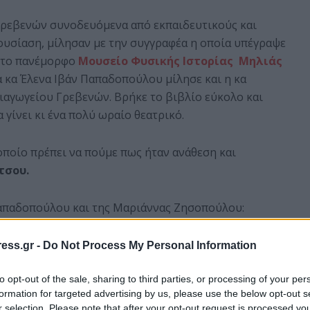
ρεβενών συνοδευόμενα από εκπαιδευτικούς και
ουσίαση, μίλησαν με την συγγραφέα η οποία υπέγραψε
 στο πανέμορφο
Μουσείο Φυσικής Ιστορίας Μηλιάς
α κα Έλενα Ιβάν Παπαδοπούλου μίλησε και η κα
αγωγείου Γρεβενών. Βρήκε το βιβλίο εύκολο και
 γίνει κι ένα πολύ ωραίο θεατρικό.
οποίο πρέπει να πούμε πως ήταν ανάθεση και
τσου.
Παπαδοπούλου και της Μαριάννας Ζησοπούλου:
ess.gr -
Do Not Process My Personal Information
to opt-out of the sale, sharing to third parties, or processing of your per
formation for targeted advertising by us, please use the below opt-out s
r selection. Please note that after your opt-out request is processed y