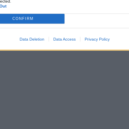
lected.
Out
 τα βιβλία και τις παρουσιάσεις
CONFIRM
Data Deletion
Data Access
Privacy Policy