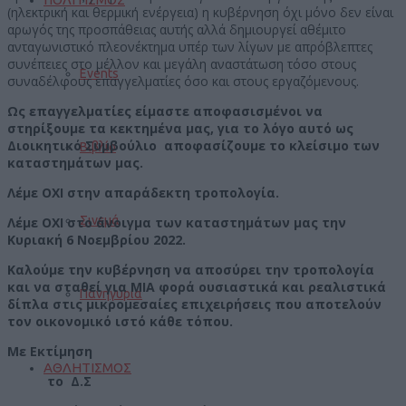
(ηλεκτρική και θερμική ενέργεια) η κυβέρνηση όχι μόνο δεν είναι
αρωγός της προσπάθειας αυτής αλλά δημιουργεί αθέμιτο
ανταγωνιστικό πλεονέκτημα υπέρ των λίγων με απρόβλεπτες
συνέπειες στο μέλλον και μεγάλη αναστάτωση τόσο στους
Events
συναδέλφους επαγγελματίες όσο και στους εργαζόμενους.
Ως επαγγελματίες είμαστε αποφασισμένοι να
στηρίξουμε τα κεκτημένα μας, για το λόγο αυτό ως
Διοικητικό Συμβούλιο αποφασίζουμε το κλείσιμο των
Βιβλίο
καταστημάτων μας.
Λέμε ΟΧΙ στην απαράδεκτη τροπολογία.
Σινεμά
Λέμε ΟΧΙ στο άνοιγμα των καταστημάτων μας την
Κυριακή 6 Νοεμβρίου 2022.
Καλούμε την κυβέρνηση να αποσύρει την τροπολογία
και να σταθεί για ΜΙΑ φορά ουσιαστικά και ρεαλιστικά
Πανηγύρια
δίπλα στις μικρομεσαίες επιχειρήσεις που αποτελούν
τον οικονομικό ιστό κάθε τόπου.
Με Εκτίμηση
ΑΘΛΗΤΙΣΜΟΣ
το Δ.Σ