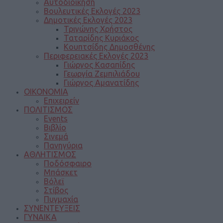
Αυτοδιοίκηση
Βουλευτικές Εκλογές 2023
Δημοτικές Εκλογές 2023
Τριγώνης Χρήστος
Ταταρίδης Κυριάκος
Κουπτσίδης Δημοσθένης
Περιφερειακές Εκλογές 2023
Γιώργος Κασαπίδης
Γεωργία Ζεμπιλιάδου
Γιώργος Αμανατίδης
ΟΙΚΟΝΟΜΙΑ
Επιχειρείν
ΠΟΛΙΤΙΣΜΟΣ
Events
Βιβλίο
Σινεμά
Πανηγύρια
ΑΘΛΗΤΙΣΜΟΣ
Ποδόσφαιρο
Μπάσκετ
Βόλεϊ
Στίβος
Πυγμαχία
ΣΥΝΕΝΤΕΥΞΕΙΣ
ΓΥΝΑΙΚΑ