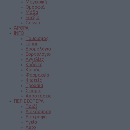
Μαγειρική
Ομορφιά
Μόδα
Ευεξία
Gossip
ΆΡΘΡΑ
INFO
Τουρισμός
Γάμοι
Δρομολόγια
Εορτολόγιο
Αγγελίες
Κηδείες
Καιρός
Φαρμακεία
Φωτιές
Τροχαία
Σεισμοί
Αποστάσεις
ΠΕΡΙΣΣΟΤΕΡΑ
Παιδί
Διακόσμηση
Διατροφή
Υγεία
Auto