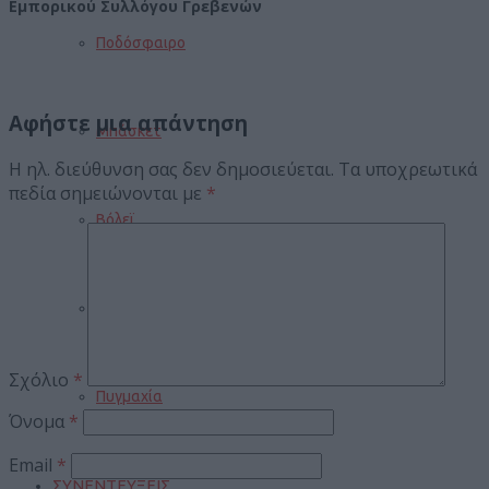
Εμπορικού Συλλόγου Γρεβενών
Ποδόσφαιρο
Αφήστε μια απάντηση
Μπάσκετ
Η ηλ. διεύθυνση σας δεν δημοσιεύεται.
Τα υποχρεωτικά
πεδία σημειώνονται με
*
Βόλεϊ
Στίβος
Σχόλιο
*
Πυγμαχία
Όνομα
*
Email
*
ΣΥΝΕΝΤΕΥΞΕΙΣ