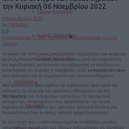
την Κυριακή 06 Νοεμβρίου 2022
Γιώργος Κασαπίδης
3 Νοεμβρίου 2022
in
ΓΡΕΒΕΝΑ
0
0
Γεωργία Ζεμπιλιάδου
Κοινοποίησε το στο Facebook
Κοινοποίησε το στο
Twitter
Οι μικρές και πολύ μικρές μικρομεσαίες επιχειρήσεις για ακόμη μία
Γιώργος Αμανατίδης
φορά βρέθηκαν στο «Μάτι του κυκλώνα» μετά την απαράδεκτη
και αιφνιδιαστική τροπολογία της κυβέρνησης να ανοίξουν τα
καταστήματα την Κυριακή 6 Νοεμβρίου 2022
«υποκύπτοντας»
στις απαιτήσεις και τα συμφέροντα των πολυκαταστημάτων.
ΟΙΚΟΝΟΜΙΑ
Μία τροπολογία ήξεις αφίξεις της κυβέρνησης αφού μετά την
απόφαση της ίδιας και του αρμόδιου Υπουργείου για την
Κατάργηση
των ενδιάμεσων εκπτώσεων το προαιρετικό
άνοιγμα των καταστημάτων που προβλεπόταν την πρώτη
Επιχειρείν
Κυριακή του Νοεμβρίου δεν υφίστατο. Άλλωστε θα είναι μία
Κυριακή όπως όλες οι άλλες, δηλαδή ημέρα ξεκούρασης.
Σε μία εποχή που ο κάθε επαγγελματίας καταβάλλει μεγάλες
προσπάθειες για μείωση των πάγιων λειτουργικών της δαπανών
ΠΟΛΙΤΙΣΜΟΣ