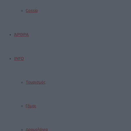
Gossip
ΆΡΘΡΑ
INFO
Τουρισμός
Γάμοι
Δρομολόγια