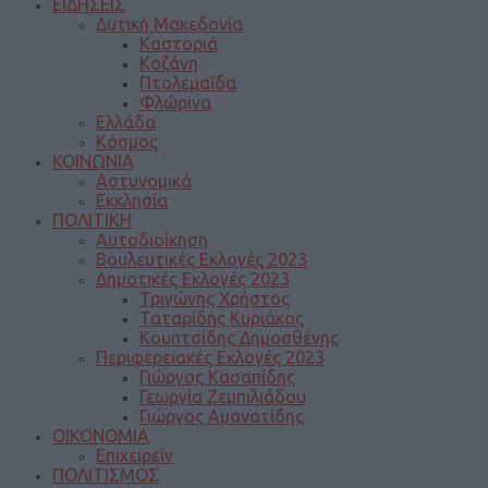
ΕΙΔΗΣΕΙΣ
Δυτική Μακεδονία
Καστοριά
Κοζάνη
Πτολεμαΐδα
Φλώρινα
Ελλάδα
Κόσμος
ΚΟΙΝΩΝΙΑ
Αστυνομικά
Εκκλησία
ΠΟΛΙΤΙΚΗ
Αυτοδιοίκηση
Βουλευτικές Εκλογές 2023
Δημοτικές Εκλογές 2023
Τριγώνης Χρήστος
Ταταρίδης Κυριάκος
Κουπτσίδης Δημοσθένης
Περιφερειακές Εκλογές 2023
Γιώργος Κασαπίδης
Γεωργία Ζεμπιλιάδου
Γιώργος Αμανατίδης
ΟΙΚΟΝΟΜΙΑ
Επιχειρείν
ΠΟΛΙΤΙΣΜΟΣ