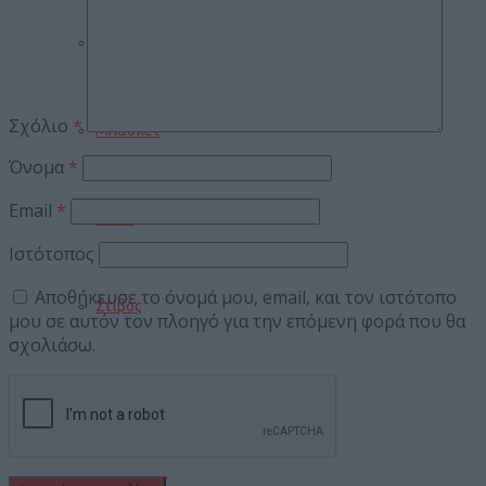
Ποδόσφαιρο
Σχόλιο
*
Μπάσκετ
Όνομα
*
Email
*
Βόλεϊ
Ιστότοπος
Αποθήκευσε το όνομά μου, email, και τον ιστότοπο
Στίβος
μου σε αυτόν τον πλοηγό για την επόμενη φορά που θα
σχολιάσω.
Πυγμαχία
ΣΥΝΕΝΤΕΥΞΕΙΣ