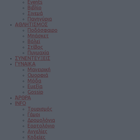
Events
Βιβλίο
Σινεμά
Πανηγύρια
ΑΘΛΗΤΙΣΜΟΣ
Ποδόσφαιρο
Μπάσκετ
Βόλεϊ
Στίβος
Πυγμαχία
ΣΥΝΕΝΤΕΥΞΕΙΣ
ΓΥΝΑΙΚΑ
Μαγειρική
Ομορφιά
Μόδα
Ευεξία
Gossip
ΆΡΘΡΑ
INFO
Τουρισμός
Γάμοι
Δρομολόγια
Εορτολόγιο
Αγγελίες
Κηδείες