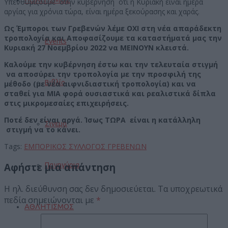
Υπενθυμίζουμε στην κυβέρνηση ότι η Κυριακή είναι ημέρα
αργίας για χρόνια τώρα, είναι ημέρα ξεκούρασης και χαράς.
Ως Έμποροι των Γρεβενών λέμε ΟΧΙ στη νέα απαράδεκτη
τροπολογία και Αποφασίζουμε τα καταστήματά μας την
Events
Κυριακή 27 Νοεμβρίου 2022 να ΜΕΙΝΟΥΝ κλειστά.
Καλούμε την κυβέρνηση έστω και την τελευταία στιγμή
να αποσύρει την τροπολογία με την προσφιλή της
Βιβλίο
μέθοδο (με νέα αιφνιδιαστική τροπολογία) και να
σταθεί για ΜΙΑ φορά ουσιαστικά και ρεαλιστικά δίπλα
στις μικρομεσαίες επιχειρήσεις.
Ποτέ δεν είναι αργά. Ίσως ΤΩΡΑ είναι η κατάλληλη
Σινεμά
στιγμή να το κάνει.
Tags:
ΕΜΠΟΡΙΚΟΣ ΣΥΛΛΟΓΟΣ ΓΡΕΒΕΝΩΝ
Αφήστε μια απάντηση
Πανηγύρια
Η ηλ. διεύθυνση σας δεν δημοσιεύεται.
Τα υποχρεωτικά
πεδία σημειώνονται με
*
ΑΘΛΗΤΙΣΜΟΣ