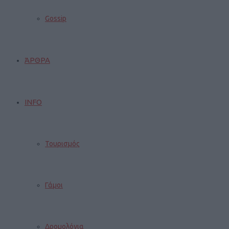
Gossip
ΆΡΘΡΑ
INFO
Τουρισμός
Γάμοι
Δρομολόγια