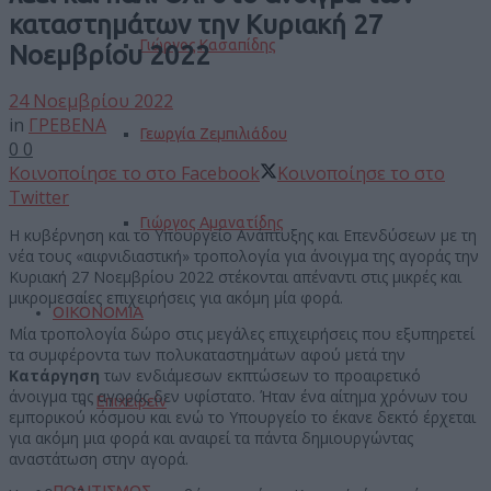
καταστημάτων την Κυριακή 27
Γιώργος Κασαπίδης
Νοεμβρίου 2022
24 Νοεμβρίου 2022
in
ΓΡΕΒΕΝΑ
Γεωργία Ζεμπιλιάδου
0
0
Κοινοποίησε το στο Facebook
Κοινοποίησε το στο
Twitter
Γιώργος Αμανατίδης
Η κυβέρνηση και το Υπουργείο Ανάπτυξης και Επενδύσεων με τη
νέα τους «αιφνιδιαστική» τροπολογία για άνοιγμα της αγοράς την
Κυριακή 27 Νοεμβρίου 2022 στέκονται απέναντι στις μικρές και
μικρομεσαίες επιχειρήσεις για ακόμη μία φορά.
ΟΙΚΟΝΟΜΙΑ
Μία τροπολογία δώρο στις μεγάλες επιχειρήσεις που εξυπηρετεί
τα συμφέροντα των πολυκαταστημάτων αφού μετά την
Κατάργηση
των ενδιάμεσων εκπτώσεων το προαιρετικό
άνοιγμα της αγοράς δεν υφίστατο. Ήταν ένα αίτημα χρόνων του
Επιχειρείν
εμπορικού κόσμου και ενώ το Υπουργείο το έκανε δεκτό έρχεται
για ακόμη μια φορά και αναιρεί τα πάντα δημιουργώντας
αναστάτωση στην αγορά.
ΠΟΛΙΤΙΣΜΟΣ