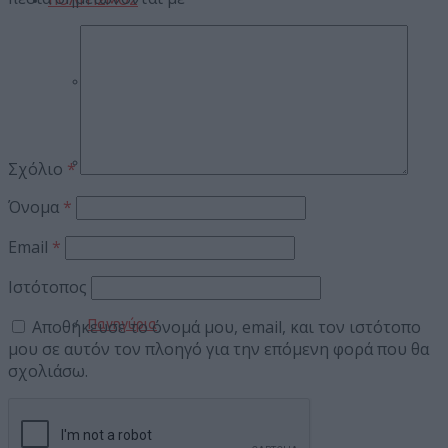
Events
Βιβλίο
Σχόλιο
*
Όνομα
*
Σινεμά
Email
*
Ιστότοπος
Πανηγύρια
Αποθήκευσε το όνομά μου, email, και τον ιστότοπο
μου σε αυτόν τον πλοηγό για την επόμενη φορά που θα
σχολιάσω.
ΑΘΛΗΤΙΣΜΟΣ