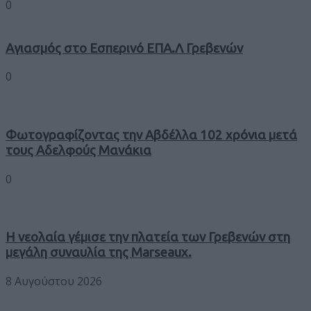
0
Αγιασμός στο Εσπερινό ΕΠΑ.Λ Γρεβενών
0
Φωτογραφίζοντας την Αβδέλλα 102 χρόνια μετά
τους Αδελφούς Μανάκια
0
Η νεολαία γέμισε την πλατεία των Γρεβενών στη
μεγάλη συναυλία της Marseaux.
8 Αυγούστου 2026