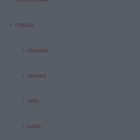
ΓΥΝΑΙΚΑ
Μαγειρική
Ομορφιά
Μόδα
Ευεξία