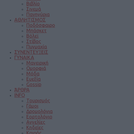
Βιβλίο
Σινεμά
Πανηγύρια
ΑΘΛΗΤΙΣΜΟΣ
Ποδόσφαιρο
Μπάσκετ
Βόλεϊ
Στίβος
Πυγμαχία
ΣΥΝΕΝΤΕΥΞΕΙΣ
ΓΥΝΑΙΚΑ
Μαγειρική
Ομορφιά
Μόδα
Ευεξία
Gossip
ΆΡΘΡΑ
INFO
Τουρισμός
Γάμοι
Δρομολόγια
Εορτολόγιο
Αγγελίες
Κηδείες
Καιρός