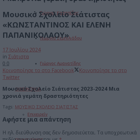
Μουσικό Σχολείο Σιάτιστας
Γιώργος Κασαπίδης
«ΚΩΝΣΤΑΝΤΙΝΟΣ ΚΑΙ ΕΛΕΝΗ
ΠΑΠΑΝΙΚΟΛΑΟΥ»
Γεωργία Ζεμπιλιάδου
17 Ιουλίου 2024
in
Σιάτιστα
0
0
Γιώργος Αμανατίδης
Κοινοποίησε το στο Facebook
Κοινοποίησε το στο
Twitter
Μουσικό Σχολείο Σιάτιστας 2023-2024 Μια
ΟΙΚΟΝΟΜΙΑ
χρονιά γεμάτη δραστηριότητες
Tags:
ΜΟΥΣΙΚΟ ΣΧΟΛΕΙΟ ΣΙΑΤΙΣΤΑΣ
Επιχειρείν
Αφήστε μια απάντηση
Η ηλ. διεύθυνση σας δεν δημοσιεύεται.
Τα υποχρεωτικά
πεδία σημειώνονται με
*
ΠΟΛΙΤΙΣΜΟΣ