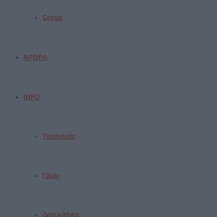
Gossip
ΆΡΘΡΑ
INFO
Τουρισμός
Γάμοι
Δρομολόγια