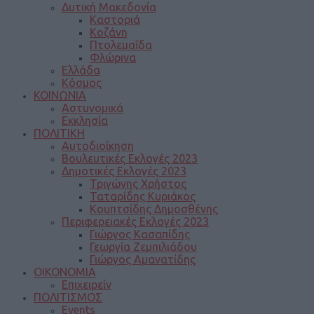
Δυτική Μακεδονία
Καστοριά
Κοζάνη
Πτολεμαΐδα
Φλώρινα
Ελλάδα
Κόσμος
ΚΟΙΝΩΝΙΑ
Αστυνομικά
Εκκλησία
ΠΟΛΙΤΙΚΗ
Αυτοδιοίκηση
Βουλευτικές Εκλογές 2023
Δημοτικές Εκλογές 2023
Τριγώνης Χρήστος
Ταταρίδης Κυριάκος
Κουπτσίδης Δημοσθένης
Περιφερειακές Εκλογές 2023
Γιώργος Κασαπίδης
Γεωργία Ζεμπιλιάδου
Γιώργος Αμανατίδης
ΟΙΚΟΝΟΜΙΑ
Επιχειρείν
ΠΟΛΙΤΙΣΜΟΣ
Events