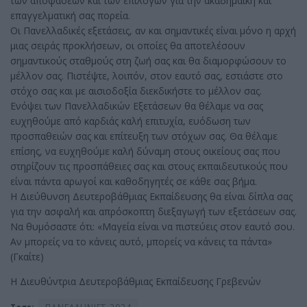
των αποφάσεων και των επιλογών για την ακαδημαϊκή και
επαγγελματική σας πορεία.
Οι Πανελλαδικές εξετάσεις, αν και σημαντικές είναι μόνο η αρχή
μιας σειράς προκλήσεων, οι οποίες θα αποτελέσουν
σημαντικούς σταθμούς στη ζωή σας και θα διαμορφώσουν το
μέλλον σας. Πιστέψτε, λοιπόν, στον εαυτό σας, εστιάστε στο
στόχο σας και με αισιοδοξία διεκδικήστε το μέλλον σας.
Ενόψει των Πανελλαδικών Εξετάσεων θα θέλαμε να σας
ευχηθούμε από καρδιάς καλή επιτυχία, ευόδωση των
προσπαθειών σας και επίτευξη των στόχων σας. Θα θέλαμε
επίσης, να ευχηθούμε καλή δύναμη στους οικείους σας που
στηρίζουν τις προσπάθειες σας και στους εκπαιδευτικούς που
είναι πάντα αρωγοί και καθοδηγητές σε κάθε σας βήμα.
Η Διεύθυνση Δευτεροβάθμιας Εκπαίδευσης θα είναι δίπλα σας
για την ασφαλή και απρόσκοπτη διεξαγωγή των εξετάσεων σας.
Να θυμόσαστε ότι: «Μαγεία είναι να πιστεύεις στον εαυτό σου.
Αν μπορείς να το κάνεις αυτό, μπορείς να κάνεις τα πάντα»
(Γκαίτε)
Η Διευθύντρια Δευτεροβάθμιας Εκπαίδευσης Γρεβενών