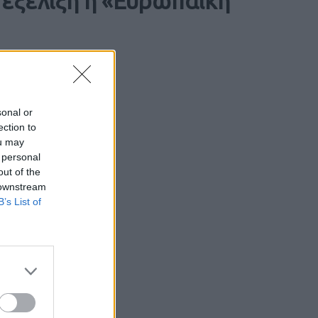
 εξέλιξη η «Ευρωπαϊκή
sonal or
ection to
ou may
 personal
out of the
 downstream
B’s List of