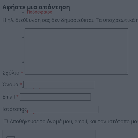
Αφήστε μια απάντηση
Ποδόσφαιρο
Η ηλ. διεύθυνση σας δεν δημοσιεύεται.
Τα υποχρεωτικά 
Μπάσκετ
Βόλεϊ
Σχόλιο
*
Όνομα
*
Στίβος
Email
*
Ιστότοπος
Πυγμαχία
Αποθήκευσε το όνομά μου, email, και τον ιστότοπο μ
ΣΥΝΕΝΤΕΥΞΕΙΣ