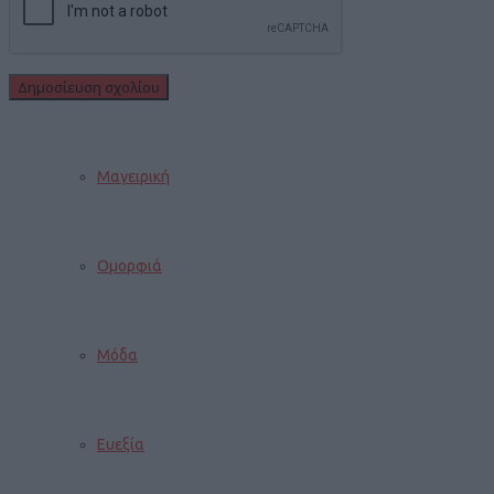
ΓΥΝΑΙΚΑ
Μαγειρική
Ομορφιά
Μόδα
Ευεξία