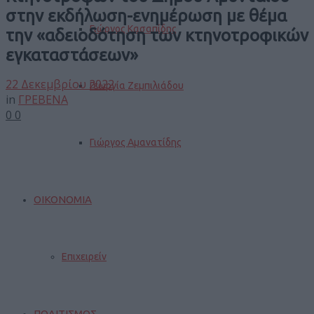
στην εκδήλωση-ενημέρωση με θέμα
Γιώργος Κασαπίδης
την «αδειοδότηση των κτηνοτροφικών
εγκαταστάσεων»
22 Δεκεμβρίου 2022
Γεωργία Ζεμπιλιάδου
in
ΓΡΕΒΕΝΑ
0
0
Γιώργος Αμανατίδης
ΟΙΚΟΝΟΜΙΑ
Επιχειρείν
ΠΟΛΙΤΙΣΜΟΣ