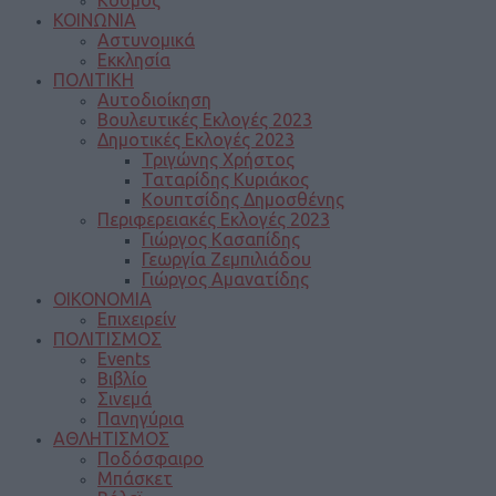
Κόσμος
ΚΟΙΝΩΝΙΑ
Αστυνομικά
Εκκλησία
ΠΟΛΙΤΙΚΗ
Αυτοδιοίκηση
Βουλευτικές Εκλογές 2023
Δημοτικές Εκλογές 2023
Τριγώνης Χρήστος
Ταταρίδης Κυριάκος
Κουπτσίδης Δημοσθένης
Περιφερειακές Εκλογές 2023
Γιώργος Κασαπίδης
Γεωργία Ζεμπιλιάδου
Γιώργος Αμανατίδης
ΟΙΚΟΝΟΜΙΑ
Επιχειρείν
ΠΟΛΙΤΙΣΜΟΣ
Events
Βιβλίο
Σινεμά
Πανηγύρια
ΑΘΛΗΤΙΣΜΟΣ
Ποδόσφαιρο
Μπάσκετ