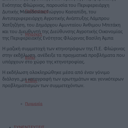
Ενότητας Φλώρινας, παρουσία του Περιφερειάρχη
Ποδόσφαιρο
Δυτικής Μακεδονίας Γιώργου Κασαπίδη, του
Αντιπεριφερειάρχη Αγροτικής Ανάπτυξης Λάμπρου
Χατζηζήση, του Δημάρχου Αμυνταίου Άνθιμου Μπιτάκη
και του Διευθυντή της Διεύθυνσης Αγροτικής Οικονομίας
Μπάσκετ
της Περιφερειακής Ενότητας Φλώρινας Βασίλη Άμπα
Η μαζική συμμετοχή των κτηνοτρόφων της Π.Ε. Φλώρινας
στην εκδήλωση, ανέδειξε τα πραγματικά προβλήματα που
Βόλεϊ
υπάρχουν στο χώρο της κτηνοτροφίας.
Η εκδήλωση ολοκληρώθηκε μέσα από έναν γόνιμο
διάλογο, με καταγραφή των ερωτημάτων και γενικότερων
Στίβος
προβληματισμών των συμμετεχόντων.
Πυγμαχία
ΣΥΝΕΝΤΕΥΞΕΙΣ