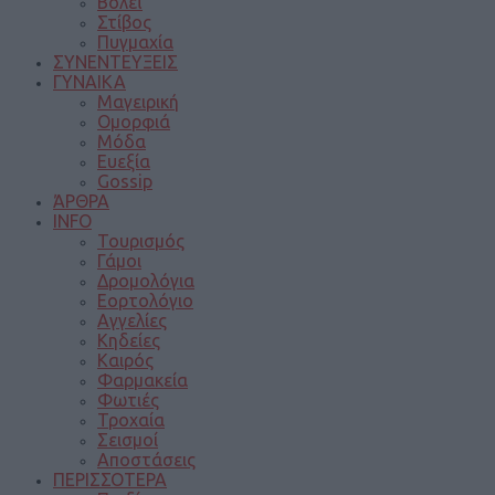
Βόλεϊ
Στίβος
Πυγμαχία
ΣΥΝΕΝΤΕΥΞΕΙΣ
ΓΥΝΑΙΚΑ
Μαγειρική
Ομορφιά
Μόδα
Ευεξία
Gossip
ΆΡΘΡΑ
INFO
Τουρισμός
Γάμοι
Δρομολόγια
Εορτολόγιο
Αγγελίες
Κηδείες
Καιρός
Φαρμακεία
Φωτιές
Τροχαία
Σεισμοί
Αποστάσεις
ΠΕΡΙΣΣΟΤΕΡΑ