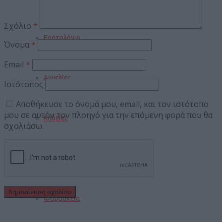
Σχόλιο
*
Εορτολόγιο
Όνομα
*
Email
*
Αγγελίες
Ιστότοπος
Αποθήκευσε το όνομά μου, email, και τον ιστότοπο
μου σε αυτόν τον πλοηγό για την επόμενη φορά που θα
Κηδείες
σχολιάσω.
Καιρός
Φαρμακεία