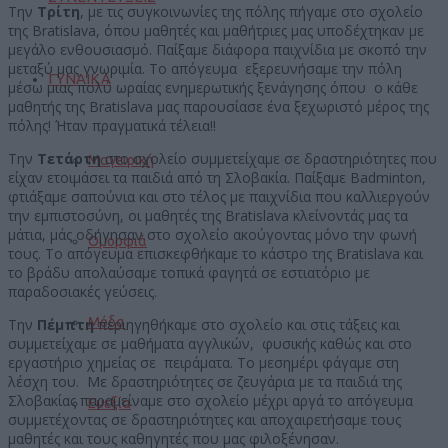
Την
Τρίτη
, με τις συγκοινωνίες της πόλης πήγαμε στο σχολείο
της Bratislava, όπου μαθητές και μαθήτριες μας υποδέχτηκαν με
μεγάλο ενθουσιασμό. Παίξαμε διάφορα παιχνίδια με σκοπό την
μεταξύ μας γνωριμία. Το απόγευμα εξερευνήσαμε την πόλη
ΓΥΝΑΙΚΑ
μέσω μιας πολύ ωραίας ενημερωτικής ξενάγησης όπου ο κάθε
μαθητής της Bratislava μας παρουσίασε ένα ξεχωριστό μέρος της
πόλης! Ήταν πραγματικά τέλεια!!
Την
Τετάρτη
στο σχολείο συμμετείχαμε σε δραστηριότητες που
Μαγειρική
είχαν ετοιμάσει τα παιδιά από τη Σλοβακία. Παίξαμε Badminton,
φτιάξαμε σαπούνια και στο τέλος με παιχνίδια που καλλιεργούν
την εμπιστοσύνη, οι μαθητές της Bratislava κλείνοντάς μας τα
μάτια, μάς οδήγησαν στο σχολείο ακούγοντας μόνο την φωνή
Ομορφιά
τους. Το απόγευμα επισκεφθήκαμε το κάστρο της Bratislava και
το βράδυ απολαύσαμε τοπικά φαγητά σε εστιατόριο με
παραδοσιακές γεύσεις.
Μόδα
Την
Πέμπτη
περιηγηθήκαμε στο σχολείο και στις τάξεις και
συμμετείχαμε σε μαθήματα αγγλικών, φυσικής καθώς και στο
εργαστήριο χημείας σε πειράματα. Το μεσημέρι φάγαμε στη
λέσχη του. Με δραστηριότητες σε ζευγάρια με τα παιδιά της
Σλοβακίας παραμείναμε στο σχολείο μέχρι αργά το απόγευμα
Ευεξία
συμμετέχοντας σε δραστηριότητες και αποχαιρετήσαμε τους
μαθητές και τους καθηγητές που μας φιλοξένησαν.