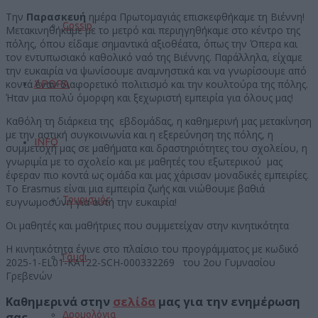
Την
Παρασκευή
ημέρα Πρωτομαγιάς επισκεφθήκαμε τη Βιέννη!
Gossip
Μετακινηθήκαμε με το μετρό και περιηγηθήκαμε στο κέντρο της
πόλης, όπου είδαμε σημαντικά αξιοθέατα, όπως την Όπερα και
τον εντυπωσιακό καθολικό ναό της Βιέννης. Παράλληλα, είχαμε
την ευκαιρία να ψωνίσουμε αναμνηστικά και να γνωρίσουμε από
ΆΡΘΡΑ
κοντά έναν διαφορετικό πολιτισμό και την κουλτούρα της πόλης.
Ήταν μια πολύ όμορφη και ξεχωριστή εμπειρία για όλους μας!
Καθόλη τη διάρκεια της εβδομάδας, η καθημερινή μας μετακίνηση
με την αστική συγκοινωνία και η εξερεύνηση της πόλης, η
INFO
συμμετοχή μας σε μαθήματα και δραστηριότητες του σχολείου, η
γνωριμία με το σχολείο και με μαθητές του εξωτερικού μας
έφεραν πιο κοντά ως ομάδα και μας χάρισαν μοναδικές εμπειρίες.
Το Erasmus είναι μια εμπειρία ζωής και νιώθουμε βαθιά
Τουρισμός
ευγνωμοσύνη για αυτή την ευκαιρία!
Οι μαθητές και μαθήτριες που συμμετείχαν στην κινητικότητα
Η κινητικότητα έγινε στο πλαίσιο του προγράμματος με κωδικό
Γάμοι
2025-1-EL01-KA122-SCH-000332269 του 2ου Γυμνασίου
Γρεβενών
Καθημερινά στην
σελίδα
μας για την ενημέρωση
Δρομολόγια
σας.