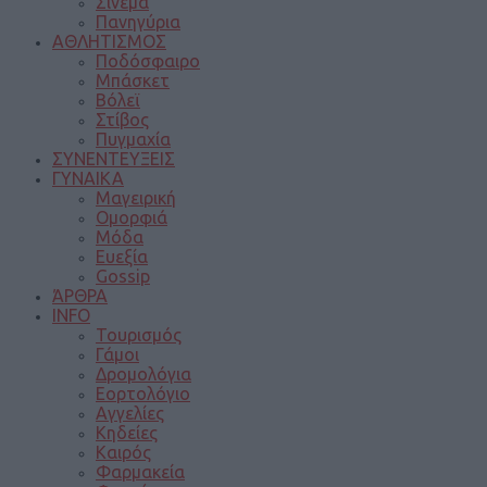
Σινεμά
Πανηγύρια
ΑΘΛΗΤΙΣΜΟΣ
Ποδόσφαιρο
Μπάσκετ
Βόλεϊ
Στίβος
Πυγμαχία
ΣΥΝΕΝΤΕΥΞΕΙΣ
ΓΥΝΑΙΚΑ
Μαγειρική
Ομορφιά
Μόδα
Ευεξία
Gossip
ΆΡΘΡΑ
INFO
Τουρισμός
Γάμοι
Δρομολόγια
Εορτολόγιο
Αγγελίες
Κηδείες
Καιρός
Φαρμακεία