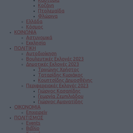
Καστοριά
Κοζάνη
Πτολεμαΐδα
Φλώρινα
Ελλάδα
Κόσμος
ΚΟΙΝΩΝΙΑ
Αστυνομικά
Εκκλησία
ΠΟΛΙΤΙΚΗ
Αυτοδιοίκηση
Βουλευτικές Εκλογές 2023
Δημοτικές Εκλογές 2023
Τριγώνης Χρήστος
Ταταρίδης Κυριάκος
Κουπτσίδης Δημοσθένης
Περιφερειακές Εκλογές 2023
Γιώργος Κασαπίδης
Γεωργία Ζεμπιλιάδου
Γιώργος Αμανατίδης
ΟΙΚΟΝΟΜΙΑ
Επιχειρείν
ΠΟΛΙΤΙΣΜΟΣ
Events
Βιβλίο