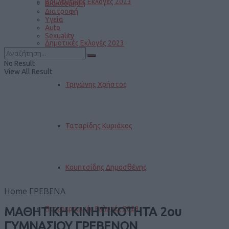
Βουλευτικές Εκλογές 2023
Διακόσμηση
Διατροφή
Υγεία
Auto
Sexuality
Δημοτικές Εκλογές 2023
No Result
View All Result
Τριγώνης Χρήστος
Ταταρίδης Κυριάκος
Κουπτσίδης Δημοσθένης
Home
ΓΡΕΒΕΝΑ
Περιφερειακές Εκλογές 2023
ΜΑΘΗΤΙΚΗ ΚΙΝΗΤΙΚΟΤΗΤΑ 2ου
ΓΥΜΝΑΣΙΟΥ ΓΡΕΒΕΝΩΝ