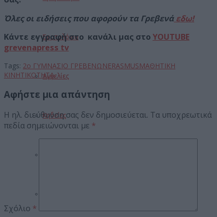
Όλες οι ειδήσεις που αφορούν τα Γρεβενά
εδω!
Κάντε εγγραφή στο κανάλι μας στο
YOUTUBE
Εορτολόγιο
grevenapress tv
Tags:
2o ΓΥΜΝΑΣΙΟ ΓΡΕΒΕΝΩΝ
ERASMUS
ΜΑΘΗΤΙΚΗ
ΚΙΝΗΤΙΚΟΤΗΤΑ
Αγγελίες
Αφήστε μια απάντηση
Η ηλ. διεύθυνση σας δεν δημοσιεύεται.
Τα υποχρεωτικά
Κηδείες
πεδία σημειώνονται με
*
Καιρός
Φαρμακεία
Σχόλιο
*