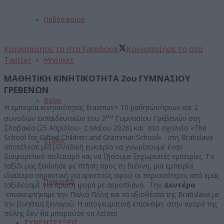
Ποδόσφαιρο
Κοινοποίησε το στο Facebook
Κοινοποίησε το στο
Twitter
Μπάσκετ
ΜΑΘΗΤΙΚΗ ΚΙΝΗΤΙΚΟΤΗΤΑ 2ου ΓΥΜΝΑΣΙΟΥ
ΓΡΕΒΕΝΩΝ
Βόλεϊ
Η εμπειρία κινητικότητας Erasmus+ 10 μαθητών/τριων και 2
ου
συνοδών εκπαιδευτικών του 2
Γυμνασίου Γρεβενών στη
Σλοβακία (25 Απριλίου- 2 Μαΐου 2026) και στο σχολείο «The
School for Gifted Children and Grammar School» στη Bratislava
Στίβος
αποτέλεσε μια μοναδική ευκαιρία να γνωρίσουμε έναν
διαφορετικό πολιτισμό και να ζήσουμε ξεχωριστές εμπειρίες. Το
ταξίδι μας ξεκίνησε με πτήση προς τη Βιέννη, μια εμπειρία
ιδιαίτερα σημαντική για αρκετούς αφού οι περισσότεροι από εμάς
Πυγμαχία
ταξιδεύαμε για πρώτη φορά με αεροπλάνο. Την
Δευτέρα
επισκεφτήκαμε την Παλιά Πόλη και τα αξιοθέατα της Bratislava με
την βοήθεια ξεναγού. Η απογευματινή επίσκεψη στην αγορά της
πόλης δεν θα μπορούσε να λείπει!
ΣΥΝΕΝΤΕΥΞΕΙΣ