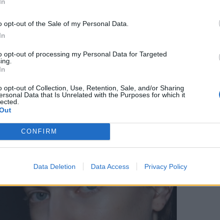
In
αι ταιριάζουν σε όλες.
o opt-out of the Sale of my Personal Data.
In
to opt-out of processing my Personal Data for Targeted
ing.
In
o opt-out of Collection, Use, Retention, Sale, and/or Sharing
ersonal Data that Is Unrelated with the Purposes for which it
lected.
Out
CONFIRM
Data Deletion
Data Access
Privacy Policy