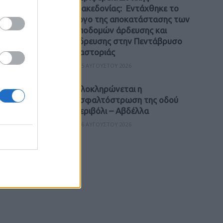
Μακεδονίας: Εντάχθηκε το
έργο της αποκατάστασης των
υποδομών άρδευσης και
ύδρευσης στην Πεντάβρυσο
Καστοριάς
5 ΑΥΓΟΎΣΤΟΥ 2026
Ολοκληρώνεται η
ασφαλτόστρωση της οδού
Περιβόλι – Αβδέλλα
6 ΑΥΓΟΎΣΤΟΥ 2026