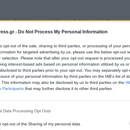
ότε μη διστάσετε να τα κόψετε σε διάφορα μήκη. Ο
και συνδυάζεται άψογα με έντονα χρώματα όπως το
ess.gr -
Do Not Process My Personal Information
to opt-out of the sale, sharing to third parties, or processing of your per
formation for targeted advertising by us, please use the below opt-out s
r selection. Please note that after your opt-out request is processed y
eing interest-based ads based on personal information utilized by us or
disclosed to third parties prior to your opt-out. You may separately opt-
φαση για μια μεγάλη αλλαγή, τότε τα pixie κουρέματα
losure of your personal information by third parties on the IAB’s list of
 τις μικρές νεραϊδούλες και σίγουρα ταιριάζουν σε
. This information may also be disclosed by us to third parties on the
IA
Participants
that may further disclose it to other third parties.
τικά.
l Data Processing Opt Outs
o opt-out of the Sharing of my personal data.
ά να τα φιλάρετε για να τους δώσετε όγκο. Τα μακριά