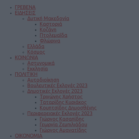
ΓΡΕΒΕΝΑ
ΕΙΔΗΣΕΙΣ
Δυτική Μακεδονία
Καστοριά
Κοζάνη
Πτολεμαΐδα
Φλώρινα
Ελλάδα
Κόσμος
ΚΟΙΝΩΝΙΑ
Αστυνομικά
Εκκλησία
ΠΟΛΙΤΙΚΗ
Αυτοδιοίκηση
Βουλευτικές Εκλογές 2023
Δημοτικές Εκλογές 2023
Τριγώνης Χρήστος
Ταταρίδης Κυριάκος
Κουπτσίδης Δημοσθένης
Περιφερειακές Εκλογές 2023
Γιώργος Κασαπίδης
Γεωργία Ζεμπιλιάδου
Γιώργος Αμανατίδης
ΟΙΚΟΝΟΜΙΑ