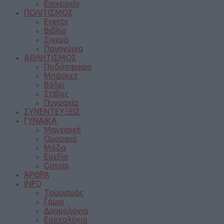
Επιχειρείν
ΠΟΛΙΤΙΣΜΟΣ
Events
Βιβλίο
Σινεμά
Πανηγύρια
ΑΘΛΗΤΙΣΜΟΣ
Ποδόσφαιρο
Μπάσκετ
Βόλεϊ
Στίβος
Πυγμαχία
ΣΥΝΕΝΤΕΥΞΕΙΣ
ΓΥΝΑΙΚΑ
Μαγειρική
Ομορφιά
Μόδα
Ευεξία
Gossip
ΆΡΘΡΑ
INFO
Τουρισμός
Γάμοι
Δρομολόγια
Εορτολόγιο