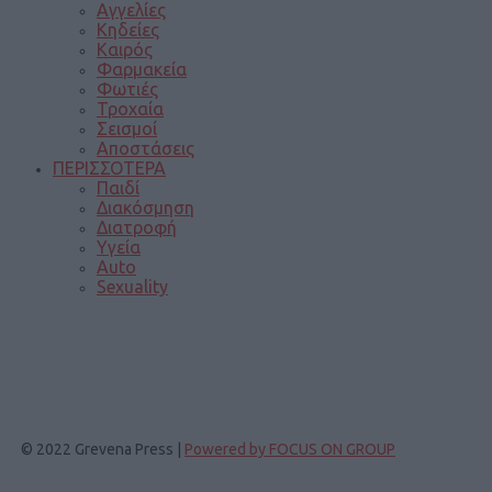
Αγγελίες
Κηδείες
Καιρός
Φαρμακεία
Φωτιές
Τροχαία
Σεισμοί
Αποστάσεις
ΠΕΡΙΣΣΟΤΕΡΑ
Παιδί
Διακόσμηση
Διατροφή
Υγεία
Auto
Sexuality
© 2022 Grevena Press |
Powered by FOCUS ON GROUP