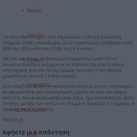
Φωτιές
Τροχαία
Τα τελευταία στοιχεία που δημοσίευσε η Εθνική Στατιστική
Υπηρεσία (ONS) αποκάλυψαν ότι οι περιπτώσεις αυξήθηκαν κατά
29% την εβδομάδα που έληξε στις 6 Ιουλίου.
Επί του παρόντος, τα θετικά κρούσματα του Covid-19 στο
Σεισμοί
Ηνωμένο Βασίλειο ανέρχονται σε περίπου ένα στα 19 άτομα
στην Αγγλία, ένα στα 16 στη Σκωτία, ένα στα 17 στη Βόρεια
Ιρλανδία και ένα στα 17 στην Ουαλία.
Αποστάσεις
Δεν υπάρχουν ακόμη συγκεκριμένα στοιχεία για τον «Κένταυρο»,
αν και μελετάται από επιστημονικές ομάδες σε όλο τον κόσμο.
Από τότε που ανακαλύφθηκε στην Ινδία, έχει εντοπιστεί σε άλλα
10 έθνη, μεταξύ των οποίων το Ηνωμένο Βασίλειο, η Γερμανία, ο
Καναδάς και η Αυστραλία.
ΠΕΡΙΣΣΟΤΕΡΑ
Πηγή:
in.gr
Αφήστε μια απάντηση
Παιδί