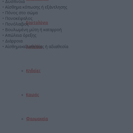
• Δύσπνοια
• Αίσθημα κόπωσης ή εξάντλησης
• Πόνος στο σώμα
• Πονοκέφαλος
Εορτολόγιο
• Πονόλαιμος
• Βουλωμένη μύτη ή καταρροή
• Απώλεια όρεξης
• Διάρροια
• Αίσθημα αδιαθεσίας ή αδιαθεσία
Αγγελίες
Κηδείες
Καιρός
Φαρμακεία