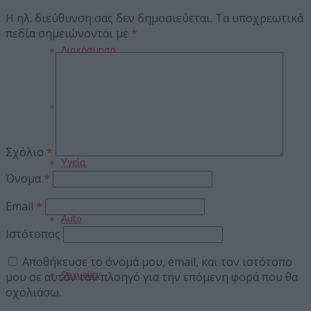
Η ηλ. διεύθυνση σας δεν δημοσιεύεται.
Τα υποχρεωτικά
πεδία σημειώνονται με
*
Διακόσμηση
Διατροφή
Σχόλιο
*
Υγεία
Όνομα
*
Email
*
Auto
Ιστότοπος
Αποθήκευσε το όνομά μου, email, και τον ιστότοπο
μου σε αυτόν τον πλοηγό για την επόμενη φορά που θα
Sexuality
σχολιάσω.