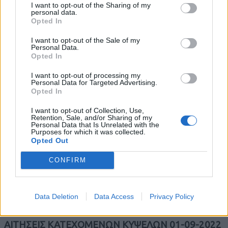
I want to opt-out of the Sharing of my
εσοδείας 2026
personal data.
Opted In
30 Ιουλίου 2026
I want to opt-out of the Sale of my
Personal Data.
Opted In
Ολοκληρώνεται η ασφαλτόστρωση της οδού
I want to opt-out of processing my
Personal Data for Targeted Advertising.
Περιβόλι – Αβδέλλα
Opted In
6 Αυγούστου 2026
I want to opt-out of Collection, Use,
Retention, Sale, and/or Sharing of my
Personal Data that Is Unrelated with the
Purposes for which it was collected.
Opted Out
Έναρξη εγγραφών στο Τμήμα Παραδοσιακών
Χορών με δωρεάν συμμετοχή
CONFIRM
0
Data Deletion
Data Access
Privacy Policy
ΑΙΤΗΣΕΙΣ ΚΑΤΕΧΟΜΕΝΩΝ ΚΥΨΕΛΩΝ 01-09-2022