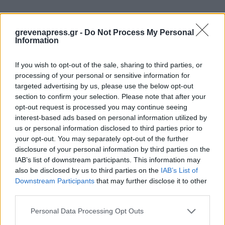
Περιφέρεια Δυτικής Μακεδονίας: Υπογράφηκε η
grevenapress.gr -
Do Not Process My Personal
Information
προγραμματική σύμβαση για την ανακαίνιση του
κτιρίου της Στέγης Ανηλίκων Κοζάνης
If you wish to opt-out of the sale, sharing to third parties, or
4 Αυγούστου 2026
processing of your personal or sensitive information for
targeted advertising by us, please use the below opt-out
section to confirm your selection. Please note that after your
Περιφέρεια Δυτικής Μακεδονίας: Εντάχθηκε το
opt-out request is processed you may continue seeing
έργο της αποκατάστασης των υποδομών
interest-based ads based on personal information utilized by
άρδευσης και ύδρευσης στην Πεντάβρυσο
us or personal information disclosed to third parties prior to
Καστοριάς
your opt-out. You may separately opt-out of the further
disclosure of your personal information by third parties on the
5 Αυγούστου 2026
IAB’s list of downstream participants. This information may
also be disclosed by us to third parties on the
IAB’s List of
Downstream Participants
that may further disclose it to other
third parties.
Personal Data Processing Opt Outs
Οι ΜΥΛΟΙ ΓΡΕΒΕΝΩΝ ΓΙΑΝΝΑΚΟΠΟΥΛΟΣ Α.Ε.
ανακοινώνουν την τιμή αγοράς στο Μαλακό Σιτάρι