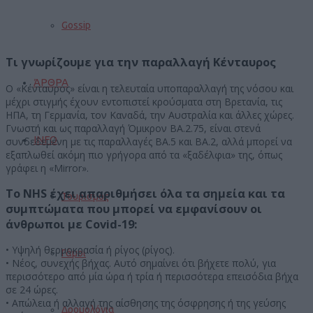
Gossip
Τι γνωρίζουμε για την παραλλαγή Κένταυρος
ΆΡΘΡΑ
Ο «Κένταυρος» είναι η τελευταία υποπαραλλαγή της νόσου και
μέχρι στιγμής έχουν εντοπιστεί κρούσματα στη Βρετανία, τις
ΗΠΑ, τη Γερμανία, τον Καναδά, την Αυστραλία και άλλες χώρες.
Γνωστή και ως παραλλαγή Όμικρον BA.2.75, είναι στενά
INFO
συνδεδεμένη με τις παραλλαγές BA.5 και BA.2, αλλά μπορεί να
εξαπλωθεί ακόμη πιο γρήγορα από τα «ξαδέλφια» της, όπως
γράφει η «Mirror».
Το NHS έχει απαριθμήσει όλα τα σημεία και τα
Τουρισμός
συμπτώματα που μπορεί να εμφανίσουν οι
άνθρωποι με Covid-19:
• Υψηλή θερμοκρασία ή ρίγος (ρίγος).
Γάμοι
• Νέος, συνεχής βήχας. Αυτό σημαίνει ότι βήχετε πολύ, για
περισσότερο από μία ώρα ή τρία ή περισσότερα επεισόδια βήχα
σε 24 ώρες.
• Απώλεια ή αλλαγή της αίσθησης της όσφρησης ή της γεύσης
Δρομολόγια