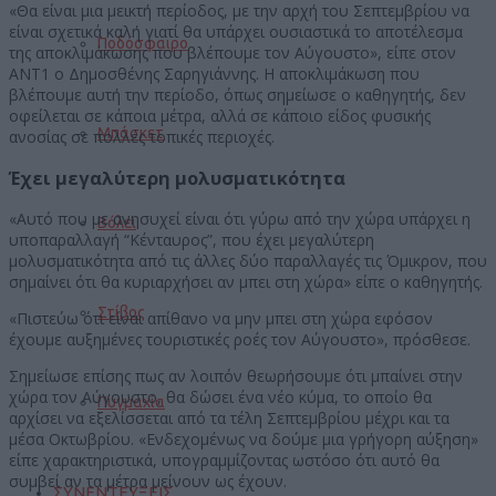
«Θα είναι μια μεικτή περίοδος, με την αρχή του Σεπτεμβρίου να
είναι σχετικά καλή γιατί θα υπάρχει ουσιαστικά το αποτέλεσμα
Ποδόσφαιρο
της αποκλιμάκωσης που βλέπουμε τον Αύγουστο», είπε στον
ΑΝΤ1 ο Δημοσθένης Σαρηγιάννης. Η αποκλιμάκωση που
βλέπουμε αυτή την περίοδο, όπως σημείωσε ο καθηγητής, δεν
οφείλεται σε κάποια μέτρα, αλλά σε κάποιο είδος φυσικής
Μπάσκετ
ανοσίας σε πολλές τοπικές περιοχές.
Έχει μεγαλύτερη μολυσματικότητα
«Αυτό που με ανησυχεί είναι ότι γύρω από την χώρα υπάρχει η
Βόλεϊ
υποπαραλλαγή “Κένταυρος”, που έχει μεγαλύτερη
μολυσματικότητα από τις άλλες δύο παραλλαγές τις Όμικρον, που
σημαίνει ότι θα κυριαρχήσει αν μπει στη χώρα» είπε ο καθηγητής.
Στίβος
«Πιστεύω ότι είναι απίθανο να μην μπει στη χώρα εφόσον
έχουμε αυξημένες τουριστικές ροές τον Αύγουστο», πρόσθεσε.
Σημείωσε επίσης πως αν λοιπόν θεωρήσουμε ότι μπαίνει στην
χώρα τον Αύγουστο, θα δώσει ένα νέο κύμα, το οποίο θα
Πυγμαχία
αρχίσει να εξελίσσεται από τα τέλη Σεπτεμβρίου μέχρι και τα
μέσα Οκτωβρίου. «Ενδεχομένως να δούμε μια γρήγορη αύξηση»
είπε χαρακτηριστικά, υπογραμμίζοντας ωστόσο ότι αυτό θα
συμβεί αν τα μέτρα μείνουν ως έχουν.
ΣΥΝΕΝΤΕΥΞΕΙΣ