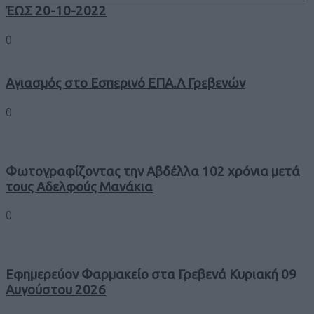
ΈΩΣ 20-10-2022
0
Αγιασμός στο Εσπερινό ΕΠΑ.Λ Γρεβενών
0
Φωτογραφίζοντας την Αβδέλλα 102 χρόνια μετά
τους Αδελφούς Μανάκια
0
Εφημερεύον Φαρμακείο στα Γρεβενά Κυριακή 09
Αυγούστου 2026