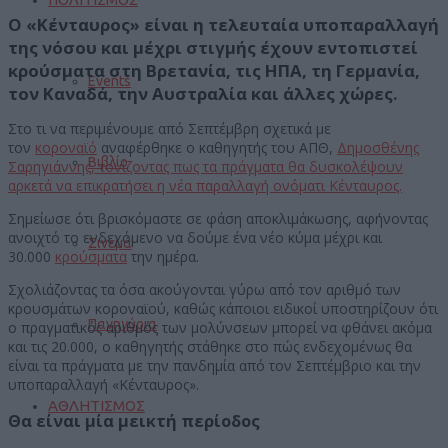
Ο «Κένταυρος» είναι η τελευταία υποπαραλλαγή
της νόσου και μέχρι στιγμής έχουν εντοπιστεί
κρούσματα στη Βρετανία, τις ΗΠΑ, τη Γερμανία,
Events
τον Καναδά, την Αυστραλία και άλλες χώρες.
Στο τι να περιμένουμε από Σεπτέμβρη σχετικά με
τον
κοροναϊό
αναφέρθηκε ο καθηγητής του ΑΠΘ,
Δημοσθένης
Βιβλίο
Σαρηγιάννης, τονίζοντας πως τα πράγματα θα δυσκολέψουν
αρκετά να επικρατήσει η νέα παραλλαγή ονόματι Κένταυρος.
Σημείωσε ότι βρισκόμαστε σε φάση αποκλιμάκωσης, αφήνοντας
ανοιχτό το ενδεχόμενο να δούμε ένα νέο κύμα μέχρι και
Σινεμά
30.000
κρούσματα
την ημέρα.
Σχολιάζοντας τα όσα ακούγονται γύρω από τον αριθμό των
κρουσμάτων κοροναϊού, καθώς κάποιοι ειδικοί υποστηρίζουν ότι
Πανηγύρια
ο πραγματικός αριθμός των μολύνσεων μπορεί να φθάνει ακόμα
και τις 20.000, ο καθηγητής στάθηκε στο πώς ενδεχομένως θα
είναι τα πράγματα με την πανδημία από τον Σεπτέμβριο και την
υποπαραλλαγή «Κένταυρος».
ΑΘΛΗΤΙΣΜΟΣ
Θα είναι μία μεικτή περίοδος