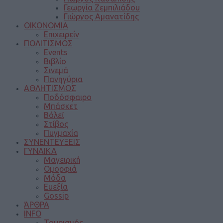
Γεωργία Ζεμπιλιάδου
Γιώργος Αμανατίδης
ΟΙΚΟΝΟΜΙΑ
Επιχειρείν
ΠΟΛΙΤΙΣΜΟΣ
Events
Βιβλίο
Σινεμά
Πανηγύρια
ΑΘΛΗΤΙΣΜΟΣ
Ποδόσφαιρο
Μπάσκετ
Βόλεϊ
Στίβος
Πυγμαχία
ΣΥΝΕΝΤΕΥΞΕΙΣ
ΓΥΝΑΙΚΑ
Μαγειρική
Ομορφιά
Μόδα
Ευεξία
Gossip
ΆΡΘΡΑ
INFO
Τουρισμός