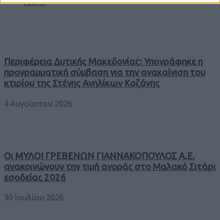
Latest
Περιφέρεια Δυτικής Μακεδονίας: Υπογράφηκε η
προγραμματική σύμβαση για την ανακαίνιση του
κτιρίου της Στέγης Ανηλίκων Κοζάνης
4 Αυγούστου 2026
Οι ΜΥΛΟΙ ΓΡΕΒΕΝΩΝ ΓΙΑΝΝΑΚΟΠΟΥΛΟΣ Α.Ε.
ανακοινώνουν την τιμή αγοράς στο Μαλακό Σιτάρι
εσοδείας 2026
30 Ιουλίου 2026