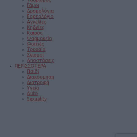
Γάμοι
Δρομολόγια
Εορτολόγιο
Αγγελίες
Κηδείες
Καιρός
Φαρμακεία
Φωτιές
Τροχαία
Σεισμοί
Αποστάσεις
ΠΕΡΙΣΣΟΤΕΡΑ
Παιδί
Διακόσμηση
Διατροφή
Υγεία
Auto
Sexuality