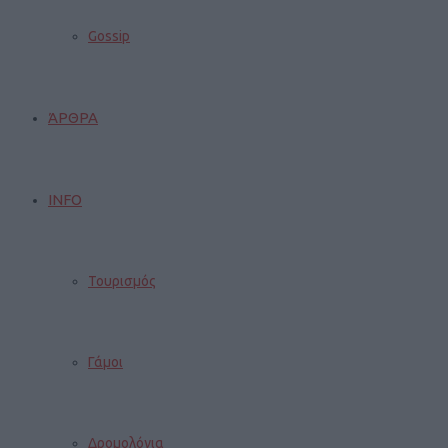
Gossip
ΆΡΘΡΑ
INFO
Τουρισμός
Γάμοι
Δρομολόγια