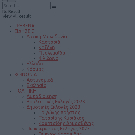
No Result
View All Result
ΓΡΕΒΕΝΑ
ΕΙΔΗΣΕΙΣ
Δυτική Μακεδονία
Καστοριά
Κοζάνη
Πτολεμαΐδα
Φλώρινα
Ελλάδα
Κόσμος
ΚΟΙΝΩΝΙΑ
Αστυνομικά
Εκκλησία
ΠΟΛΙΤΙΚΗ
Αυτοδιοίκηση
Βουλευτικές Εκλογές 2023
Δημοτικές Εκλογές 2023
Τριγώνης Χρήστος
Ταταρίδης Κυριάκος
Κουπτσίδης Δημοσθένης
Περιφερειακές Εκλογές 2023
Γιώργος Κασαπίδης