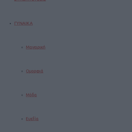
ΓΥΝΑΙΚΑ
Μαγειρική
Ομορφιά
Μόδα
Ευεξία