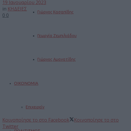
19 Ιανουαρίου 2023
in
ΚΗΔΕΙΕΣ
Γιώργος Κασαπίδης
0
0
Γεωργία Ζεμπιλιάδου
Γιώργος Αμανατίδης
ΟΙΚΟΝΟΜΙΑ
Επιχειρείν
Κοινοποίησε το στο Facebook
Κοινοποίησε το στο
Twitter
ΠΟΛΙΤΙΣΜΟΣ