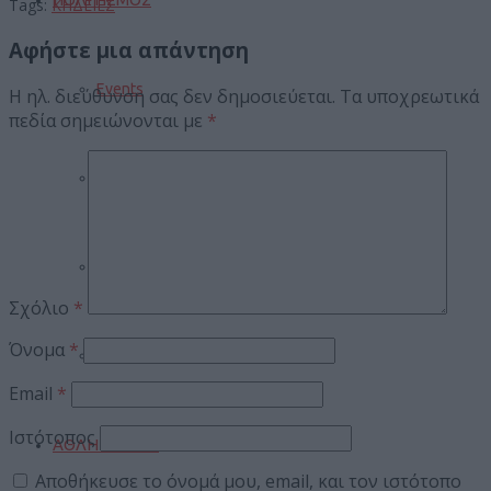
Tags:
ΚΗΔΕΙΕΣ
Αφήστε μια απάντηση
Events
Η ηλ. διεύθυνση σας δεν δημοσιεύεται.
Τα υποχρεωτικά
πεδία σημειώνονται με
*
Βιβλίο
Σινεμά
Σχόλιο
*
Όνομα
*
Πανηγύρια
Email
*
Ιστότοπος
ΑΘΛΗΤΙΣΜΟΣ
Αποθήκευσε το όνομά μου, email, και τον ιστότοπο