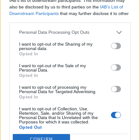
IAB’s list of downstream participants. This information may
also be disclosed by us to third parties on the
IAB’s List of
Downstream Participants
that may further disclose it to other
third parties.
Διακόσμηση
Personal Data Processing Opt Outs
I want to opt-out of the Sharing of my
Διατροφή
personal data.
Opted In
I want to opt-out of the Sale of my
Personal Data.
Υγεία
Opted In
I want to opt-out of processing my
Personal Data for Targeted Advertising.
Opted In
Auto
I want to opt-out of Collection, Use,
Retention, Sale, and/or Sharing of my
Personal Data that Is Unrelated with the
Purposes for which it was collected.
Sexuality
Trending
Opted Out
Comments
Latest
CONFIRM