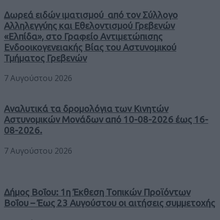
Δωρεά ειδών ιματισμού από τον Σύλλογο
Αλληλεγγύης και Εθελοντισμού Γρεβενών
«Ελπίδα», στο Γραφείο Αντιμετώπισης
Ενδοοικογενειακής Βίας του Αστυνομικού
Τμήματος Γρεβενών
7 Αυγούστου 2026
Αναλυτικά τα δρομολόγια των Κινητών
Αστυνομικών Μονάδων από 10-08-2026 έως 16-
08-2026.
7 Αυγούστου 2026
Δήμος Βοΐου: 1η Έκθεση Τοπικών Προϊόντων
Βοΐου – Έως 23 Αυγούστου οι αιτήσεις συμμετοχής