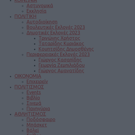
Αστυνομικά
Εκκλησία
ΠΟΛΙΤΙΚΗ
Αυτοδιοίκηση
Βουλευτικές Εκλογές 2023
Δημοτικές Εκλογές 2023
Τριγώνης Χρήστος
Ταταρίδης Κυριάκος
Κουπτσίδης Δημοσθένης
Περιφερειακές Εκλογές 2023
Γιώργος Κασαπίδης
Γεωργία Ζεμπιλιάδου
Γιώργος Αμανατίδης
ΟΙΚΟΝΟΜΙΑ
Επιχειρείν
ΠΟΛΙΤΙΣΜΟΣ
Events
Βιβλίο
Σινεμά
Πανηγύρια
ΑΘΛΗΤΙΣΜΟΣ
Ποδόσφαιρο
Μπάσκετ
Βόλεϊ