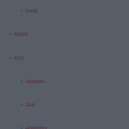
Gossip
ΆΡΘΡΑ
INFO
Τουρισμός
Γάμοι
Δρομολόγια