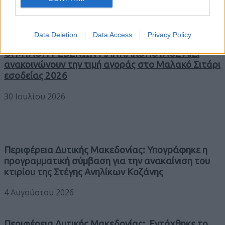
Data Deletion
Data Access
Privacy Policy
Οι ΜΥΛΟΙ ΓΡΕΒΕΝΩΝ ΓΙΑΝΝΑΚΟΠΟΥΛΟΣ Α.Ε.
ανακοινώνουν την τιμή αγοράς στο Μαλακό Σιτάρι
εσοδείας 2026
30 Ιουλίου 2026
Περιφέρεια Δυτικής Μακεδονίας: Υπογράφηκε η
προγραμματική σύμβαση για την ανακαίνιση του
κτιρίου της Στέγης Ανηλίκων Κοζάνης
4 Αυγούστου 2026
Περιφέρεια Δυτικής Μακεδονίας: Εντάχθηκε το