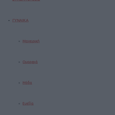
ΓΥΝΑΙΚΑ
Μαγειρική
Ομορφιά
Μόδα
Ευεξία