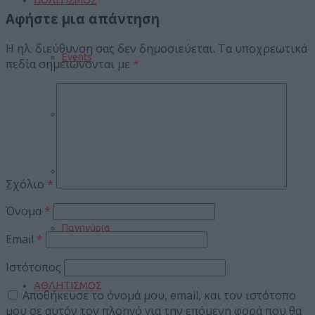
Αφήστε μια απάντηση
Η ηλ. διεύθυνση σας δεν δημοσιεύεται.
Τα υποχρεωτικά
Events
πεδία σημειώνονται με
*
Βιβλίο
Σινεμά
Σχόλιο
*
Όνομα
*
Πανηγύρια
Email
*
Ιστότοπος
ΑΘΛΗΤΙΣΜΟΣ
Αποθήκευσε το όνομά μου, email, και τον ιστότοπο
μου σε αυτόν τον πλοηγό για την επόμενη φορά που θα