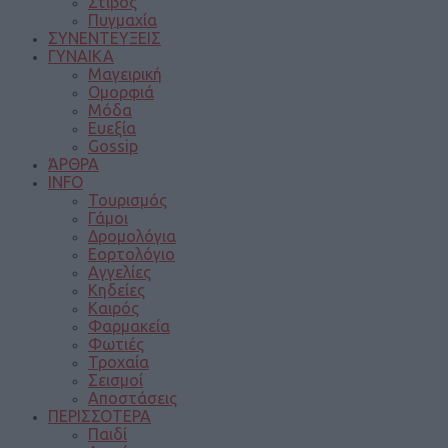
Στίβος
Πυγμαχία
ΣΥΝΕΝΤΕΥΞΕΙΣ
ΓΥΝΑΙΚΑ
Μαγειρική
Ομορφιά
Μόδα
Ευεξία
Gossip
ΆΡΘΡΑ
INFO
Τουρισμός
Γάμοι
Δρομολόγια
Εορτολόγιο
Αγγελίες
Κηδείες
Καιρός
Φαρμακεία
Φωτιές
Τροχαία
Σεισμοί
Αποστάσεις
ΠΕΡΙΣΣΟΤΕΡΑ
Παιδί