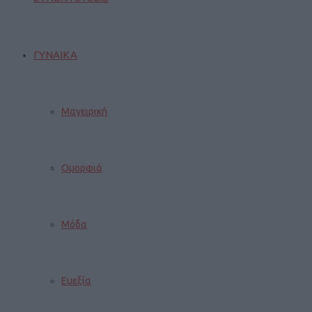
ΓΥΝΑΙΚΑ
Μαγειρική
Ομορφιά
Μόδα
Ευεξία