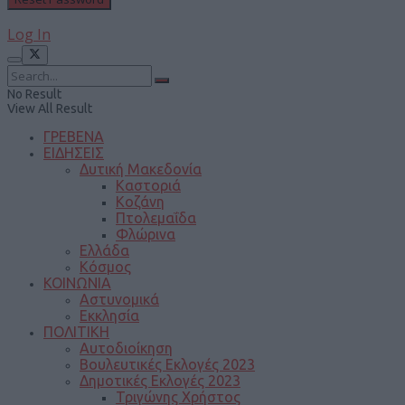
Log In
No Result
View All Result
ΓΡΕΒΕΝΑ
ΕΙΔΗΣΕΙΣ
Δυτική Μακεδονία
Καστοριά
Κοζάνη
Πτολεμαΐδα
Φλώρινα
Ελλάδα
Κόσμος
ΚΟΙΝΩΝΙΑ
Αστυνομικά
Εκκλησία
ΠΟΛΙΤΙΚΗ
Αυτοδιοίκηση
Βουλευτικές Εκλογές 2023
Δημοτικές Εκλογές 2023
Τριγώνης Χρήστος