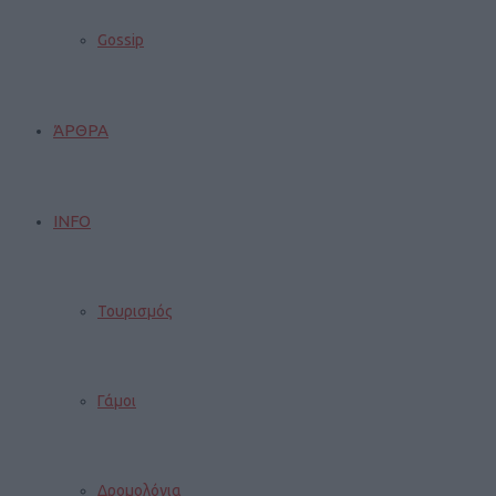
Gossip
ΆΡΘΡΑ
INFO
Τουρισμός
Γάμοι
Δρομολόγια