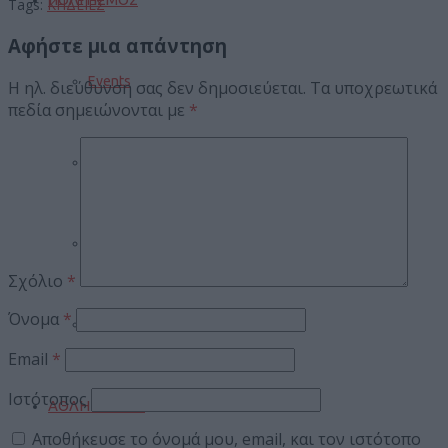
Tags:
ΚΗΔΕΙΕΣ
Αφήστε μια απάντηση
Events
Η ηλ. διεύθυνση σας δεν δημοσιεύεται.
Τα υποχρεωτικά
πεδία σημειώνονται με
*
Βιβλίο
Σινεμά
Σχόλιο
*
Όνομα
*
Πανηγύρια
Email
*
Ιστότοπος
ΑΘΛΗΤΙΣΜΟΣ
Αποθήκευσε το όνομά μου, email, και τον ιστότοπο