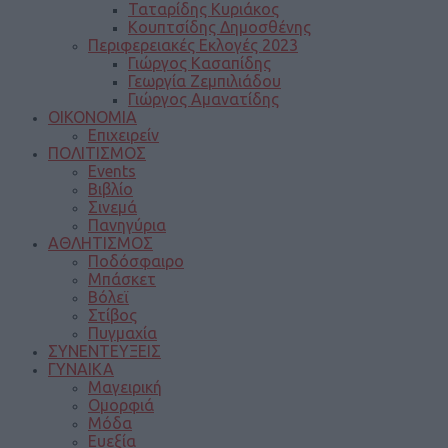
Ταταρίδης Κυριάκος
Κουπτσίδης Δημοσθένης
Περιφερειακές Εκλογές 2023
Γιώργος Κασαπίδης
Γεωργία Ζεμπιλιάδου
Γιώργος Αμανατίδης
ΟΙΚΟΝΟΜΙΑ
Επιχειρείν
ΠΟΛΙΤΙΣΜΟΣ
Events
Βιβλίο
Σινεμά
Πανηγύρια
ΑΘΛΗΤΙΣΜΟΣ
Ποδόσφαιρο
Μπάσκετ
Βόλεϊ
Στίβος
Πυγμαχία
ΣΥΝΕΝΤΕΥΞΕΙΣ
ΓΥΝΑΙΚΑ
Μαγειρική
Ομορφιά
Μόδα
Ευεξία