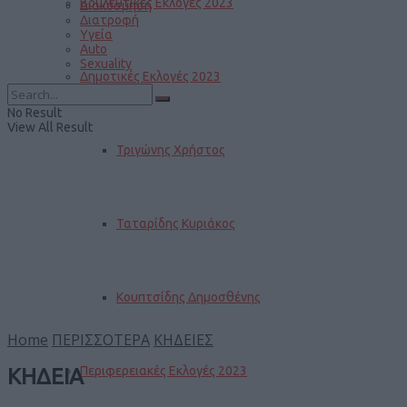
Βουλευτικές Εκλογές 2023
Διακόσμηση
Διατροφή
Υγεία
Auto
Sexuality
Δημοτικές Εκλογές 2023
No Result
View All Result
Τριγώνης Χρήστος
Ταταρίδης Κυριάκος
Κουπτσίδης Δημοσθένης
Home
ΠΕΡΙΣΣΟΤΕΡΑ
ΚΗΔΕΙΕΣ
Περιφερειακές Εκλογές 2023
ΚΗΔΕΙΑ