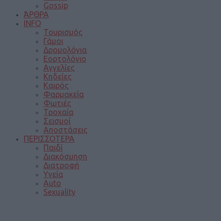
Gossip
ΆΡΘΡΑ
INFO
Τουρισμός
Γάμοι
Δρομολόγια
Εορτολόγιο
Αγγελίες
Κηδείες
Καιρός
Φαρμακεία
Φωτιές
Τροχαία
Σεισμοί
Αποστάσεις
ΠΕΡΙΣΣΟΤΕΡΑ
Παιδί
Διακόσμηση
Διατροφή
Υγεία
Auto
Sexuality