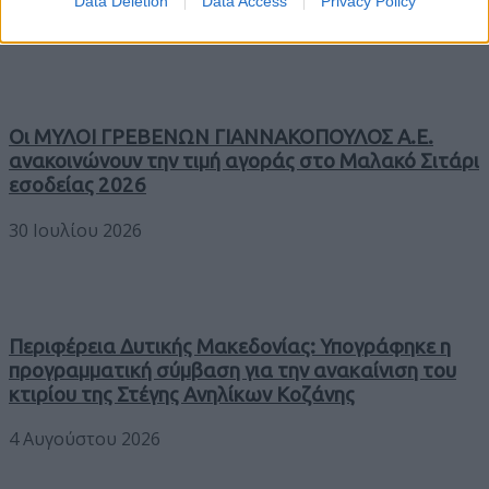
Data Deletion
Data Access
Privacy Policy
Latest
Οι ΜΥΛΟΙ ΓΡΕΒΕΝΩΝ ΓΙΑΝΝΑΚΟΠΟΥΛΟΣ Α.Ε.
ανακοινώνουν την τιμή αγοράς στο Μαλακό Σιτάρι
εσοδείας 2026
30 Ιουλίου 2026
Περιφέρεια Δυτικής Μακεδονίας: Υπογράφηκε η
προγραμματική σύμβαση για την ανακαίνιση του
κτιρίου της Στέγης Ανηλίκων Κοζάνης
4 Αυγούστου 2026