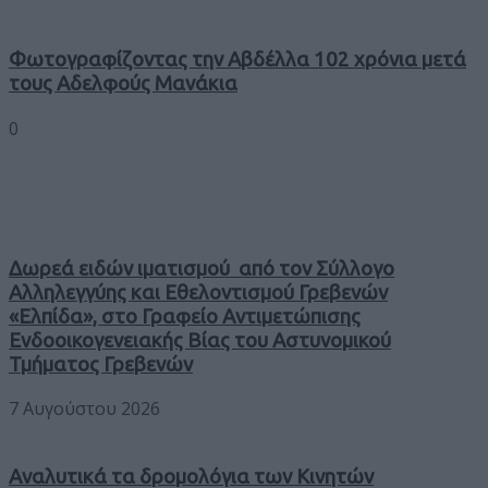
Φωτογραφίζοντας την Αβδέλλα 102 χρόνια μετά
τους Αδελφούς Μανάκια
0
Δωρεά ειδών ιματισμού από τον Σύλλογο
Αλληλεγγύης και Εθελοντισμού Γρεβενών
«Ελπίδα», στο Γραφείο Αντιμετώπισης
Ενδοοικογενειακής Βίας του Αστυνομικού
Τμήματος Γρεβενών
7 Αυγούστου 2026
Αναλυτικά τα δρομολόγια των Κινητών