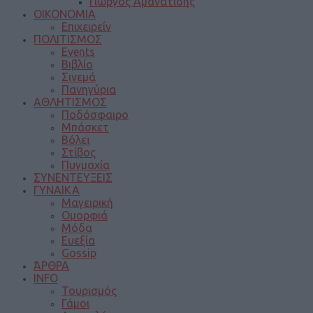
Γιώργος Αμανατίδης
ΟΙΚΟΝΟΜΙΑ
Επιχειρείν
ΠΟΛΙΤΙΣΜΟΣ
Events
Βιβλίο
Σινεμά
Πανηγύρια
ΑΘΛΗΤΙΣΜΟΣ
Ποδόσφαιρο
Μπάσκετ
Βόλεϊ
Στίβος
Πυγμαχία
ΣΥΝΕΝΤΕΥΞΕΙΣ
ΓΥΝΑΙΚΑ
Μαγειρική
Ομορφιά
Μόδα
Ευεξία
Gossip
ΆΡΘΡΑ
INFO
Τουρισμός
Γάμοι