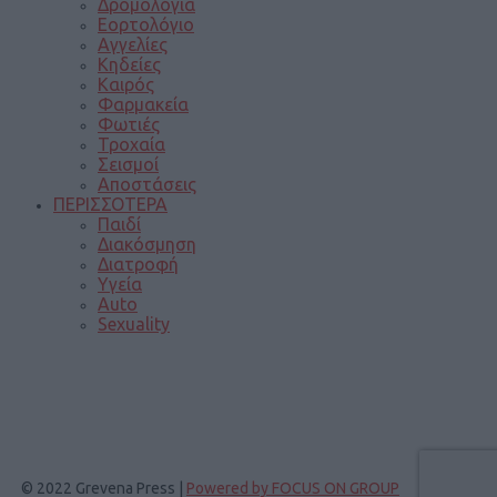
Δρομολόγια
Εορτολόγιο
Αγγελίες
Κηδείες
Καιρός
Φαρμακεία
Φωτιές
Τροχαία
Σεισμοί
Αποστάσεις
ΠΕΡΙΣΣΟΤΕΡΑ
Παιδί
Διακόσμηση
Διατροφή
Υγεία
Auto
Sexuality
© 2022 Grevena Press |
Powered by FOCUS ON GROUP