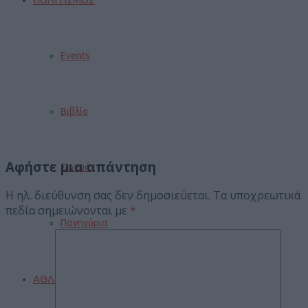
Events
Βιβλίο
Αφήστε μια απάντηση
Σινεμά
Η ηλ. διεύθυνση σας δεν δημοσιεύεται.
Τα υποχρεωτικά
πεδία σημειώνονται με
*
Πανηγύρια
ΑΘΛΗΤΙΣΜΟΣ