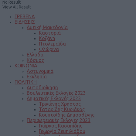
No Result
View All Result
ΓΡΕΒΕΝΑ
ΕΙΔΗΣΕΙΣ
Δυτική Μακεδονία
Καστοριά
Κοζάνη
Πτολεμαΐδα
Φλώρινα
Ελλάδα
Κόσμος
ΚΟΙΝΩΝΙΑ
Αστυνομικά
Εκκλησία
ΠΟΛΙΤΙΚΗ
Αυτοδιοίκηση
Βουλευτικές Εκλογές 2023
Δημοτικές Εκλογές 2023
Τριγώνης Χρήστος
Ταταρίδης Κυριάκος
Κουπτσίδης Δημοσθένης
Περιφερειακές Εκλογές 2023
Γιώργος Κασαπίδης
Γεωργία Ζεμπιλιάδου