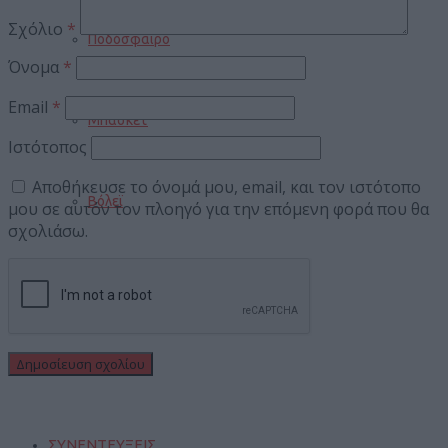
Σχόλιο
*
Ποδόσφαιρο
Όνομα
*
Email
*
Μπάσκετ
Ιστότοπος
Αποθήκευσε το όνομά μου, email, και τον ιστότοπο
Βόλεϊ
μου σε αυτόν τον πλοηγό για την επόμενη φορά που θα
σχολιάσω.
Στίβος
Πυγμαχία
ΣΥΝΕΝΤΕΥΞΕΙΣ