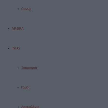
Gossip
ΆΡΘΡΑ
INFO
Τουρισμός
Γάμοι
Δρομολόγια