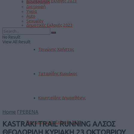
Βουλευτικές Εκλογές 2023
Διακόσμηση
Διατροφή
Υγεία
Auto
Sexuality
Δημοτικές Εκλογές 2023
No Result
View All Result
Τριγώνης Χρήστος
Ταταρίδης Κυριάκος
Κουπτσίδης Δημοσθένης
Home
ΓΡΕΒΕΝΑ
Περιφερειακές Εκλογές 2023
KASTRAKI TRAIL RUNNING ΑΛΣΟΣ
ΘΕΟΔΩΡΙΔΗ ΚΥΡΙΑΚΗ 23 ΟΚΤΩΒΡΙΟΥ