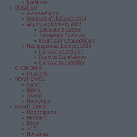
Εκκλησία
ΠΟΛΙΤΙΚΗ
Αυτοδιοίκηση
Βουλευτικές Εκλογές 2023
Δημοτικές Εκλογές 2023
Τριγώνης Χρήστος
Ταταρίδης Κυριάκος
Κουπτσίδης Δημοσθένης
Περιφερειακές Εκλογές 2023
Γιώργος Κασαπίδης
Γεωργία Ζεμπιλιάδου
Γιώργος Αμανατίδης
ΟΙΚΟΝΟΜΙΑ
Επιχειρείν
ΠΟΛΙΤΙΣΜΟΣ
Events
Βιβλίο
Σινεμά
Πανηγύρια
ΑΘΛΗΤΙΣΜΟΣ
Ποδόσφαιρο
Μπάσκετ
Βόλεϊ
Στίβος
Πυγμαχία