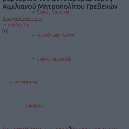
Αιμιλιανού Μητροπολίτου Γρεβενών
Γιώργος Κασαπίδης
4 Αυγούστου 2023
in
Εκκλησία
0
0
Γεωργία Ζεμπιλιάδου
Γιώργος Αμανατίδης
ΟΙΚΟΝΟΜΙΑ
Επιχειρείν
Κοινοποίησε το στο Facebook
Κοινοποίησε το στο
ΠΟΛΙΤΙΣΜΟΣ