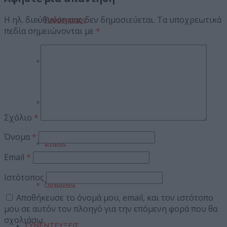
Η ηλ. διεύθυνση σας δεν δημοσιεύεται.
Τα υποχρεωτικά
Ποδόσφαιρο
πεδία σημειώνονται με
*
Μπάσκετ
Βόλεϊ
Σχόλιο
*
Όνομα
*
Στίβος
Email
*
Ιστότοπος
Πυγμαχία
Αποθήκευσε το όνομά μου, email, και τον ιστότοπο
μου σε αυτόν τον πλοηγό για την επόμενη φορά που θα
σχολιάσω.
ΣΥΝΕΝΤΕΥΞΕΙΣ