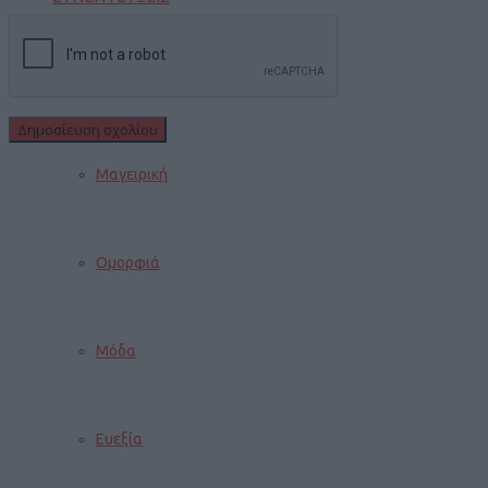
ΓΥΝΑΙΚΑ
Μαγειρική
Ομορφιά
Μόδα
Ευεξία