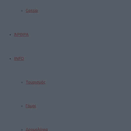
Gossip
ΆΡΘΡΑ
INFO
Τουρισμός
Γάμοι
Δρομολόγια