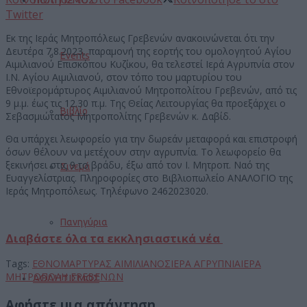
Twitter
Εκ της Ιεράς Μητροπόλεως Γρεβενών ανακοινώνεται ότι την
Δευτέρα 7.8.2023, παραμονή της εορτής του ομολογητού Αγίου
Events
Αιμιλιανού Επισκόπου Κυζίκου, θα τελεστεί Ιερά Αγρυπνία στον
Ι.Ν. Αγίου Αιμιλιανού, στον τόπο του μαρτυρίου του
Εθνοϊερομάρτυρος Αιμιλιανού Μητροπολίτου Γρεβενών, από τις
9 μ.μ. έως τις 12.30 π.μ. Της Θείας Λειτουργίας θα προεξάρχει ο
Βιβλίο
Σεβασμιώτατος Μητροπολίτης Γρεβενών κ. Δαβίδ.
Θα υπάρχει λεωφορείο για την δωρεάν μεταφορά και επιστροφή
όσων θέλουν να μετέχουν στην αγρυπνία. Το λεωφορείο θα
ξεκινήσει στις 9 το βράδυ, έξω από τον Ι. Μητροπ. Ναό της
Σινεμά
Ευαγγελίστριας. Πληροφορίες στο Βιβλιοπωλείο ΑΝΑΛΟΓΙΟ της
Ιεράς Μητροπόλεως. Τηλέφωνο 2462023020.
Πανηγύρια
Διαβάστε όλα τα εκκλησιαστικά νέα
Tags:
ΕΘΝΟΜΑΡΤΥΡΑΣ ΑΙΜΙΛΙΑΝΟΣ
ΙΕΡΑ ΑΓΡΥΠΝΙΑ
ΙΕΡΑ
ΜΗΤΡΟΠΟΛΗ ΓΡΕΒΕΝΩΝ
ΑΘΛΗΤΙΣΜΟΣ
Αφήστε μια απάντηση