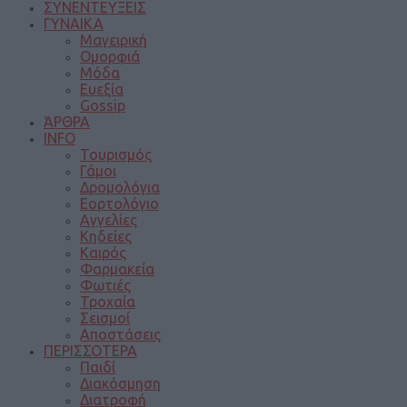
ΣΥΝΕΝΤΕΥΞΕΙΣ
ΓΥΝΑΙΚΑ
Μαγειρική
Ομορφιά
Μόδα
Ευεξία
Gossip
ΆΡΘΡΑ
INFO
Τουρισμός
Γάμοι
Δρομολόγια
Εορτολόγιο
Αγγελίες
Κηδείες
Καιρός
Φαρμακεία
Φωτιές
Τροχαία
Σεισμοί
Αποστάσεις
ΠΕΡΙΣΣΟΤΕΡΑ
Παιδί
Διακόσμηση
Διατροφή