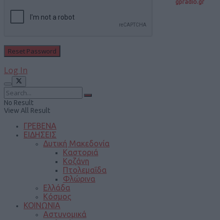
gpradio.gr
Log In
No Result
View All Result
ΓΡΕΒΕΝΑ
ΕΙΔΗΣΕΙΣ
Δυτική Μακεδονία
Καστοριά
Κοζάνη
Πτολεμαΐδα
Φλώρινα
Ελλάδα
Κόσμος
ΚΟΙΝΩΝΙΑ
Αστυνομικά