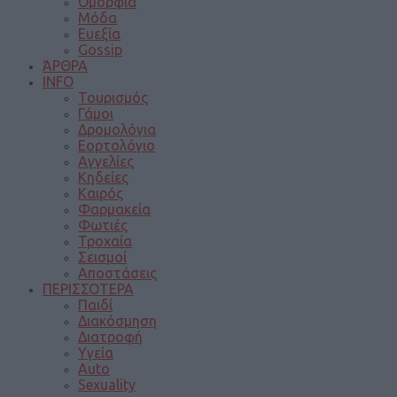
Ομορφιά
Μόδα
Ευεξία
Gossip
ΆΡΘΡΑ
INFO
Τουρισμός
Γάμοι
Δρομολόγια
Εορτολόγιο
Αγγελίες
Κηδείες
Καιρός
Φαρμακεία
Φωτιές
Τροχαία
Σεισμοί
Αποστάσεις
ΠΕΡΙΣΣΟΤΕΡΑ
Παιδί
Διακόσμηση
Διατροφή
Υγεία
Auto
Sexuality