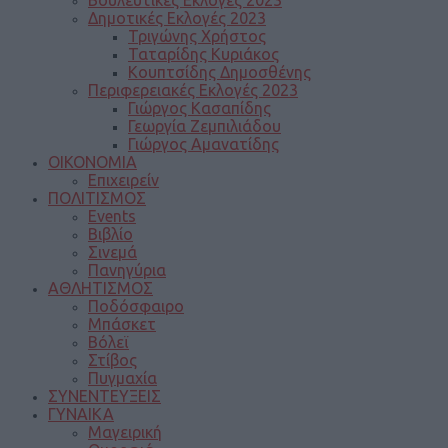
Δημοτικές Εκλογές 2023
Τριγώνης Χρήστος
Ταταρίδης Κυριάκος
Κουπτσίδης Δημοσθένης
Περιφερειακές Εκλογές 2023
Γιώργος Κασαπίδης
Γεωργία Ζεμπιλιάδου
Γιώργος Αμανατίδης
ΟΙΚΟΝΟΜΙΑ
Επιχειρείν
ΠΟΛΙΤΙΣΜΟΣ
Events
Βιβλίο
Σινεμά
Πανηγύρια
ΑΘΛΗΤΙΣΜΟΣ
Ποδόσφαιρο
Μπάσκετ
Βόλεϊ
Στίβος
Πυγμαχία
ΣΥΝΕΝΤΕΥΞΕΙΣ
ΓΥΝΑΙΚΑ
Μαγειρική