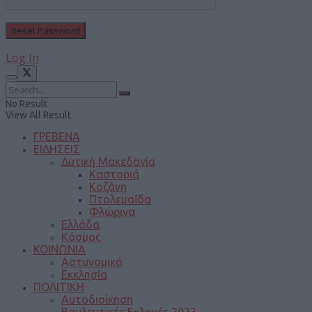
Log In
No Result
View All Result
ΓΡΕΒΕΝΑ
ΕΙΔΗΣΕΙΣ
Δυτική Μακεδονία
Καστοριά
Κοζάνη
Πτολεμαΐδα
Φλώρινα
Ελλάδα
Κόσμος
ΚΟΙΝΩΝΙΑ
Αστυνομικά
Εκκλησία
ΠΟΛΙΤΙΚΗ
Αυτοδιοίκηση
Βουλευτικές Εκλογές 2023