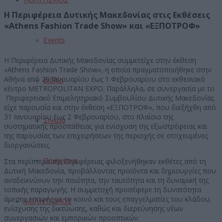
Η Περιφέρεια Δυτικής Μακεδονίας στις Εκθέσεις
«Athens Fashion Trade Show» και «ΕΞΠΟΤΡΟΦ»
Events
Η Περιφέρεια Δυτικής Μακεδονίας συμμετείχε στην έκθεση
«Athens Fashion Trade Show», η οποία πραγματοποιήθηκε στην
Αθήνα από 29 Ιανουαρίου έως 1 Φεβρουαρίου στο εκθεσιακό
Βιβλίο
κέντρο METROPOLITAN EXPO. Παράλληλα, σε συνεργασία με το
Περιφερειακό Επιμελητηριακό Συμβουλίου Δυτικής Μακεδονίας
είχε παρουσία και στην έκθεση «ΕΞΠΟΤΡΟΦ», που διεξήχθη από
31 Ιανουαρίου έως 2 Φεβρουαρίου, στο πλαίσιο της
Σινεμά
συστηματικής προσπάθειας για ενίσχυση της εξωστρέφειας και
της παρουσίας των επιχειρήσεων της περιοχής σε στοχευμένες
διοργανώσεις.
Στα περίπτερα της Περιφέρειας φιλοξενήθηκαν εκθέτες από τη
Πανηγύρια
Δυτική Μακεδονία, προβάλλοντας προϊόντα και δημιουργίες που
αναδεικνύουν την ποιότητα, την ταυτότητα και τη δυναμική της
τοπικής παραγωγής. Η συμμετοχή προσέφερε τη δυνατότητα
άμεσης επαφής με το κοινό και τους επαγγελματίες του κλάδου,
ΑΘΛΗΤΙΣΜΟΣ
ενίσχυσης της δικτύωσης, καθώς και διερεύνησης νέων
συνεργασιών και εμπορικών προοπτικών.