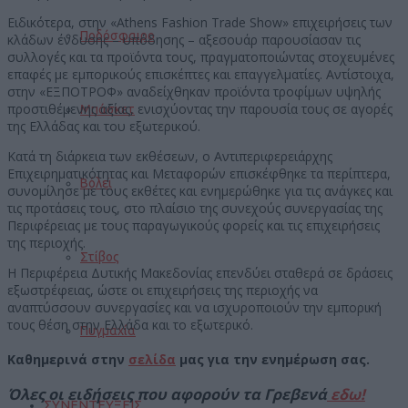
Ειδικότερα, στην «Athens Fashion Trade Show» επιχειρήσεις των
Ποδόσφαιρο
κλάδων ένδυσης – υπόδησης – αξεσουάρ παρουσίασαν τις
συλλογές και τα προϊόντα τους, πραγματοποιώντας στοχευμένες
επαφές με εμπορικούς επισκέπτες και επαγγελματίες. Αντίστοιχα,
στην «ΕΞΠΟΤΡΟΦ» αναδείχθηκαν προϊόντα τροφίμων υψηλής
προστιθέμενης αξίας, ενισχύοντας την παρουσία τους σε αγορές
Μπάσκετ
της Ελλάδας και του εξωτερικού.
Κατά τη διάρκεια των εκθέσεων, ο Αντιπεριφερειάρχης
Επιχειρηματικότητας και Μεταφορών επισκέφθηκε τα περίπτερα,
Βόλεϊ
συνομίλησε με τους εκθέτες και ενημερώθηκε για τις ανάγκες και
τις προτάσεις τους, στο πλαίσιο της συνεχούς συνεργασίας της
Περιφέρειας με τους παραγωγικούς φορείς και τις επιχειρήσεις
της περιοχής.
Στίβος
Η Περιφέρεια Δυτικής Μακεδονίας επενδύει σταθερά σε δράσεις
εξωστρέφειας, ώστε οι επιχειρήσεις της περιοχής να
αναπτύσσουν συνεργασίες και να ισχυροποιούν την εμπορική
τους θέση στην Ελλάδα και το εξωτερικό.
Πυγμαχία
Καθημερινά στην
σελίδα
μας για την ενημέρωση σας.
Όλες οι ειδήσεις που αφορούν τα Γρεβενά
εδω!
ΣΥΝΕΝΤΕΥΞΕΙΣ