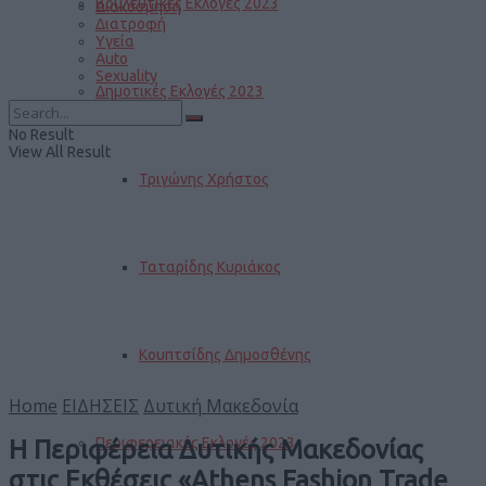
Βουλευτικές Εκλογές 2023
Διακόσμηση
Διατροφή
Υγεία
Auto
Sexuality
Δημοτικές Εκλογές 2023
No Result
View All Result
Τριγώνης Χρήστος
Ταταρίδης Κυριάκος
Κουπτσίδης Δημοσθένης
Home
ΕΙΔΗΣΕΙΣ
Δυτική Μακεδονία
Περιφερειακές Εκλογές 2023
Η Περιφέρεια Δυτικής Μακεδονίας
στις Εκθέσεις «Athens Fashion Trade