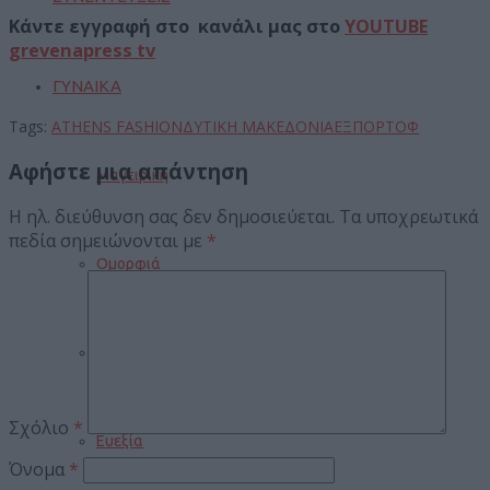
Κάντε εγγραφή στο κανάλι μας στο
YOUTUBE
grevenapress tv
ΓΥΝΑΙΚΑ
Tags:
ATHENS FASHION
ΔΥΤΙΚΗ ΜΑΚΕΔΟΝΙΑ
ΕΞΠΟΡΤΟΦ
Αφήστε μια απάντηση
Μαγειρική
Η ηλ. διεύθυνση σας δεν δημοσιεύεται.
Τα υποχρεωτικά
πεδία σημειώνονται με
*
Ομορφιά
Μόδα
Σχόλιο
*
Ευεξία
Όνομα
*