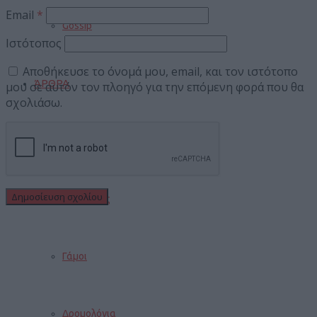
Email
*
Gossip
Ιστότοπος
Αποθήκευσε το όνομά μου, email, και τον ιστότοπο
ΆΡΘΡΑ
μου σε αυτόν τον πλοηγό για την επόμενη φορά που θα
σχολιάσω.
INFO
Τουρισμός
Γάμοι
Δρομολόγια