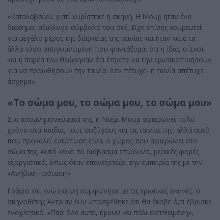
»Καταλαβαίνω γιατί γυρίστηκε η σκηνή. Η Μουρ ήταν ένα
διάσημο, αξιόλογο σύμβολο του σεξ. Είχε επίσης κουρευτεί
για μεγάλο μέρος της διάρκειας της ταινίας και ήταν κατά τα
άλλα τόσο απογυμνωμένη που φαντάζομαι ότι η ίδια, ο Σκοτ
και η παρέα του θεώρησαν ότι έπρεπε να την ερωτικοποιήσουν
για να προωθήσουν την ταινία. Δεν πέτυχε- η ταινία απέτυχε
άσχημα».
«Το σώμα μου, το σώμα μου, το σώμα μου»
Στα απομνημονεύματά της, η Ντέμι Μουρ αφιερώνει πολύ
χρόνο στα παιδιά, τους συζύγους και τις ταινίες της, αλλά αυτό
που προκαλεί εντύπωση είναι ο χώρος που αφιερώνει στο
σώμα της. Αυτό κάνει το διάβασμα επώδυνο, μερικές φορές
εξοργιστικό, όπως όταν επανεξετάζει την εμπειρία της με την
«Ανήθικη πρόταση».
Γράφει ότι ενώ εκείνη συμφώνησε με τις ερωτικές σκηνές, ο
σκηνοθέτης Άντριαν Λυν υποσχέθηκε ότι θα έκοβε ό,τι έβρισκε
ενοχλητικό. «Παρ’ όλα αυτά, ήμουν και πάλι εκτεθειμένη»,