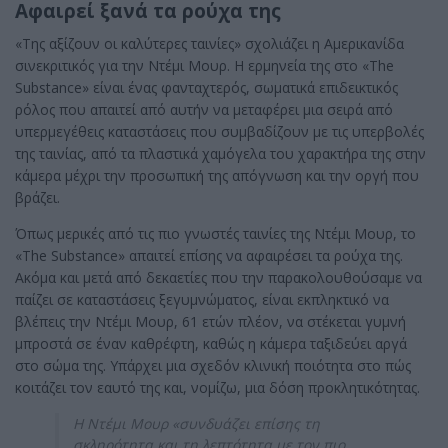
Αφαιρεί ξανά τα ρούχα της
«Της αξίζουν οι καλύτερες ταινίες» σχολιάζει η Αμερικανίδα
σινεκριτικός για την Ντέμι Μουρ. Η ερμηνεία της στο «The
Substance» είναι ένας φανταχτερός, σωματικά επιδεικτικός
ρόλος που απαιτεί από αυτήν να μεταφέρει μια σειρά από
υπερμεγέθεις καταστάσεις που συμβαδίζουν με τις υπερβολές
της ταινίας, από τα πλαστικά χαμόγελα του χαρακτήρα της στην
κάμερα μέχρι την προσωπική της απόγνωση και την οργή που
βράζει.
Όπως μερικές από τις πιο γνωστές ταινίες της Ντέμι Μουρ, το
«The Substance» απαιτεί επίσης να αφαιρέσει τα ρούχα της.
Ακόμα και μετά από δεκαετίες που την παρακολουθούσαμε να
παίζει σε καταστάσεις ξεγυμνώματος, είναι εκπληκτικό να
βλέπεις την Ντέμι Μουρ, 61 ετών πλέον, να στέκεται γυμνή
μπροστά σε έναν καθρέφτη, καθώς η κάμερα ταξιδεύει αργά
στο σώμα της. Υπάρχει μια σχεδόν κλινική ποιότητα στο πώς
κοιτάζει τον εαυτό της και, νομίζω, μια δόση προκλητικότητας.
H Ντέμι Μουρ «συνδυάζει επίσης τη
σκληρότητα και τη λεπτότητα με τον πιο