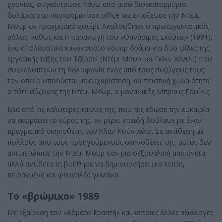
χρονιάς, συγκέντρωσε πάνω από μισό δισεκατομμύριο
δολάρια στο παγκόσμιο box office και εκτόξευσε την Ντέμι
Μουρ σε πραγματικό αστέρι. Ακολούθησε ο πρωταγωνιστικός
ρόλος, καθώς και η παραγωγή του «Θανάσιμες Σκέψεις» (1991),
ένα απολαυστικά κακόγουστο νουάρ δράμα για δύο φίλες της
εργατικής τάξης του Τζέρσεϊ (Ντέμι Μουρ και Γκλιν Χέντλι) που
συγκαλύπτουν τη δολοφονία ενός από τους συζύγους τους,
τον οποίο υποδύεται με ευχαρίστηση και πειστική χυδαιότητα
ο τότε σύζυγος της Ντέμι Μουρ, ο μοναδικός Μπρους Γουίλις.
Μια από τις καλύτερες ταινίες της, που της έδωσε την ευκαιρία
να εκφράσει το εύρος της, εν μέρει επειδή δούλευε με έναν
πραγματικό σκηνοθέτη, τον Άλαν Ρούντολφ. Σε αντίθεση με
πολλούς από τους προηγούμενους σκηνοθέτες της, αυτός δεν
αντιμετώπισε την Ντέμι Μουρ σαν μια σεξουαλική μαριονέτα,
αλλά αντίθετα τη βοήθησε να δημιουργήσει μια λεπτή,
πειραγμένη και φευγαλέα γυναίκα.
Το «βρώμικο» 1989
Με εξαίρεση τον «Αόρατο Εραστή» και κάποιες άλλες αξιόλογες