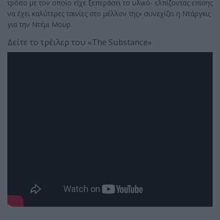
τρόπο με τον οποίο είχε ξεπεράσει το υλικό- ελπίζοντας επίσης
να έχει καλύτερες ταινίες στο μέλλον της» συνεχίζει η Ντάργκις
για την Ντέμι Μουρ.
Δείτε το τρέιλερ του «The Substance»