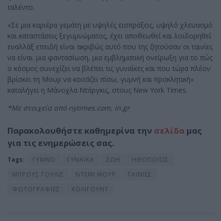
ταλέντο.
«Σε μια καριέρα γεμάτη με υψηλές εισπράξεις, υψηλό χλευασμό
και καταστάσεις ξεγυμνώματος, έχει αποθεωθεί και λοιδορηθεί
εναλλάξ επειδή είναι ακριβώς αυτό που της ζητούσαν οι ταινίες
να είναι: μια φαντασίωση, μια εμβληματική ονείρωξη για το πώς
ο κόσμος συνεχίζει να βλέπει τις γυναίκες και που τώρα πλέον
βρίσκει τη Μουρ να κοιτάζει πίσω, γυμνή και προκλητική»
καταλήγει η Μάνοχλα Ντάργκις, στους New York Times.
*Με στοιχεία από nytimes.com, in.gr
Παρακολουθήστε καθημερίνα την
σελίδα
μας
για τις ενημερώσεις σας.
Tags:
ΓΥΜΝΟ
ΓΥΝΑΙΚΑ
ΖΩΗ
ΗΘΟΠΟΙΟΣ
ΜΠΡΟΥΣ ΓΟΥΛΙΣ
ΝΤΕΜΙ ΜΟΥΡ
ΤΑΙΝΙΕΣ
ΦΩΤΟΓΡΑΦΙΕΣ
ΧΟΛΙΓΟΥΝΤ