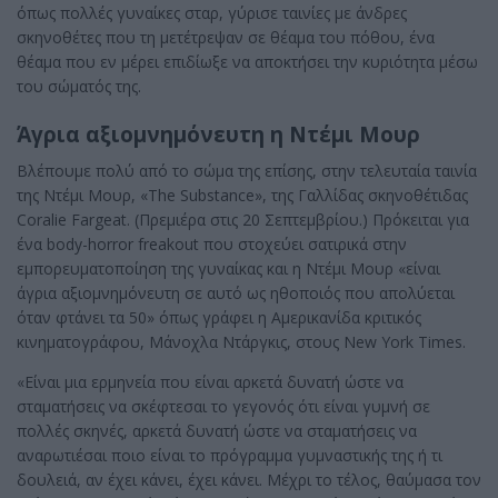
όπως πολλές γυναίκες σταρ, γύρισε ταινίες με άνδρες
σκηνοθέτες που τη μετέτρεψαν σε θέαμα του πόθου, ένα
θέαμα που εν μέρει επιδίωξε να αποκτήσει την κυριότητα μέσω
του σώματός της.
Άγρια αξιομνημόνευτη η Ντέμι Μουρ
Βλέπουμε πολύ από το σώμα της επίσης, στην τελευταία ταινία
της Ντέμι Μουρ, «The Substance», της Γαλλίδας σκηνοθέτιδας
Coralie Fargeat. (Πρεμιέρα στις 20 Σεπτεμβρίου.) Πρόκειται για
ένα body-horror freakout που στοχεύει σατιρικά στην
εμπορευματοποίηση της γυναίκας και η Ντέμι Μουρ «είναι
άγρια αξιομνημόνευτη σε αυτό ως ηθοποιός που απολύεται
όταν φτάνει τα 50» όπως γράφει η Αμερικανίδα κριτικός
κινηματογράφου, Μάνοχλα Ντάργκις, στους New York Times.
«Είναι μια ερμηνεία που είναι αρκετά δυνατή ώστε να
σταματήσεις να σκέφτεσαι το γεγονός ότι είναι γυμνή σε
πολλές σκηνές, αρκετά δυνατή ώστε να σταματήσεις να
αναρωτιέσαι ποιο είναι το πρόγραμμα γυμναστικής της ή τι
δουλειά, αν έχει κάνει, έχει κάνει. Μέχρι το τέλος, θαύμασα τον