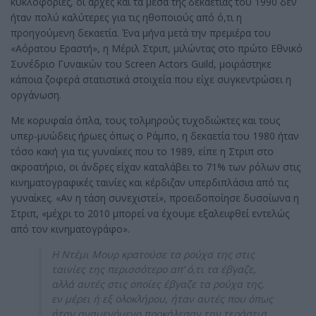
κυκλοφορίες, οι αρχές και τα μέσα της δεκαετίας του 1990 δεν
ήταν πολύ καλύτερες για τις ηθοποιούς από ό,τι η
προηγούμενη δεκαετία. Ένα μήνα μετά την πρεμιέρα του
«Αόρατου Εραστή», η Μέριλ Στριπ, μιλώντας στο πρώτο Εθνικό
Συνέδριο Γυναικών του Screen Actors Guild, μοιράστηκε
κάποια ζοφερά στατιστικά στοιχεία που είχε συγκεντρώσει η
οργάνωση.
Με κορυφαία όπλα, τους τολμηρούς τυχοδιώκτες και τους
υπερ-μυώδεις ήρωες όπως ο Ράμπο, η δεκαετία του 1980 ήταν
τόσο κακή για τις γυναίκες που το 1989, είπε η Στριπ στο
ακροατήριο, οι άνδρες είχαν καταλάβει το 71% των ρόλων στις
κινηματογραφικές ταινίες και κέρδιζαν υπερδιπλάσια από τις
γυναίκες. «Αν η τάση συνεχιστεί», προειδοποίησε δυσοίωνα η
Στριπ, «μέχρι το 2010 μπορεί να έχουμε εξαλειφθεί εντελώς
από τον κινηματογράφο».
Η Ντέμι Μουρ κρατούσε τα ρούχα της στις
ταινίες της περισσότερο απ’ ό,τι τα έβγαζε,
αλλά αυτές στις οποίες έβγαζε τα ρούχα της,
εν μέρει ή εξ ολοκλήρου, ήταν αυτές που όπως
ήταν αναμενόμενο προκάλεσαν την τεράστια