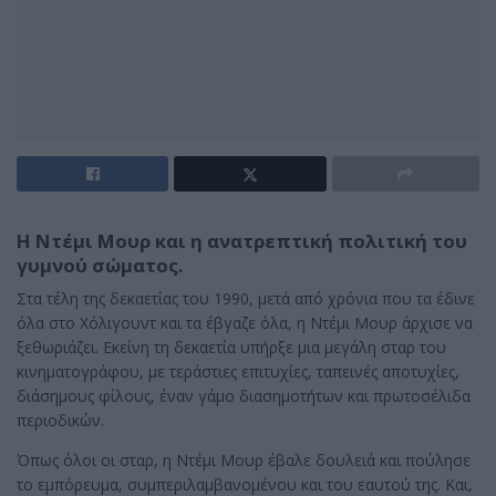
Η Ντέμι Μουρ και η ανατρεπτική πολιτική του
γυμνού σώματος.
Στα τέλη της δεκαετίας του 1990, μετά από χρόνια που τα έδινε
όλα στο Χόλιγουντ και τα έβγαζε όλα, η Ντέμι Μουρ άρχισε να
ξεθωριάζει. Εκείνη τη δεκαετία υπήρξε μια μεγάλη σταρ του
κινηματογράφου, με τεράστιες επιτυχίες, ταπεινές αποτυχίες,
διάσημους φίλους, έναν γάμο διασημοτήτων και πρωτοσέλιδα
περιοδικών.
Όπως όλοι οι σταρ, η Ντέμι Μουρ έβαλε δουλειά και πούλησε
το εμπόρευμα, συμπεριλαμβανομένου και του εαυτού της. Και,