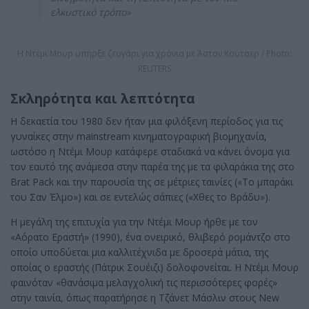
ελκυστικό τρόπο»
Η Ντέμι Μουρ υπήρξε ζευγάρι για χρόνια με Άστον Κούτσερ / Photo:
REUTERS
Σκληρότητα και λεπτότητα
Η δεκαετία του 1980 δεν ήταν μια φιλόξενη περίοδος για τις
γυναίκες στην mainstream κινηματογραφική βιομηχανία,
ωστόσο η Ντέμι Μουρ κατάφερε σταδιακά να κάνει όνομα για
τον εαυτό της ανάμεσα στην παρέα της με τα φιλαράκια της στο
Brat Pack και την παρουσία της σε μέτριες ταινίες («Το μπαράκι
του Σαν Έλμο») και σε εντελώς σάπιες («Χθες το Βράδυ»).
Η μεγάλη της επιτυχία για την Ντέμι Μουρ ήρθε με τον
«Αόρατο Εραστή» (1990), ένα ονειρικό, θλιβερό ρομάντζο στο
οποίο υποδύεται μια καλλιτέχνιδα με δροσερά μάτια, της
οποίας ο εραστής (Πάτρικ Σουέιζι) δολοφονείται. Η Ντέμι Μουρ
φαινόταν «θανάσιμα μελαγχολική τις περισσότερες φορές»
στην ταινία, όπως παρατήρησε η Τζάνετ Μάσλιν στους New