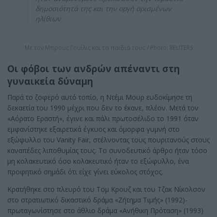
δημοσιότητά της και την οργή ορισμένων
ηλίθιων
Με τον Μπρους Γουίλις και τα παιδιά τους / Photo: REUTERS
Οι φόβοι των ανδρών απέναντι στη
γυναικεία δύναμη
Παρά το ζοφερό αυτό τοπίο, η Ντέμι Μουρ ευδοκίμησε τη
δεκαετία του 1990 μέχρι που δεν το έκανε, πλέον. Μετά τον
«Αόρατο Εραστή», έγινε και πάλι πρωτοσέλιδο το 1991 όταν
εμφανίστηκε εξαιρετικά έγκυος και όμορφα γυμνή στο
εξώφυλλο του Vanity Fair, στέλνοντας τους πουριτανούς στους
καναπέδες λιποθυμίας τους. Το συνοδευτικό άρθρο ήταν τόσο
μη κολακευτικό όσο κολακευτικό ήταν το εξώφυλλο, ένα
προφητικό σημάδι ότι είχε γίνει εύκολος στόχος.
Κρατήθηκε στο πλευρό του Τομ Κρουζ και του Τζακ Νίκολσον
στο στρατιωτικό δικαστικό δράμα «Ζήτημα Τιμής» (1992)-
πρωταγωνίστησε στο άθλιο δράμα «Ανήθικη Πρόταση» (1993)