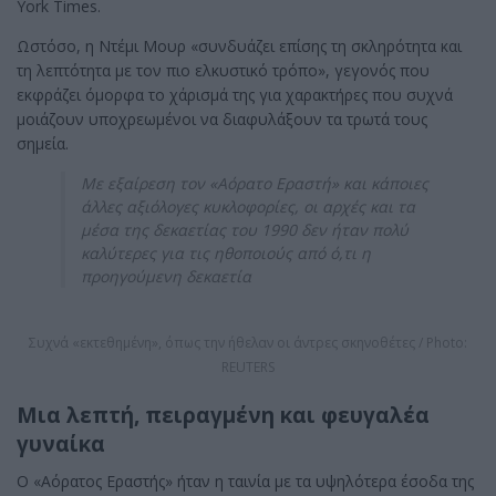
York Times.
Ωστόσο, η Ντέμι Μουρ «συνδυάζει επίσης τη σκληρότητα και
τη λεπτότητα με τον πιο ελκυστικό τρόπο», γεγονός που
εκφράζει όμορφα το χάρισμά της για χαρακτήρες που συχνά
μοιάζουν υποχρεωμένοι να διαφυλάξουν τα τρωτά τους
σημεία.
Με εξαίρεση τον «Αόρατο Εραστή» και κάποιες
άλλες αξιόλογες κυκλοφορίες, οι αρχές και τα
μέσα της δεκαετίας του 1990 δεν ήταν πολύ
καλύτερες για τις ηθοποιούς από ό,τι η
προηγούμενη δεκαετία
Συχνά «εκτεθημένη», όπως την ήθελαν οι άντρες σκηνοθέτες / Photo:
REUTERS
Μια λεπτή, πειραγμένη και φευγαλέα
γυναίκα
Ο «Αόρατος Εραστής» ήταν η ταινία με τα υψηλότερα έσοδα της