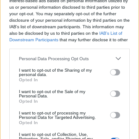
παράλληλα κινείται σε μια δαιδαλώδη, πολιτικά φορτωμένη
interest-based ads based on personal information utilized by
us or personal information disclosed to third parties prior to
ίντριγκα.
your opt-out. You may separately opt-out of the further
Η Ντέμι Μουρ έχει κάποιες ωραίες στιγμές στις οποίες μπορεί
disclosure of your personal information by third parties on the
να επιδείξει τον κωμικό της συγχρονισμό και την ανθρωπιά της
IAB’s list of downstream participants. This information may
χορεύτριας, αλλά η ταινία ενδιαφέρεται κυρίως να επιδείξει το
also be disclosed by us to third parties on the
IAB’s List of
σώμα της.
Downstream Participants
that may further disclose it to other
third parties.
«Δώσε μου Μουρ»
Personal Data Processing Opt Outs
Όταν η Ντέμι Μουρ γύρισε το «Στριπτίζ», οι μισθοί των σταρ
είχαν εκτοξευθεί σε δυσθεώρητα ύψη- ή, μάλλον, οι μισθοί
I want to opt-out of the Sharing of my
personal data.
ηθοποιών όπως ο Σιλβέστερ Σταλόνε είχαν εκτοξευθεί στα
Opted In
ύψη. Ο Μπρους Γουίλις, έγραψε η Ντέμι Μουρ στα
συναρπαστικά απομνημονεύματά της του 2019, «Inside Out»,
I want to opt-out of the Sale of my
Personal Data.
πληρώθηκε περισσότερα από 20 εκατομμύρια δολάρια για την
Opted In
τρίτη ταινία «Πολύ Σκληρός για να Πεθάνει».
I want to opt-out of processing my
Η Ντέμι Μουρ πληρώθηκε 12,5 εκατομμύρια δολάρια για να
Personal Data for Targeted Advertising.
πρωταγωνιστήσει στο «Στριπτίζ», το οποίο της χάρισε το
Opted In
παρατσούκλι Gimme Moore (Δώσε μου Μουρ).
I want to opt-out of Collection, Use,
Retention, Sale, and/or Sharing of my