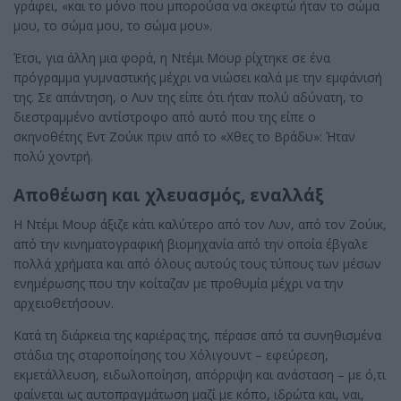
γράφει, «και το μόνο που μπορούσα να σκεφτώ ήταν το σώμα
μου, το σώμα μου, το σώμα μου».
Έτσι, για άλλη μια φορά, η Ντέμι Μουρ ρίχτηκε σε ένα
πρόγραμμα γυμναστικής μέχρι να νιώσει καλά με την εμφάνισή
της. Σε απάντηση, ο Λυν της είπε ότι ήταν πολύ αδύνατη, το
διεστραμμένο αντίστροφο από αυτό που της είπε ο
σκηνοθέτης Εντ Ζούικ πριν από το «Χθες το Βράδυ»: Ήταν
πολύ χοντρή.
Αποθέωση και χλευασμός, εναλλάξ
Η Ντέμι Μουρ άξιζε κάτι καλύτερο από τον Λυν, από τον Ζούικ,
από την κινηματογραφική βιομηχανία από την οποία έβγαλε
πολλά χρήματα και από όλους αυτούς τους τύπους των μέσων
ενημέρωσης που την κοίταζαν με προθυμία μέχρι να την
αρχειοθετήσουν.
Κατά τη διάρκεια της καριέρας της, πέρασε από τα συνηθισμένα
στάδια της σταροποίησης του Χόλιγουντ – εφεύρεση,
εκμετάλλευση, ειδωλοποίηση, απόρριψη και ανάσταση – με ό,τι
φαίνεται ως αυτοπραγμάτωση μαζί με κόπο, ιδρώτα και, ναι,