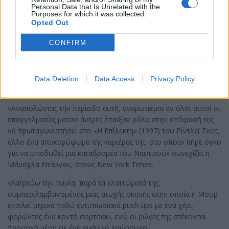
Οι σκληροτράχηλοι άνδρες αστέρες όπως οι Γουίλις, Σταλόνε,
Personal Data that Is Unrelated with the
Τομ Κρουζ, Άρνολντ Σβαρτζενέγκερ και άλλοι ανταμείφθηκαν
Purposes for which it was collected.
Opted Out
πλουσιοπάροχα για να επιδεικνύουν τα six-pack και τους
φουσκωμένους δικέφαλους τους σε γελοίες, ανατριχιαστικά
CONFIRM
βίαιες ταινίες δράσης, ενώ η Ντέμι Μουρ λοιδορήθηκε επειδή
είχε το θράσος να ξεγυμνωθεί σε μια εξίσου ανόητη κωμωδία
για μια ηρωική, στοργική ανύπαντρη μητέρα.
Data Deletion
Data Access
Privacy Policy
Η σέξι καταδρομέας του Ναυτικού
«Αναπολώντας την περίοδο αυτή, αναρωτιέμαι αν όλοι αυτοί οι
επαγγελματίες μάτσο άντρες έπαιξαν ρόλο στην απόφασή της
να πρωταγωνιστήσει στο «Η Επίλεκτη» (1997) του Ρίντλεϊ Σκοτ,
άλλο ένα αποκορύφωμα της καριέρας της, στο οποίο πήρε όγκο
για να υποδυθεί μια καταδρομέα του Ναυτικού» συνεχίζει η
Μάνοχλα Ντάργκις, στους New York Times.
«Λατρεύω την ταινία, παρά τα ελαττώματά της,
συμπεριλαμβανομένης μιας ατυχής σκηνής στην οποία η Μουρ
εκτελεί μερικά πολύ εντυπωσιακά push-ups με ένα χέρι,
φορώντας ένα κοντό σορτσάκι, ενώ οι ρώγες της στέκονται
προσοχή μέσα σε ένα αμάνικο εσώρουχο.