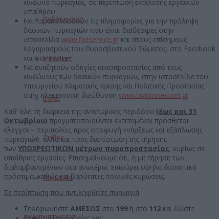
κίνδυνο πυρκαγιάς, σε περίπτωση εκτέλεσης εργασιών
υπαίθρου
Ποδόσφαιρο
Να παρακολουθούν τις πληροφορίες για την πρόληψη
δασικών πυρκαγιών που είναι διαθέσιμες στην
ιστοσελίδα
www.fireservice.gr
και στους επίσημους
λογαριασμούς του Πυροσβεστικού Σώματος, στο Facebook
και στο Twitter
Μπάσκετ
Να αναζητούν οδηγίες αυτοπροστασίας από τους
κινδύνους των δασικών πυρκαγιών, στην ιστοσελίδα του
Υπουργείου Κλιματικής Κρίσης και Πολιτικής Προστασίας
στην ηλεκτρονική διεύθυνση
www.civilprotection.gr
Βόλεϊ
Καθ’ όλη τη διάρκεια της αντιπυρικής περιόδου
(έως και 31
Οκτωβρίου)
πραγματοποιούνται εκτεταμένοι πρόσθετοι
έλεγχοι – περιπολίες προς αποφυγή ενάρξεως και εξάπλωσης
Στίβος
πυρκαγιών, αλλά και προς διαπίστωση της τήρησης
των
ΥΠΟΧΡΕΩΤΙΚΩΝ μέτρων πυροπροστασίας
, κυρίως σε
υπαίθριες εργασίες. Επισημαίνουμε ότι, η μη τήρηση των
διαλαμβανομένων στα ανωτέρω, επισύρει υψηλά διοικητικά
πρόστιμα, καθώς και βαρύτατες ποινικές κυρώσεις.
Πυγμαχία
Σε περίπτωση που αντιληφθείτε πυρκαγιά
:
Τηλεφωνήστε
ΑΜΕΣΩΣ
στο
199
ή στο
112
και δώστε
ΣΥΝΕΝΤΕΥΞΕΙΣ
σαφείς πληροφορίες για: