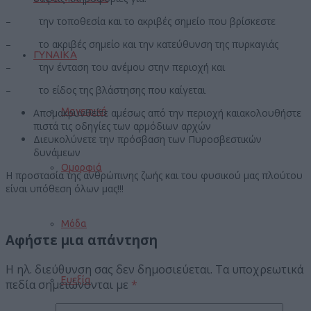
– την τοποθεσία και το ακριβές σημείο που βρίσκεστε
– το ακριβές σημείο και την κατεύθυνση της πυρκαγιάς
ΓΥΝΑΙΚΑ
– την ένταση του ανέμου στην περιοχή και
– το είδος της βλάστησης που καίγεται
Μαγειρική
Απομακρυνθείτε αμέσως από την περιοχή καιακολουθήστε
πιστά τις οδηγίες των αρμόδιων αρχών
Διευκολύνετε την πρόσβαση των Πυροσβεστικών
δυνάμεων
Ομορφιά
Η προστασία της ανθρώπινης ζωής και του φυσικού μας πλούτου
είναι υπόθεση όλων μας!!!
Μόδα
Αφήστε μια απάντηση
Η ηλ. διεύθυνση σας δεν δημοσιεύεται.
Τα υποχρεωτικά
Ευεξία
πεδία σημειώνονται με
*