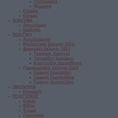
Πτολεμαΐδα
Φλώρινα
Ελλάδα
Κόσμος
ΚΟΙΝΩΝΙΑ
Αστυνομικά
Εκκλησία
ΠΟΛΙΤΙΚΗ
Αυτοδιοίκηση
Βουλευτικές Εκλογές 2023
Δημοτικές Εκλογές 2023
Τριγώνης Χρήστος
Ταταρίδης Κυριάκος
Κουπτσίδης Δημοσθένης
Περιφερειακές Εκλογές 2023
Γιώργος Κασαπίδης
Γεωργία Ζεμπιλιάδου
Γιώργος Αμανατίδης
ΟΙΚΟΝΟΜΙΑ
Επιχειρείν
ΠΟΛΙΤΙΣΜΟΣ
Events
Βιβλίο
Σινεμά
Πανηγύρια