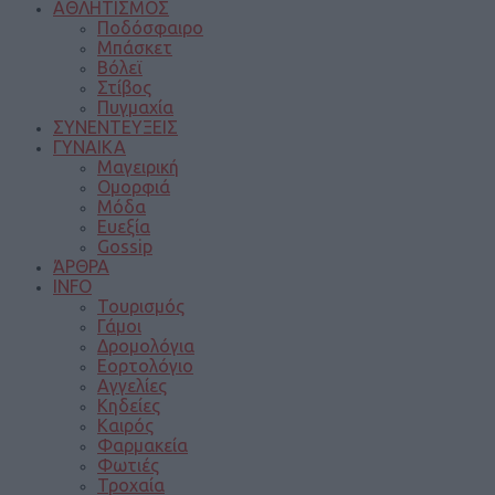
ΑΘΛΗΤΙΣΜΟΣ
Ποδόσφαιρο
Μπάσκετ
Βόλεϊ
Στίβος
Πυγμαχία
ΣΥΝΕΝΤΕΥΞΕΙΣ
ΓΥΝΑΙΚΑ
Μαγειρική
Ομορφιά
Μόδα
Ευεξία
Gossip
ΆΡΘΡΑ
INFO
Τουρισμός
Γάμοι
Δρομολόγια
Εορτολόγιο
Αγγελίες
Κηδείες
Καιρός
Φαρμακεία
Φωτιές
Τροχαία