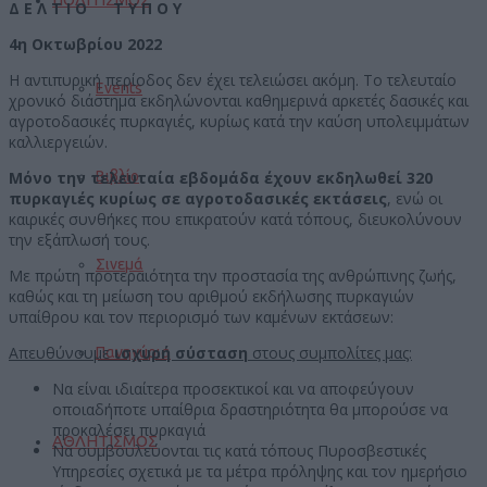
Δ Ε Λ Τ Ι Ο Τ Υ Π Ο Υ
4η Οκτωβρίου 2022
Η αντιπυρική περίοδος δεν έχει τελειώσει ακόμη. Το τελευταίο
Events
χρονικό διάστημα εκδηλώνονται καθημερινά αρκετές δασικές και
αγροτοδασικές πυρκαγιές, κυρίως κατά την καύση υπολειμμάτων
καλλιεργειών.
Βιβλίο
Μόνο την τελευταία εβδομάδα έχουν εκδηλωθεί 320
πυρκαγιές
κυρίως σε αγροτοδασικές εκτάσεις
, ενώ οι
καιρικές συνθήκες που επικρατούν κατά τόπους, διευκολύνουν
την εξάπλωσή τους.
Σινεμά
Με πρώτη προτεραιότητα την προστασία της ανθρώπινης ζωής,
καθώς και τη μείωση του αριθμού εκδήλωσης πυρκαγιών
υπαίθρου και τον περιορισμό των καμένων εκτάσεων:
Απευθύνουμε
ισχυρή σύσταση
στους συμπολίτες μας:
Πανηγύρια
Να είναι ιδιαίτερα προσεκτικοί και να αποφεύγουν
οποιαδήποτε υπαίθρια δραστηριότητα θα μπορούσε να
προκαλέσει πυρκαγιά
ΑΘΛΗΤΙΣΜΟΣ
Να συμβουλεύονται τις κατά τόπους Πυροσβεστικές
Υπηρεσίες σχετικά με τα μέτρα πρόληψης και τον ημερήσιο