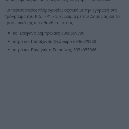
Για περισσότερες πληροφορίες σχετικά με την εγγραφή στο
πρόγραμμα του Κ.Δ.-Η.Φ. και γνωριμία με την Δομή μας και το
προσωπικό της απευθυνθείτε στους:
κο. Στέφανο Λαμπρακάκη 6986659789
ιατρό κο. Παπαξάνθη Θεόδωρο 6946329960
ιατρό κο. Παναγιώτη Τσιαούση, 6974055866