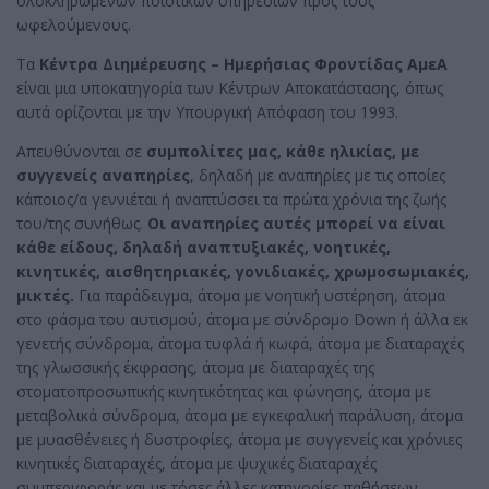
ολοκληρωμένων ποιοτικών υπηρεσιών προς τους
ωφελούμενους.
Τα
Κέντρα Διημέρευσης – Ημερήσιας Φροντίδας ΑμεΑ
είναι μια υποκατηγορία των Κέντρων Αποκατάστασης, όπως
αυτά ορίζονται με την Υπουργική Απόφαση του 1993.
Απευθύνονται σε
συμπολίτες μας, κάθε ηλικίας, με
συγγενείς αναπηρίες
, δηλαδή με αναπηρίες με τις οποίες
κάποιος/α γεννιέται ή αναπτύσσει τα πρώτα χρόνια της ζωής
του/της συνήθως.
Οι αναπηρίες αυτές μπορεί να είναι
κάθε είδους, δηλαδή αναπτυξιακές, νοητικές,
κινητικές, αισθητηριακές, γονιδιακές, χρωμοσωμιακές,
μικτές.
Για παράδειγμα, άτομα με νοητική υστέρηση, άτομα
στο φάσμα του αυτισμού, άτομα με σύνδρομο Down ή άλλα εκ
γενετής σύνδρομα, άτομα τυφλά ή κωφά, άτομα με διαταραχές
της γλωσσικής έκφρασης, άτομα με διαταραχές της
στοματοπροσωπικής κινητικότητας και φώνησης, άτομα με
μεταβολικά σύνδρομα, άτομα με εγκεφαλική παράλυση, άτομα
με μυασθένειες ή δυστροφίες, άτομα με συγγενείς και χρόνιες
κινητικές διαταραχές, άτομα με ψυχικές διαταραχές
συμπεριφοράς και με τόσες άλλες κατηγορίες παθήσεων.