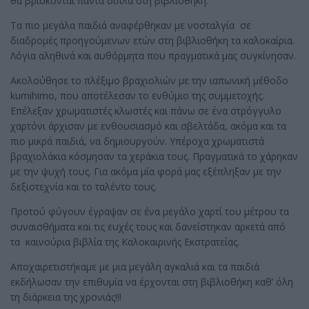
θα βρίσκονται πάντα δίπλα στη βιβλιοθήκη.
Τα πιο μεγάλα παιδιά αναφέρθηκαν με νοσταλγία σε
διαδρομές προηγούμενων ετών στη βιβλιοθήκη τα καλοκαίρια.
Λόγια αληθινά και αυθόρμητα που πραγματικά μας συγκίνησαν.
Ακολούθησε το πλέξιμο βραχιολιών με την ιαπωνική μέθοδο
kumihimo, που αποτέλεσαν το ενθύμιο της συμμετοχής.
Επέλεξαν χρωματιστές κλωστές και πάνω σε ένα στρόγγυλο
χαρτόνι άρχισαν με ενθουσιασμό και σβελτάδα, ακόμα και τα
πιο μικρά παιδιά, να δημιουργούν. Υπέροχα χρωματιστά
βραχιολάκια κόσμησαν τα χεράκια τους. Πραγματικά το χάρηκαν
με την ψυχή τους. Για ακόμα μία φορά μας εξέπληξαν με την
δεξιοτεχνία και το ταλέντο τους.
Προτού φύγουν έγραψαν σε ένα μεγάλο χαρτί του μέτρου τα
συναισθήματα και τις ευχές τους και δανείστηκαν αρκετά από
τα καινούρια βιβλία της Καλοκαιρινής Εκστρατείας.
Αποχαιρετιστήκαμε με μια μεγάλη αγκαλιά και τα παιδιά
εκδήλωσαν την επιθυμία να έρχονται στη βιβλιοθήκη καθ’ όλη
τη διάρκεια της χρονιάς!!!