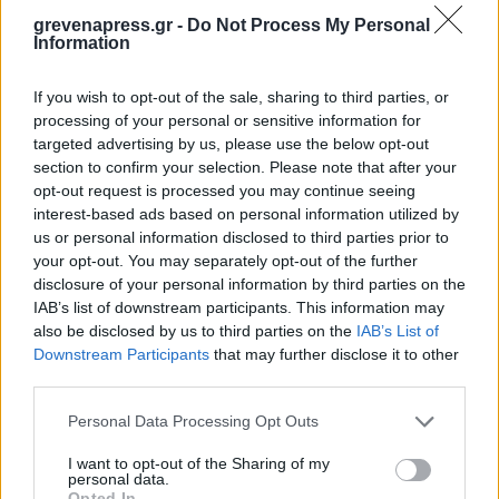
Ιστότοπος
grevenapress.gr -
Do Not Process My Personal
Information
If you wish to opt-out of the sale, sharing to third parties, or
processing of your personal or sensitive information for
Αποθήκευσε το όνομά μου, email, και τον ιστότοπο
targeted advertising by us, please use the below opt-out
μου σε αυτόν τον πλοηγό για την επόμενη φορά που
section to confirm your selection. Please note that after your
θα σχολιάσω.
opt-out request is processed you may continue seeing
interest-based ads based on personal information utilized by
us or personal information disclosed to third parties prior to
your opt-out. You may separately opt-out of the further
disclosure of your personal information by third parties on the
IAB’s list of downstream participants. This information may
also be disclosed by us to third parties on the
IAB’s List of
Downstream Participants
that may further disclose it to other
third parties.
Personal Data Processing Opt Outs
I want to opt-out of the Sharing of my
personal data.
Opted In