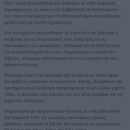
ζήλο. Αυτά περιηγήθηκαν και στάθηκαν σε κάθε διαδρομή
παρατηρώντας τις εικόνες και διαβάζοντας τα αποσπάσματα
που ήταν η αφόρμηση για το κάθε εργαστήριο και συζήτησαν
μεταξύ τους με πολλή ευχαρίστηση.
Στη συνέχεια συγκεντρώθηκαν σε ένα κύκλο και ξεκίνησε η
κουβέντα για τις αναγνωστικές τους διαδρομές και τις
καλοκαιρινές τους αναμνήσεις. Μιλήσαμε για τα Ψηλά βουνά,
για τα συναισθήματα που τους δημιούργησε η ιστορία του
βιβλίου, ανέφεραν αποσπάσματα που τους άρεσαν και τους
έκαναν εντύπωση.
Ανέφεραν δικές τους εμπειρίες στη φύση και με ποιον ήρωα
του βιβλίου μπόρεσαν να ταυτιστούν. Επίσης, θυμήθηκαν την
αγαπημένη τους διαδρομή περιγράφοντας σε μία κόλλα χαρτί τι
είδαν, τι άκουσαν, πως ένιωσαν και στο τέλος έγραψαν και την
ευχή που επιθυμούν.
Εκφράστηκαν με όμορφα λόγια λέγοντας ότι στη βιβλιοθήκη
δεν βαριέσαι ποτέ, ότι γνωρίζεις καινούριους φίλους,
μαθαίνεις να αγαπάς τα βιβλία, ότι ακόμα και αν μεγαλώσουν