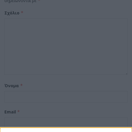
σημειώνονται με
*
Σχόλιο
*
Όνομα
*
Email
*