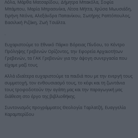
Λόλα, Μάρθα Ματσαρίδου, Δήμητρα Μπακόλα, Σοφία
Μπάμπου, Μαρία Μπρασινίκα, Λίτσα Μήττα, Χρύσα Μωυσιάδη,
Ειρήνη Ντόνα, Αλεξάνδρα Παπανίκου, Σωτήρης Ραπτόπουλος,
Βασιλική Ριζάκη, Ζωή Τσιάλτα.
.
Ευχαριστούμε το Εθνικό Πάρκο Βόρειας Πίνδου, το Κέντρο
Πρόληψης Γρεβενών Ορίζοντες, την Εφορεία Αρχαιοτήτων
Γρεβενών, τα ΓΑΚ Γρεβενών για την άψογη συνεργασία που
είχαμε μαζί τους.
Αλλά ιδιαίτερα ευχαριστούμε τα παιδιά που με την ενεργή τους
συμμετοχή, τον ενθουσιασμό τους, το κέφι και τη ζωντάνια
τους τροφοδοτούν την αγάπη μας και την παραγωγική μας
διάθεση στο έργο της βιβλιοθήκης.
Συντονισμός προγράμματος Θεολογία Ταρλατζή, Ευαγγελία
Καραμπερίδου