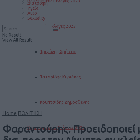
Βουλευτικές Εκλογές 2023
Διατροφή
Υγεία
Auto
Sexuality
Δημοτικές Εκλογές 2023
No Result
View All Result
Τριγώνης Χρήστος
Ταταρίδης Κυριάκος
Κουπτσίδης Δημοσθένης
Home
ΠΟΛΙΤΙΚΗ
Φαραντούρης: Προειδοποιεί 
Περιφερειακές Εκλογές 2023