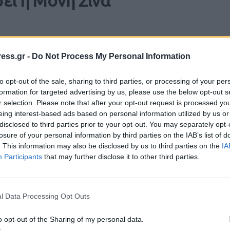
σει η Μονή Σινά
ess.gr -
Do Not Process My Personal Information
ter
to opt-out of the sale, sharing to third parties, or processing of your per
ση αναθεώρηση του ευρωπαϊκού πακ
formation for targeted advertising by us, please use the below opt-out s
r selection. Please note that after your opt-out request is processed y
eing interest-based ads based on personal information utilized by us or
disclosed to third parties prior to your opt-out. You may separately opt-
 αναπτυξιακή βοήθεια προς την Αίγυπτο απευθύνει ο ευρω
losure of your personal information by third parties on the IAB’s list of
ς Φαραντούρης.
. This information may also be disclosed by us to third parties on the
IA
 ενημέρωσης κάνει λόγο για «ανησυχητικά νέα από την Αί
Participants
that may further disclose it to other third parties.
 την οποία ανοίγει ο δρόμος για τη διάλυση του ελληνορθ
l Data Processing Opt Outs
 αιώνες, προκαλεί αποτροπιασμό. Εάν η απόφαση αυτή εφαρ
οι μοναχοί θα διωχθούν».
o opt-out of the Sharing of my personal data.