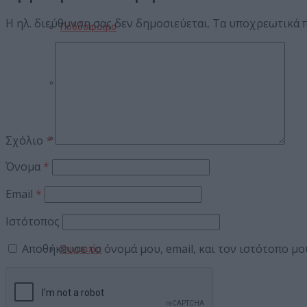
Η ηλ. διεύθυνση σας δεν δημοσιεύεται.
Τα υποχρεωτικά 
Ποδόσφαιρο
Μπάσκετ
Βόλεϊ
Σχόλιο
*
Όνομα
*
Email
*
Στίβος
Ιστότοπος
Αποθήκευσε το όνομά μου, email, και τον ιστότοπο μ
Πυγμαχία
ΣΥΝΕΝΤΕΥΞΕΙΣ