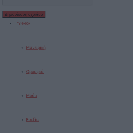
ΓΥΝΑΙΚΑ
Μαγειρική
Ομορφιά
Μόδα
Ευεξία