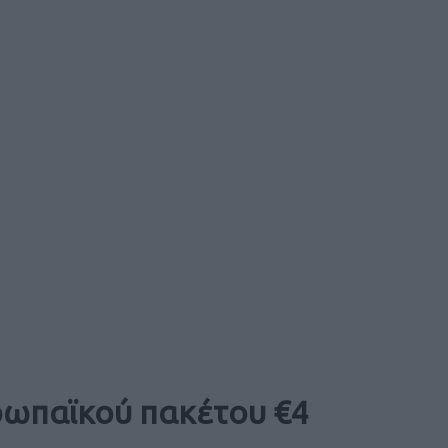
ρωπαϊκού πακέτου €4