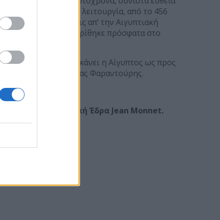
στην Αίγυπτο και ταυτόχρονα, συνιστά ευθεία
αστήρι σε αδιάλειπτη λειτουργία, από το 456
γισμών ζητώ εξηγήσεις απ’ την Αιγυπτιακή
την Αίγυπτο, που εγκρίθηκε πρόσφατα στο
 η πρόοδος που έχει κάνει η Αίγυπτος ως προς
», καταλήγει ο Νικόλας Φαραντούρης.
Πειραιώς, Ευρωπαϊκή Έδρα Jean Monnet.