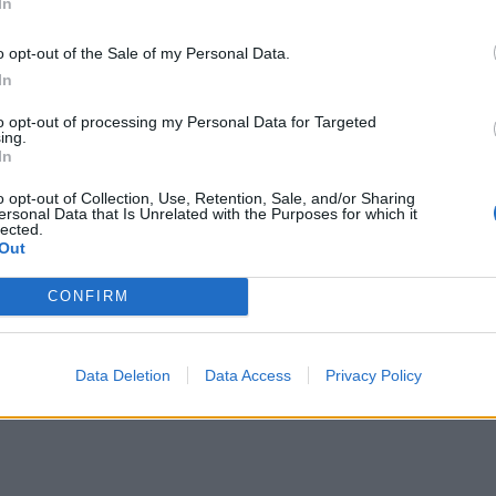
η παραβίαση των θρησκευτικών και ατομικών δικαιωμάτων 
In
νημεία της ανθρωπότητας. Πρόκειται για το παλαιότερο μον
ό. Με την ιδιότητά μου ως μέλους της Επιτροπής Προϋπολο
o opt-out of the Sale of my Personal Data.
ύλιο ζήτημα αναθεώρησης του πακέτου 4 δις ευρώ προς 
In
ν η απόφαση δεν ακυρωθεί.
to opt-out of processing my Personal Data for Targeted
ing.
νεννόησης, για την εκταμίευση των δόσεων θα εξετάζεται
In
ς δικαίου και της εγγύησης των ανθρωπίνων δικαιωμάτων
o opt-out of Collection, Use, Retention, Sale, and/or Sharing
ersonal Data that Is Unrelated with the Purposes for which it
lected.
 Left, Καθηγητής Ευρωπαϊκού Δικαίου Πανεπιστημίου 
Out
press tv
CONFIRM
Data Deletion
Data Access
Privacy Policy
ιο Παρασκευή 30/05/2025