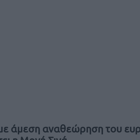
με άμεση αναθεώρηση του ευ