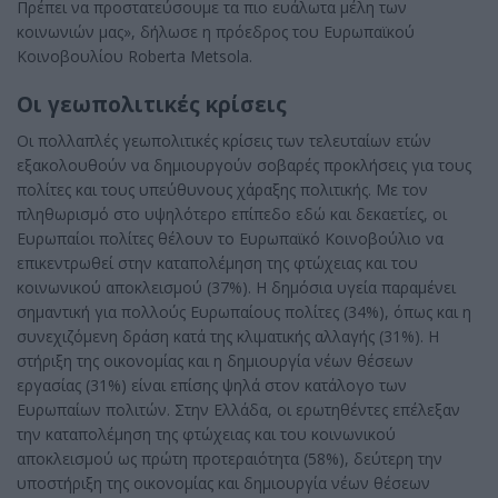
Πρέπει να προστατεύσουμε τα πιο ευάλωτα μέλη των
κοινωνιών μας», δήλωσε η πρόεδρος του Ευρωπαϊκού
Κοινοβουλίου Roberta Metsola.
Οι γεωπολιτικές κρίσεις
Οι πολλαπλές γεωπολιτικές κρίσεις των τελευταίων ετών
εξακολουθούν να δημιουργούν σοβαρές προκλήσεις για τους
πολίτες και τους υπεύθυνους χάραξης πολιτικής. Με τον
πληθωρισμό στο υψηλότερο επίπεδο εδώ και δεκαετίες, οι
Ευρωπαίοι πολίτες θέλουν το Ευρωπαϊκό Κοινοβούλιο να
επικεντρωθεί στην καταπολέμηση της φτώχειας και του
κοινωνικού αποκλεισμού (37%). Η δημόσια υγεία παραμένει
σημαντική για πολλούς Ευρωπαίους πολίτες (34%), όπως και η
συνεχιζόμενη δράση κατά της κλιματικής αλλαγής (31%). Η
στήριξη της οικονομίας και η δημιουργία νέων θέσεων
εργασίας (31%) είναι επίσης ψηλά στον κατάλογο των
Ευρωπαίων πολιτών. Στην Ελλάδα, οι ερωτηθέντες επέλεξαν
την καταπολέμηση της φτώχειας και του κοινωνικού
αποκλεισμού ως πρώτη προτεραιότητα (58%), δεύτερη την
υποστήριξη της οικονομίας και δημιουργία νέων θέσεων