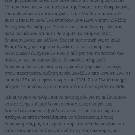
έχει ήδη μειωθεί λόγω των συνεπειών της πανδημίας COVID-
19, των συνεπειών του πολέμου της Ρωσίας στην Ουκρανία και
του αυξανόμενου κόστους ζωής. Στην Ελλάδα το ποσοστό
αυτό φτάνει το 66%. Ένα επιπλέον 39% (29% για την Ελλάδα)
δεν έχουν δει ακόμη το βιοτικό τους επίπεδο να μειώνεται,
αλλά αναμένουν ότι αυτό θα συμβεί το επόμενο έτος,
δημιουργώντας μια μάλλον ζοφερή προοπτική για το 2023.
Ένας άλλος χαρακτηριστικός δείκτης των αυξανόμενων
οικονομικών δυσχερειών είναι η αύξηση του ποσοστού των
πολιτών που αντιμετωπίζουν δυσκολίες πληρωμής
λογαριασμών «τις περισσότερες φορές» ή «μερικές φορές»,
όπου παρατηρείται αύξηση εννέα μονάδων από 30% σε 39% σε
επίπεδο ΕΕ από το φθινόπωρο του 2021. Στην Ελλάδα υπήρξε
αύξηση 14 μονάδων, με το ποσοστό αυτό να αγγίζει το 86%.
«Είναι λογικό οι άνθρωποι να ανησυχούν για το αυξανόμενο
κόστος ζωής, καθώς όλο και περισσότερες οικογένειες
δυσκολεύονται να τα βγάλουν πέρα. Τώρα είναι η ώρα να
πετύχουμε απτά αποτελέσματα, να τιθασεύσουμε τους
λογαριασμούς μας, να περιορίσουμε τον πληθωρισμό και να
καταφέρουμε να πετύχουμε ανάπτυξη στις οικονομίες μας.