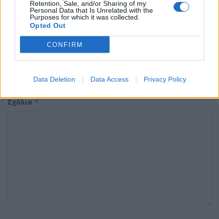
Retention, Sale, and/or Sharing of my
Tags:
ΚΟΣΤΟΣ ΖΩΗΣ
Personal Data that Is Unrelated with the
Purposes for which it was collected.
Opted Out
CONFIRM
Αφήστε μια απάντηση
Η ηλ. διεύθυνση σας δεν δημοσιεύεται.
Τα υποχρεωτικά πεδία
Data Deletion
Data Access
Privacy Policy
σημειώνονται με
*
Σχόλιο
*