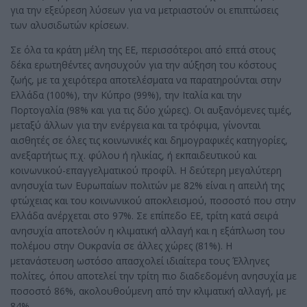
για την εξεύρεση λύσεων για να μετριαστούν οι επιπτώσεις
των αλυσιδωτών κρίσεων.
Σε όλα τα κράτη μέλη της ΕΕ, περισσότεροι από επτά στους
δέκα ερωτηθέντες ανησυχούν για την αύξηση του κόστους
ζωής, με τα χειρότερα αποτελέσματα να παρατηρούνται στην
Ελλάδα (100%), την Κύπρο (99%), την Ιταλία και την
Πορτογαλία (98% και για τις δύο χώρες). Οι αυξανόμενες τιμές,
μεταξύ άλλων για την ενέργεια και τα τρόφιμα, γίνονται
αισθητές σε όλες τις κοινωνικές και δημογραφικές κατηγορίες,
ανεξαρτήτως π.χ. φύλου ή ηλικίας, ή εκπαιδευτικού και
κοινωνικού-επαγγελματικού προφίλ. Η δεύτερη μεγαλύτερη
ανησυχία των Ευρωπαίων πολιτών με 82% είναι η απειλή της
φτώχειας και του κοινωνικού αποκλεισμού, ποσοστό που στην
Ελλάδα ανέρχεται στο 97%. Σε επίπεδο ΕΕ, τρίτη κατά σειρά
ανησυχία αποτελούν η κλιματική αλλαγή και η εξάπλωση του
πολέμου στην Ουκρανία σε άλλες χώρες (81%). Η
μετανάστευση ωστόσο απασχολεί ιδιαίτερα τους Έλληνες
πολίτες, όπου αποτελεί την τρίτη πιο διαδεδομένη ανησυχία με
ποσοστό 86%, ακολουθούμενη από την κλιματική αλλαγή, με
84%.