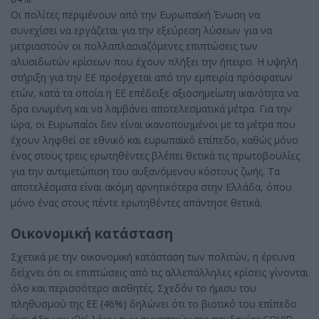
Οι πολίτες περιμένουν από την Ευρωπαϊκή Ένωση να
συνεχίσει να εργάζεται για την εξεύρεση λύσεων για να
μετριαστούν οι πολλαπλασιαζόμενες επιπτώσεις των
αλυσιδωτών κρίσεων που έχουν πλήξει την ήπειρο. Η υψηλή
στήριξη για την ΕΕ προέρχεται από την εμπειρία πρόσφατων
ετών, κατά τα οποία η ΕΕ επέδειξε αξιοσημείωτη ικανότητα να
δρα ενωμένη και να λαμβάνει αποτελεσματικά μέτρα. Για την
ώρα, οι Ευρωπαίοι δεν είναι ικανοποιημένοι με τα μέτρα που
έχουν ληφθεί σε εθνικό και ευρωπαϊκό επίπεδο, καθώς μόνο
ένας στους τρεις ερωτηθέντες βλέπει θετικά τις πρωτοβουλίες
για την αντιμετώπιση του αυξανόμενου κόστους ζωής. Τα
αποτελέσματα είναι ακόμη αρνητικότερα στην Ελλάδα, όπου
μόνο ένας στους πέντε ερωτηθέντες απάντησε θετικά.
Οικονομική κατάσταση
Σχετικά με την οικονομική κατάσταση των πολιτών, η έρευνα
δείχνει ότι οι επιπτώσεις από τις αλλεπάλληλες κρίσεις γίνονται
όλο και περισσότερο αισθητές. Σχεδόν το ήμισυ του
πληθυσμού της ΕΕ (46%) δηλώνει ότι το βιοτικό του επίπεδο