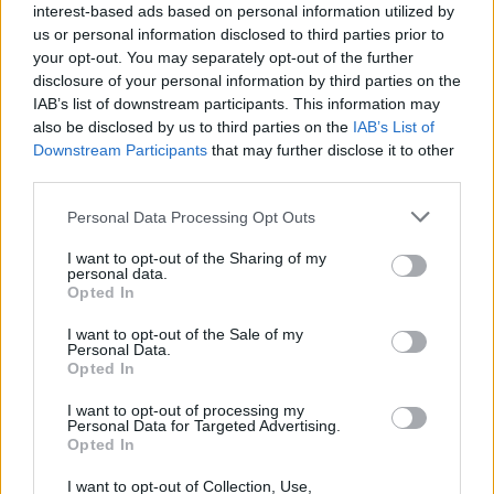
σε αυτήν, μια αύξηση έξι μονάδων από το φθινόπωρο του
interest-based ads based on personal information utilized by
2021. Το ποσοστό είναι υψηλότερο στην Ελλάδα, όπου φτάνει
us or personal information disclosed to third parties prior to
το 46%. Επιπλέον, οι Ευρωπαίοι πιστεύουν επίσης ότι η ΕΕ
your opt-out. You may separately opt-out of the further
διευκολύνει την καλύτερη συνεργασία μεταξύ των κρατών
disclosure of your personal information by third parties on the
μελών (35%) και συμβάλλει στην οικονομική ανάπτυξη (30%).
IAB’s list of downstream participants. This information may
also be disclosed by us to third parties on the
IAB’s List of
Σχεδόν ενάμιση χρόνο πριν από τις Ευρωπαϊκές Εκλογές του
Downstream Participants
that may further disclose it to other
2024, ένας στους δύο Ευρωπαίους πολίτες δηλώνουν ότι
third parties.
ενδιαφέρονται για τη διαδικασία (54%), στα ίδια επίπεδα με το
αντίστοιχο διάστημα πριν από τις Ευρωπαϊκές Εκλογές του
Personal Data Processing Opt Outs
2019 (53% τον Οκτώβριο του 2017). Στην Ελλάδα ενδιαφέρον
I want to opt-out of the Sharing of my
δηλώνουν το 56% των πολιτών, ποσοστό αισθητά αυξημένο,
personal data.
κατά 14 μονάδες. Στο ερώτημα αν θα ψήφιζαν, εφόσον οι
Opted In
εκλογές αυτές ήταν προγραμματισμένες για την επόμενη
I want to opt-out of the Sale of my
εβδομάδα, οι Έλληνες απαντούν θετικά, με ένα από τα
Personal Data.
υψηλότερα ποσοστά μεταξύ των 27 (75%), ενισχυμένο κατά έξι
Opted In
μονάδες σε σχέση με το εαρινό Ευρωβαρόμετρο του ΕΚ το
2022. Ο μέσος όρος των Ευρωπαίων ερωτηθέντων απαντά
I want to opt-out of processing my
Personal Data for Targeted Advertising.
θετικά σε ποσοστό 67%.
Opted In
Πηγή:
www.moneyreview.gr
I want to opt-out of Collection, Use,