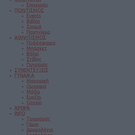
Επιχειρείν
ΠΟΛΙΤΙΣΜΟΣ
Events
Βιβλίο
Σινεμά
Πανηγύρια
ΑΘΛΗΤΙΣΜΟΣ
Ποδόσφαιρο
Μπάσκετ
Βόλεϊ
Στίβος
Πυγμαχία
ΣΥΝΕΝΤΕΥΞΕΙΣ
ΓΥΝΑΙΚΑ
Μαγειρική
Ομορφιά
Μόδα
Ευεξία
Gossip
ΆΡΘΡΑ
INFO
Τουρισμός
Γάμοι
Δρομολόγια
Εορτολόγιο