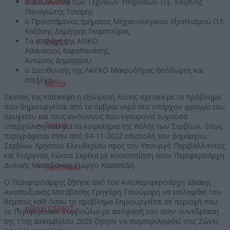
ο Διευθυντής των Τεχνικών Υπηρεσιών Π.Ε. Κοζάνης
Παναγιώτης Τσιάμης
ο Προϊστάμενος τμήματος Μηχανολογικού εξοπλισμού Π.Ε.
Κοζάνης Δημήτρης Γκαμπούρας
Τα στελέχη της ΑΝΚΟ:
Events
Αθανάσιος Καραθανάσης,
Αντώνης Δημητρίου
ο Διευθυντής της ΛΑΡΚΟ Μακρυδήμας Θεόδωρος και
στελέχη.
Βιβλίο
Σκοπός της επίσκεψη η εξεύρεση λύσης σχετικά με το πρόβλημα
που δημιουργείται από τα όμβρια νερά στο υπάρχον φράγμα του
ορυχείου και τους κινδύνους που εγκυμονεί τυχούσα
Σινεμά
υπερχείλιση του για τα κοιμητήρια της πόλης των Σερβίων, όπως
περιγράφεται στην από 04-11-2022 επιστολή του Δημάρχου
Σερβίων Χρήστου Ελευθερίου προς τον Υπουργό Περιβάλλοντος
και Ενέργειας Κώστα Σκρέκα με κοινοποίηση στον Περιφερειάρχη
Δυτικής Μακεδονίας Γιώργο Κασαπίδη.
Πανηγύρια
Ο Περιφερειάρχης ζήτησε από τον Αντιπεριφερειάρχη Δίκαιης
Αναπτυξιακής Μετάβασης Γρηγόρη Τσιούμαρη να επιληφθεί του
θέματος καθ’ όσον το πρόβλημα δημιουργείται σε περιοχή που
ΑΘΛΗΤΙΣΜΟΣ
το Περιφερειακό Συμβούλιο με απόφασή του στην συνεδρίαση
της 11ης Δεκεμβρίου 2020 ζήτησε να συμπεριληφθεί στις Ζώνες