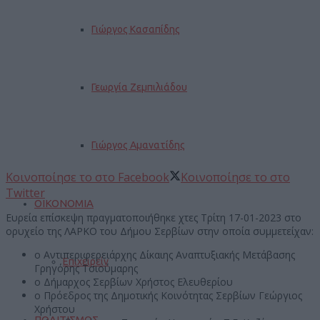
Γιώργος Κασαπίδης
Γεωργία Ζεμπιλιάδου
Γιώργος Αμανατίδης
Κοινοποίησε το στο Facebook
Κοινοποίησε το στο
Twitter
ΟΙΚΟΝΟΜΙΑ
Ευρεία επίσκεψη πραγματοποιήθηκε χτες Τρίτη 17-01-2023 στο
ορυχείο της ΛΑΡΚΟ του Δήμου Σερβίων στην οποία συμμετείχαν:
ο Αντιπεριφερειάρχης Δίκαιης Αναπτυξιακής Μετάβασης
Επιχειρείν
Γρηγόρης Τσιούμαρης
ο Δήμαρχος Σερβίων Χρήστος Ελευθερίου
ο Πρόεδρος της Δημοτικής Κοινότητας Σερβίων Γεώργιος
Χρήστου
ΠΟΛΙΤΙΣΜΟΣ