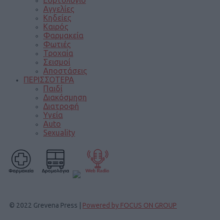
Αγγελίες
Κηδείες
Καιρός
Φαρμακεία
Φωτιές
Τροχαία
Σεισμοί
Αποστάσεις
ΠΕΡΙΣΣΟΤΕΡΑ
Παιδί
Διακόσμηση
Διατροφή
Υγεία
Auto
Sexuality
© 2022 Grevena Press |
Powered by FOCUS ON GROUP