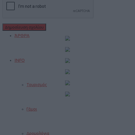
Gossip
ΆΡΘΡΑ
INFO
Τουρισμός
Γάμοι
Δρομολόγια