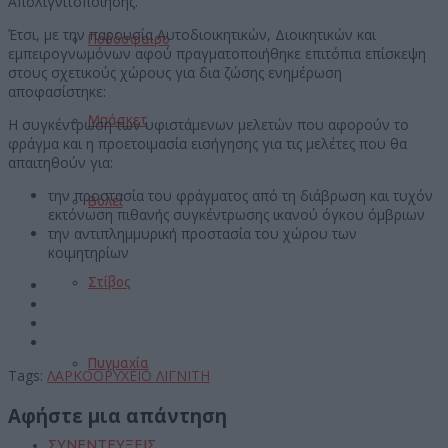
Απολιγνιτοποίησης.
Έτσι, με την παρουσία Αυτοδιοικητικών, Διοικητικών και
Ποδόσφαιρο
εμπειρογνωμόνων αφού πραγματοποιήθηκε επιτόπια επίσκεψη
στους σχετικούς χώρους για δια ζώσης ενημέρωση
αποφασίστηκε:
Μπάσκετ
Η συγκέντρωση των υφιστάμενων μελετών που αφορούν το
φράγμα και η προετοιμασία εισήγησης για τις μελέτες που θα
απαιτηθούν για:
την προστασία του φράγματος από τη διάβρωση και τυχόν
Βόλεϊ
εκτόνωση πιθανής συγκέντρωσης ικανού όγκου όμβριων
την αντιπλημμυρική προστασία του χώρου των
κοιμητηρίων
Στίβος
Πυγμαχία
Tags:
ΛΑΡΚΟ
ΟΡΥΧΕΙΟ ΛΙΓΝΙΤΗ
Αφήστε μια απάντηση
ΣΥΝΕΝΤΕΥΞΕΙΣ