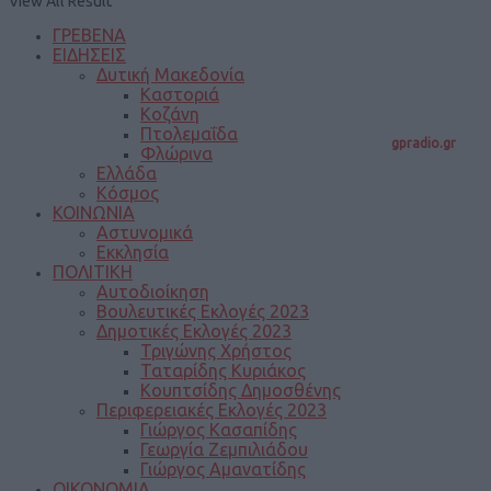
View All Result
ΓΡΕΒΕΝΑ
ΕΙΔΗΣΕΙΣ
Δυτική Μακεδονία
Καστοριά
Κοζάνη
Πτολεμαΐδα
gpradio.gr
Φλώρινα
Ελλάδα
Κόσμος
ΚΟΙΝΩΝΙΑ
Αστυνομικά
Εκκλησία
ΠΟΛΙΤΙΚΗ
Αυτοδιοίκηση
Βουλευτικές Εκλογές 2023
Δημοτικές Εκλογές 2023
Τριγώνης Χρήστος
Ταταρίδης Κυριάκος
Κουπτσίδης Δημοσθένης
Περιφερειακές Εκλογές 2023
Γιώργος Κασαπίδης
Γεωργία Ζεμπιλιάδου
Γιώργος Αμανατίδης
ΟΙΚΟΝΟΜΙΑ