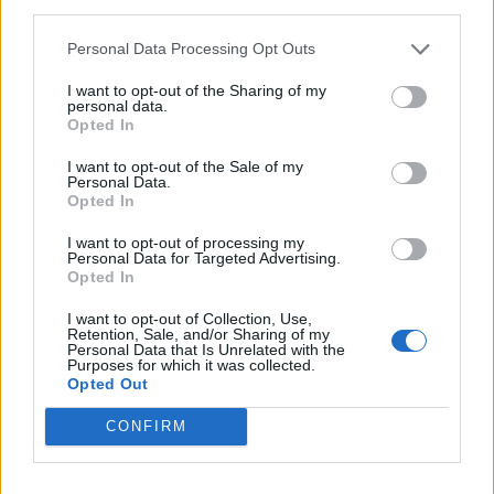
Comments
third parties.
Latest
Φωτιές
Personal Data Processing Opt Outs
I want to opt-out of the Sharing of my
personal data.
Opted In
Τροχαία
Οι ΜΥΛΟΙ ΓΡΕΒΕΝΩΝ ΓΙΑΝΝΑΚΟΠΟΥΛΟΣ Α.Ε.
I want to opt-out of the Sale of my
ανακοινώνουν την τιμή αγοράς στο Μαλακό Σιτάρι
Personal Data.
Opted In
εσοδείας 2026
Σεισμοί
I want to opt-out of processing my
30 Ιουλίου 2026
Personal Data for Targeted Advertising.
Opted In
Αποστάσεις
I want to opt-out of Collection, Use,
Retention, Sale, and/or Sharing of my
Personal Data that Is Unrelated with the
Purposes for which it was collected.
Περιφέρεια Δυτικής Μακεδονίας: Υπογράφηκε η
Opted Out
προγραμματική σύμβαση για την ανακαίνιση του
ΠΕΡΙΣΣΟΤΕΡΑ
κτιρίου της Στέγης Ανηλίκων Κοζάνης
CONFIRM
4 Αυγούστου 2026
Παιδί