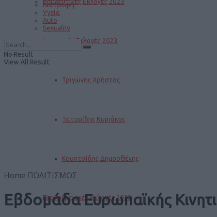
Βουλευτικές Εκλογές 2023
Διατροφή
Υγεία
Auto
Sexuality
Δημοτικές Εκλογές 2023
No Result
View All Result
Τριγώνης Χρήστος
Ταταρίδης Κυριάκος
Κουπτσίδης Δημοσθένης
Home
ΠΟΛΙΤΙΣΜΟΣ
Εβδομάδα Ευρωπαϊκής Κινητι
Περιφερειακές Εκλογές 2023