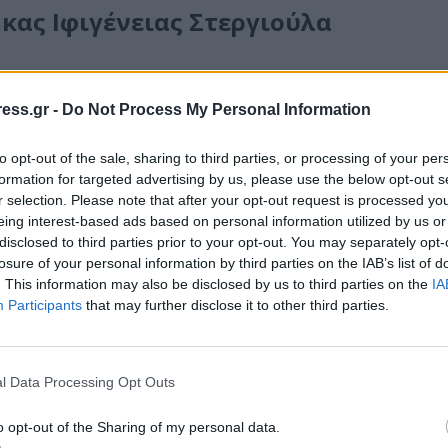
κας Ιφιγένειας Στεργιούλα
ess.gr -
Do Not Process My Personal Information
ter
to opt-out of the sale, sharing to third parties, or processing of your per
αρευρέθηκε στις εκδηλώσεις που πήραν μέρος στο Πάρκο τ
formation for targeted advertising by us, please use the below opt-out s
r selection. Please note that after your opt-out request is processed y
eing interest-based ads based on personal information utilized by us or
disclosed to third parties prior to your opt-out. You may separately opt-
πεδία σημειώνονται με
*
losure of your personal information by third parties on the IAB’s list of
. This information may also be disclosed by us to third parties on the
IA
Participants
that may further disclose it to other third parties.
l Data Processing Opt Outs
o opt-out of the Sharing of my personal data.