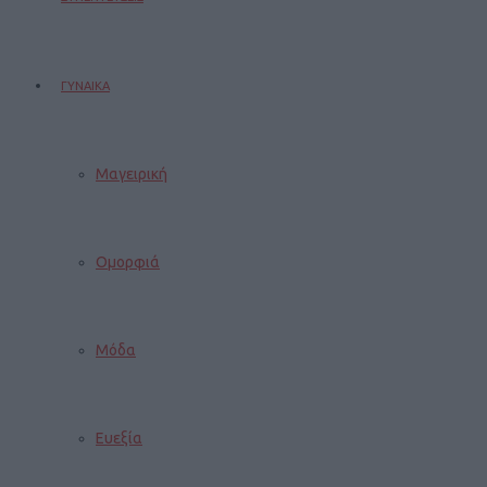
ΓΥΝΑΙΚΑ
Μαγειρική
Ομορφιά
Μόδα
Ευεξία