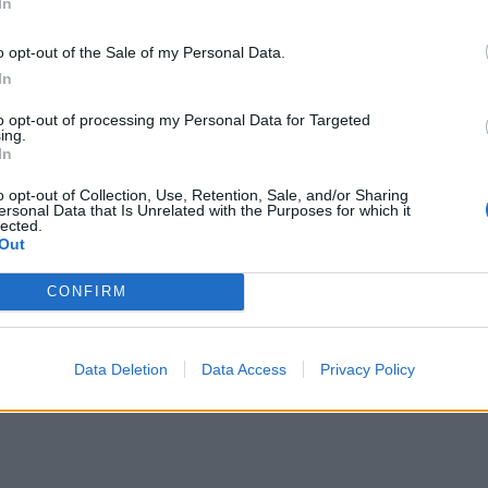
In
o opt-out of the Sale of my Personal Data.
In
to opt-out of processing my Personal Data for Targeted
ing.
ου σε αυτόν τον πλοηγό για την επόμενη φορά που θα σχολ
In
o opt-out of Collection, Use, Retention, Sale, and/or Sharing
ersonal Data that Is Unrelated with the Purposes for which it
lected.
Out
CONFIRM
Data Deletion
Data Access
Privacy Policy