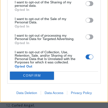
I want to opt-out of the Sharing of my
personal data.
The Seated Ball.
Opted In
Αγκαλιασμένοι. Για τη στάση αυτή του Κάμα Σούτρα απαιτείται
I want to opt-out of the Sale of my
αρκετή δύναμη και ευλυγισία των δύο συντρόφων.
Personal Data.
Opted In
Η γυναίκα χώνεται μέσα στη αγκαλιά του άντρα, ενώ διατηρεί τον
έλεγχο της διείσδυσης σύμφωνα με το ρυθμό της κίνησης, που
I want to opt-out of processing my
δίνεται από τα πόδια της.
Personal Data for Targeted Advertising.
Opted In
I want to opt-out of Collection, Use,
Retention, Sale, and/or Sharing of my
Personal Data that Is Unrelated with the
Purposes for which it was collected.
Opted Out
CONFIRM
Data Deletion
Data Access
Privacy Policy
Curled Angel.