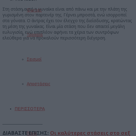
Στη στάση αυτή η γυναίκα είναι από πάνω και με την πλάτη της
Φωτιές
γυρισμένη στον παρτενέρ της. Γέρνει μπροστά, ενώ ισορροπεί
στα γόνατα. Ο άντρας έχει τον έλεγχο της διείσδυσης, κρατώντας
τη μέση της γυναίκας. Είναι μία στάση που δεν απαιτεί μεγάλη
ευλυγισία, ενώ επιπλέον αφήνει τα χέρια των συντρόφων
Τροχαία
ελεύθερα για να προκαλούν περισσότερη διέγερση.
Σεισμοί
Αποστάσεις
ΠΕΡΙΣΣΟΤΕΡΑ
______________________
ΔΙΑΒΑΣΤΕ ΕΠΙΣΗΣ:
Οι καλύτερες στάσεις στο σεξ
Παιδί