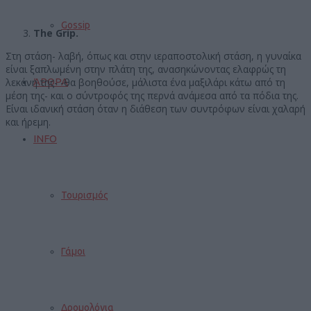
Gossip
The Grip.
Στη στάση- λαβή, όπως και στην ιεραποστολική στάση, η γυναίκα
είναι ξαπλωμένη στην πλάτη της, ανασηκώνοντας ελαφρώς τη
λεκάνη της- -θα βοηθούσε, μάλιστα ένα μαξιλάρι κάτω από τη
ΆΡΘΡΑ
μέση της- και ο σύντροφός της περνά ανάμεσα από τα πόδια της.
Είναι ιδανική στάση όταν η διάθεση των συντρόφων είναι χαλαρή
και ήρεμη.
INFO
Τουρισμός
Γάμοι
Δρομολόγια