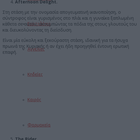
Afternoon Delight.
Στη στάση με την ονομασία απογευματινή ικανοποίηση, ο
σύντροφος είναι γυρισμένος στο πλάι και η γυναίκα ξαπλωμένη
κάθετα σε αυτόν, ακουμπώντας τα πόδια της στους γλουτούς του
Εορτολόγιο
και διευκολύνοντας τη διείσδυση.
Είναι μία εύκολη και ξεκούραστη στάση, ιδανική για τα ήσυχα
πρωινά της Κυριακής ή αν έχει ήδη προηγηθεί έντονη ερωτική
Αγγελίες
επαφή.
Κηδείες
Καιρός
Φαρμακεία
The Rider.