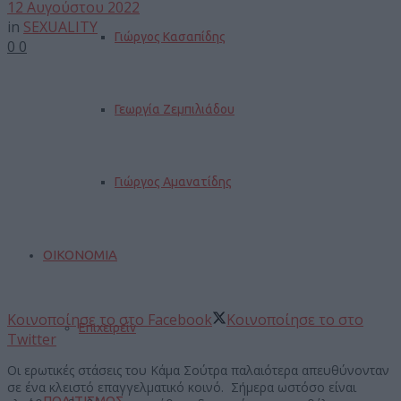
12 Αυγούστου 2022
in
SEXUALITY
Γιώργος Κασαπίδης
0
0
Γεωργία Ζεμπιλιάδου
Γιώργος Αμανατίδης
ΟΙΚΟΝΟΜΙΑ
Κοινοποίησε το στο Facebook
Κοινοποίησε το στο
Επιχειρείν
Twitter
Οι ερωτικές στάσεις του Κάμα Σούτρα παλαιότερα απευθύνονταν
σε ένα κλειστό επαγγελματικό κοινό. Σήμερα ωστόσο είναι
ΠΟΛΙΤΙΣΜΟΣ