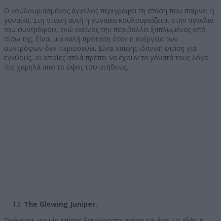
Ο κουλουριασμένος άγγελος περιγράφει τη στάση που παίρνει η
γυναίκα. Στη στάση αυτή η γυναίκα κουλουριάζεται στην αγκαλιά
του συντρόφου, ενώ εκείνος την περιβάλλει ξαπλωμένος από
πίσω της. Είναι μία καλή πρόταση όταν η ενέργεια των
συντρόφων δεν περισσεύει. Είναι επίσης ιδανική στάση για
εγκύους, οι οποίες απλά πρέπει να έχουν τα γόνατά τους λόγο
πιο χαμηλά από το ύψος του στήθους.
The Glowing Juniper.
Πρόκειται για μία επίσης ξεκούραστη στάση και έχει ως εξής: η