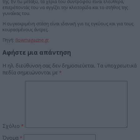
της. Εν τω μεταξύ, τα χέρια του συντρόφου είναι ελεύθερα,
επιτρέποντάς του να αγγίζει την κλειτορίδα και το στήθος της
γυναίκας του.
Η συγκεκριμένη στάση είναι ιδανική για τις εγκύους και για τους
κουρασμένους άντρες.
Πηγή:
flowmagazine.gr
Αφήστε μια απάντηση
Η ηλ. διεύθυνση σας δεν δημοσιεύεται.
Τα υποχρεωτικά
πεδία σημειώνονται με
*
Σχόλιο
*
Όνομα
*