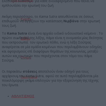
ελεύθερα διαθέσιμο για κάθε ενδιαφερόμενο που θέλει να
εμπλουτίσει την ερωτική του ζωή.
Ακόμη περισσότερο, το Kama Sutra απευθύνεται σε όσους
Events
επιθυμούν να αγγίξουν την κατάσταση
Νιρβάνα
στην ερωτική
τους ζωή.
Το
Kama
Sutra
είναι ένα αρχαίο ινδικό ινδουιστικό κείμενο . Το
πρώτο συνθετικό της λέξης, Κάμα είναι η ονομασία μίας θεότητας
Βιβλίο
που εκπροσωπεί τον ερωτικό πόθο, ενώ η λέξη Σούτρας
αναφέρεται σε μία ομάδα κειμένων που περιλαμβάνουν οδηγίες
και αφορισμούς επί διαφόρων θεμάτων της κοινωνίας, μεταξύ
αυτών και ερωτικών που περιέχονται στον τόμο του Κάμα
Σινεμά
Σούτρα.
Οι παρακάτω
στάσεις
αποτελούν έναν οδηγό για τους
αρχάριους του Kama Sutra, αφού σε αυτό περιλαμβάνεται μία
Πανηγύρια
ποικιλόμορφη γκάμα επιλογών για την εξερεύνηση της τέχνης
του έρωτα.
ΑΘΛΗΤΙΣΜΟΣ