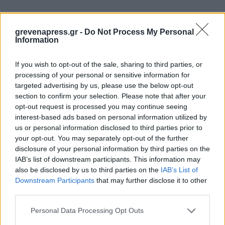
grevenapress.gr -
Do Not Process My Personal
Information
The Tominagi.
If you wish to opt-out of the sale, sharing to third parties, or
O άντρας στη στάση αυτή είναι γονατιστός και η γυναίκα
processing of your personal or sensitive information for
ξαπλωμένη στη πλάτη, ακουμπώντας τα πόδια της στο θώρακά
targeted advertising by us, please use the below opt-out
του. Ο άντρας έχει τον έλεγχο της διείσδυσης, η οποία μπορεί να
section to confirm your selection. Please note that after your
είναι πολύ βαθιά και έντονη.
opt-out request is processed you may continue seeing
interest-based ads based on personal information utilized by
us or personal information disclosed to third parties prior to
your opt-out. You may separately opt-out of the further
disclosure of your personal information by third parties on the
IAB’s list of downstream participants. This information may
also be disclosed by us to third parties on the
IAB’s List of
Downstream Participants
that may further disclose it to other
third parties.
Personal Data Processing Opt Outs