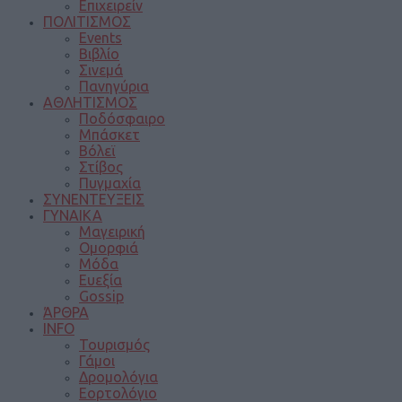
Επιχειρείν
ΠΟΛΙΤΙΣΜΟΣ
Events
Βιβλίο
Σινεμά
Πανηγύρια
ΑΘΛΗΤΙΣΜΟΣ
Ποδόσφαιρο
Μπάσκετ
Βόλεϊ
Στίβος
Πυγμαχία
ΣΥΝΕΝΤΕΥΞΕΙΣ
ΓΥΝΑΙΚΑ
Μαγειρική
Ομορφιά
Μόδα
Ευεξία
Gossip
ΆΡΘΡΑ
INFO
Τουρισμός
Γάμοι
Δρομολόγια
Εορτολόγιο