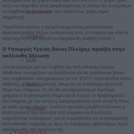
αυτό να επηρεάζει τους ασφαλισμένους οι οποίοι θα συνεχίσουν
να λαμβάνουν το συνολο των προϊόντων χωρίς καμία
Ποδόσφαιρο
συμμετοχή.
Παράλληλα ανοίγει η αγορά καταργώντας μονοπωλιακές
πρακτικές καθώς πλέον εντάσσονται όλες οι εταιρείες και όλα τα
Μπάσκετ
ιατροτεχνολογικά προϊόντα Σακχαρώδη Διαβήτη τύπου Ι.
Ο Υπουργός Υγείας Θάνος Πλεύρης προέβη στην
ακόλουθη δήλωση:
Βόλεϊ
«Τα αναλώσιμα για τον διαβήτη της πολυεθνικής εταιρίας
Medtronic συνεχίζουν να διατίθενται και θα διατίθενται βάσει
των συμβατικών υποχρεώσεων με τον ΕΟΠΥΥ απρόσκοπτα στους
ασθενείς, χώρις συμμετοχή, όπως και τα αντίστοιχα προϊόντα
Στίβος
όλων των εταιριών. Το ότι θα αποζημιώνεται με λιγότερα
χρήματα η συγκεκριμένη εταιρία είναι λογικό να προβληματιζει
την εταιρεία, με την οποία η διαπραγμάτευση είναι ανοικτή όπως
με κάθε ιδιώτη πάροχο. Ωστόσο προκαλεί μεγάλη εντύπωση η
Πυγμαχία
κινητοποίηση που ξεκίνησε από κόμματα και βουλευτές
εκφράζοντας ενδιαφέρον για τα συμφέροντα της συγκεκριμένης
πολυεθνικής εταιρείας ως προς τη διατήρηση υψηλοτερων τιμών
αποζημίωσης στα προϊόντα της.
ΣΥΝΕΝΤΕΥΞΕΙΣ