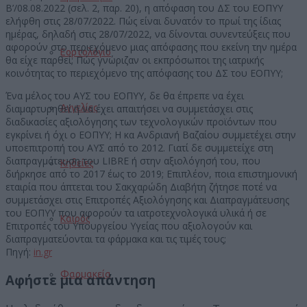
Β’/08.08.2022 (σελ. 2, παρ. 20), η απόφαση του ΔΣ του ΕΟΠΥΥ
ελήφθη στις 28/07/2022. Πώς είναι δυνατόν το πρωί της ίδιας
ημέρας, δηλαδή στις 28/07/2022, να δίνονται συνεντεύξεις που
αφορούν στο περιεχόμενο μιας απόφασης που εκείνη την ημέρα
Εορτολόγιο
θα είχε παρθεί; Πώς γνώριζαν οι εκπρόσωποι της ιατρικής
κοινότητας το περιεχόμενο της απόφασης του ΔΣ του ΕΟΠΥΥ;
Ένα μέλος του ΑΥΣ του ΕΟΠΥΥ, δε θα έπρεπε να έχει
Αγγελίες
διαμαρτυρηθεί ή να έχει απαιτήσει να συμμετάσχει στις
διαδικασίες αξιολόγησης των τεχνολογικών προϊόντων που
εγκρίνει ή όχι ο ΕΟΠΥΥ; Η κα Ανδριανή Βαζαίου συμμετέχει στην
υποεπιτροπή του ΑΥΣ από το 2012. Γιατί δε συμμετείχε στη
διαπραγμάτευση του LIBRE ή στην αξιολόγησή του, που
Κηδείες
διήρκησε από το 2017 έως το 2019; Επιπλέον, ποια επιστημονική
εταιρία που άπτεται του Σακχαρώδη Διαβήτη ζήτησε ποτέ να
συμμετάσχει στις Επιτροπές Αξιολόγησης και Διαπραγμάτευσης
του ΕΟΠΥΥ που αφορούν τα ιατροτεχνολογικά υλικά ή σε
Καιρός
Επιτροπές του Υπουργείου Υγείας που αξιολογούν και
διαπραγματεύονται τα φάρμακα και τις τιμές τους;
Πηγή:
in.gr
Φαρμακεία
Αφήστε μια απάντηση