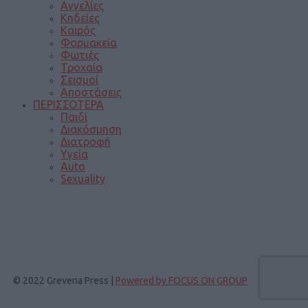
Αγγελίες
Κηδείες
Καιρός
Φαρμακεία
Φωτιές
Τροχαία
Σεισμοί
Αποστάσεις
ΠΕΡΙΣΣΟΤΕΡΑ
Παιδί
Διακόσμηση
Διατροφή
Υγεία
Auto
Sexuality
© 2022 Grevena Press |
Powered by FOCUS ON GROUP