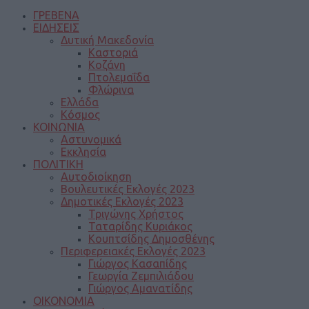
ΓΡΕΒΕΝΑ
ΕΙΔΗΣΕΙΣ
Δυτική Μακεδονία
Καστοριά
Κοζάνη
Πτολεμαΐδα
Φλώρινα
Ελλάδα
Κόσμος
ΚΟΙΝΩΝΙΑ
Αστυνομικά
Εκκλησία
ΠΟΛΙΤΙΚΗ
Αυτοδιοίκηση
Βουλευτικές Εκλογές 2023
Δημοτικές Εκλογές 2023
Τριγώνης Χρήστος
Ταταρίδης Κυριάκος
Κουπτσίδης Δημοσθένης
Περιφερειακές Εκλογές 2023
Γιώργος Κασαπίδης
Γεωργία Ζεμπιλιάδου
Γιώργος Αμανατίδης
ΟΙΚΟΝΟΜΙΑ