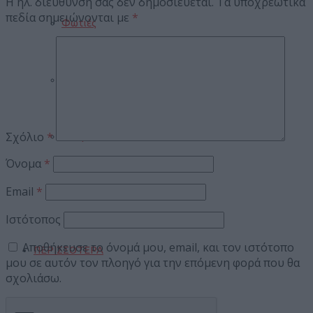
Η ηλ. διεύθυνση σας δεν δημοσιεύεται.
Τα υποχρεωτικά
πεδία σημειώνονται με
*
Φωτιές
Τροχαία
Σχόλιο
*
Σεισμοί
Όνομα
*
Email
*
Αποστάσεις
Ιστότοπος
Αποθήκευσε το όνομά μου, email, και τον ιστότοπο
ΠΕΡΙΣΣΟΤΕΡΑ
μου σε αυτόν τον πλοηγό για την επόμενη φορά που θα
σχολιάσω.
Παιδί