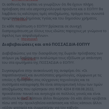
Οι ασθενείς θα πρέπει να γνωρίζουν ότι θα έχουν πλήρη
πρόσβαση στα νέα ιατροτεχνολογικά προϊόντα και ο ΕΟΠΥΥ θα
λαμβάνει τις καλύτερες τιμές αποζημίωσης, πράγμα που συνιστά
προστασία της δημόσιας Υγείας και του δημοσίου χρήματος.
ΓΥΝΑΙΚΑ
Σε κάθε περίπτωση ο ΕΟΠΥΥ βρίσκεται σε συνεχή
διαπραγμάτευση με όλους τους ιδιώτες παροχους με γνώμονα το
όφελος των ασφαλισμένων».
Μαγειρική
Διαβεβαιώσεις και από ΠΟΣΣΑΣΔΙΑ-ΕΟΠΥΥ
Διαβεβαιώσεις για την διασφάλιση της δωρεάν πρόσβασης των
ατόμων με διαβήτη στα αναλώσιμα τους εξέδωσε με απάντηση
Ομορφιά
του στα ερωτήματα της ΠΟΣΣΑΣΔΙΑ ο ΕΟΠΥΥ.
Συγκεκριμένα στην ανακοίνωσή της αναφέρει ότι: «Οι
παραπλανητικές και ανυπόστατες φημολογίες, σύμφωνα με τις
Μόδα
οποίες η πρόσβαση στις σύγχρονες τεχνολογίες και τα
συστήματα καταγραφής θα είναι απαγορευτική λόγω των τιμών
αποζημίωσης που ορίστηκαν στο ΦΕΚ 4204 Β’/08.08.2022,
προκάλεσαν πανικό και ανησυχία σε πολλούς γονείς και είναι
απόλυτα λογικό. Κάποιοι άλλοι θεώρησαν ότι κάτι άλλο κρύβεται
Ευεξία
πίσω από την προκληθείσα κατάσταση και τέλος κάποιοι άλλοι
«είδαν φασαρία και συμμετείχαν για τον καβγά».