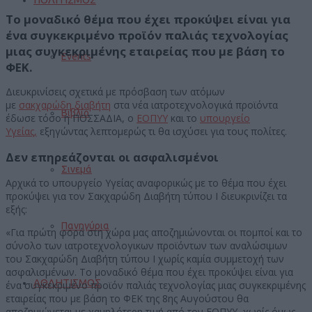
Το μοναδικό θέμα που έχει προκύψει είναι για
ένα συγκεκριμένο προϊόν παλιάς τεχνολογίας
μιας συγκεκριμένης εταιρείας που με βάση το
Events
ΦΕΚ.
Διευκρινίσεις σχετικά με πρόσβαση των ατόμων
με
σακχαρώδη
διαβήτη
στα νέα ιατροτεχνολογικά προϊόντα
Βιβλίο
έδωσε τόσο η ΠΟΣΣΑΔΙΑ, ο
ΕΟΠΥΥ
και το
υπουργείο
Υγείας,
εξηγώντας λεπτομερώς τι θα ισχύσει για τους πολίτες.
Δεν επηρεάζονται οι ασφαλισμένοι
Σινεμά
Αρχικά το υπουργείο Υγείας αναφορικώς με το θέμα που έχει
προκύψει για τον Σακχαρώδη Διαβήτη τύπου Ι διευκρινίζει τα
εξής:
Πανηγύρια
«Για πρώτη φορά στη χώρα μας αποζημιώνονται οι πομποί και το
σύνολο των ιατροτεχνολογικων προϊόντων των αναλώσιμων
του Σακχαρώδη Διαβήτη τύπου Ι χωρίς καμία συμμετοχή των
ασφαλισμένων. Το μοναδικό θέμα που έχει προκύψει είναι για
ΑΘΛΗΤΙΣΜΟΣ
ένα συγκεκριμένο προϊόν παλιάς τεχνολογίας μιας συγκεκριμένης
εταιρείας που με βάση το ΦΕΚ της 8ης Αυγούστου θα
αποζημιώνεται με χαμηλότερη τιμή από τον ΕΟΠΥΥ, χωρίς όμως