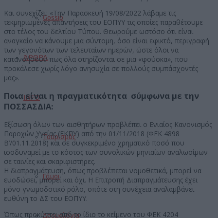
Και συνεχίζει: «Την Παρασκευή 19/08/2022 λάβαμε τις
Gossip
τεκμηριωμένες απαντήσεις του ΕΟΠΥΥ τις οποίες παραθέτουμε
στο τέλος του δελτίου Τύπου. Θεωρούμε ωστόσο ότι είναι
αναγκαίο να κάνουμε μια σύντομη, όσο είναι εφικτό, περιγραφή
των γεγονότων των τελευταίων ημερών, ώστε όλοι να
ΆΡΘΡΑ
κατανοήσουν πως όλα στηρίζονται σε μια «φούσκα», που
προκάλεσε χωρίς λόγο ανησυχία σε πολλούς συμπάσχοντές
μας».
Ποια είναι η πραγματικότητα σύμφωνα με την
INFO
ΠΟΣΣΑΣΔΙΑ:
Εξίσωση όλων των αισθητήρων προβλέπει ο Ενιαίος Κανονισμός
Παροχών Υγείας (ΕΚΠΥ) από την 01/11/2018 (ΦΕΚ 4898
Τουρισμός
Β’/01.11.2018) και σε συγκεκριμένο χρηματικό ποσό που
ισοδυναμεί με το κόστος των συνολικών μηνιαίων αναλωσίμων
σε ταινίες και σκαριφιστήρες.
Η διαπραγμάτευση, όπως προβλέπεται νομοθετικά, μπορεί να
Γάμοι
ευοδώσει, μπορεί και όχι. Η Επιτροπή Διαπραγμάτευσης έχει
μόνο γνωμοδοτικό ρόλο, οπότε στη συνέχεια αναλαμβάνει
ευθύνη το ΔΣ του ΕΟΠΥΥ.
Όπως προκύπτει από το ίδιο το κείμενο του ΦΕΚ 4204
Δρομολόγια