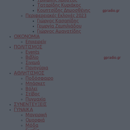
Ταταρίδης Κυριάκος
Κουπτσίδης Δημοσθένης
gpradio.gr
Περιφερειακές Εκλογές 2023
Γιώργος Κασαπίδης
Γεωργία Ζεμπιλιάδου
Γιώργος Αμανατίδης
ΟΙΚΟΝΟΜΙΑ
Επιχειρείν
ΠΟΛΙΤΙΣΜΟΣ
Events
Βιβλίο
gpradio.gr
Σινεμά
Πανηγύρια
ΑΘΛΗΤΙΣΜΟΣ
Ποδόσφαιρο
Μπάσκετ
Βόλεϊ
Στίβος
Πυγμαχία
ΣΥΝΕΝΤΕΥΞΕΙΣ
ΓΥΝΑΙΚΑ
Μαγειρική
Ομορφιά
Μόδα