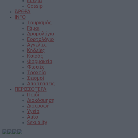
Ευεξία
Gossip
ΆΡΘΡΑ
INFO
Τουρισμός
Γάμοι
Δρομολόγια
Εορτολόγιο
Αγγελίες
Κηδείες
Καιρός
Φαρμακεία
Φωτιές
Τροχαία
Σεισμοί
Αποστάσεις
ΠΕΡΙΣΣΟΤΕΡΑ
Παιδί
Διακόσμηση
Διατροφή
Υγεία
Auto
Sexuality