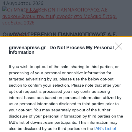
4 Αυγούστου 2026
Gossip
Οι ΜΥΛΟΙ ΓΡΕΒΕΝΩΝ ΓΙΑΝΝΑΚΟΠΟΥΛΟΣ Α.Ε.
ΆΡΘΡΑ
ανακοινώνουν την τιμή αγοράς στο Μαλακό Σιτάρι
εσοδείας 2026
grevenapress.gr -
Do Not Process My Personal
Information
INFO
30 Ιουλίου 2026
If you wish to opt-out of the sale, sharing to third parties, or
processing of your personal or sensitive information for
Περιφέρεια Δυτικής Μακεδονίας: Εντάχθηκε το
targeted advertising by us, please use the below opt-out
Τουρισμός
έργο της αποκατάστασης των υποδομών
section to confirm your selection. Please note that after your
άρδευσης και ύδρευσης στην Πεντάβρυσο
opt-out request is processed you may continue seeing
Καστοριάς
interest-based ads based on personal information utilized by
us or personal information disclosed to third parties prior to
Γάμοι
5 Αυγούστου 2026
your opt-out. You may separately opt-out of the further
disclosure of your personal information by third parties on the
IAB’s list of downstream participants. This information may
also be disclosed by us to third parties on the
IAB’s List of
Δρομολόγια