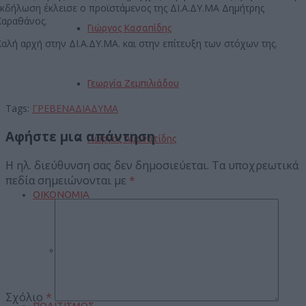
εκδήλωση έκλεισε ο προϊστάμενος της ΔΙ.Α.ΔΥ.ΜΑ Δημήτρης
Καραθάνος.
Γιώργος Κασαπίδης
αλή αρχή στην ΔΙ.Α.ΔΥ.ΜΑ. και στην επίτευξη των στόχων της.
Γεωργία Ζεμπιλιάδου
Tags:
ΓΡΕΒΕΝΑ
ΔΙΑΔΥΜΑ
Αφήστε μια απάντηση
Γιώργος Αμανατίδης
Η ηλ. διεύθυνση σας δεν δημοσιεύεται.
Τα υποχρεωτικά
πεδία σημειώνονται με
*
ΟΙΚΟΝΟΜΙΑ
Επιχειρείν
Σχόλιο
*
ΠΟΛΙΤΙΣΜΟΣ