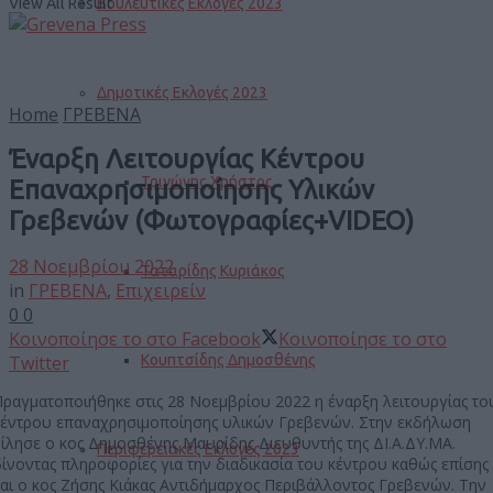
View All Result
Βουλευτικές Εκλογές 2023
Δημοτικές Εκλογές 2023
Home
ΓΡΕΒΕΝΑ
Έναρξη Λειτουργίας Κέντρου
Τριγώνης Χρήστος
Επαναχρησιμοποίησης Υλικών
Γρεβενών (Φωτογραφίες+VIDEO)
28 Νοεμβρίου 2022
Ταταρίδης Κυριάκος
in
ΓΡΕΒΕΝΑ
,
Επιχειρείν
0
0
Κοινοποίησε το στο Facebook
Κοινοποίησε το στο
Κουπτσίδης Δημοσθένης
Twitter
Πραγματοποιήθηκε στις 28 Νοεμβρίου 2022 η έναρξη λειτουργίας το
κέντρου επαναχρησιμοποίησης υλικών Γρεβενών. Στην εκδήλωση
μίλησε ο κος Δημοσθένης Μαυρίδης Διευθυντής της ΔΙ.Α.ΔΥ.ΜΑ.
Περιφερειακές Εκλογές 2023
δίνοντας πληροφορίες για την διαδικασία του κέντρου καθώς επίσης
και ο κος Ζήσης Κιάκας Αντιδήμαρχος Περιβάλλοντος Γρεβενών. Την