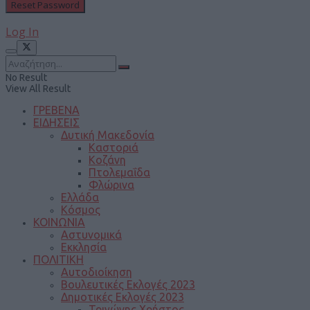
Log In
No Result
View All Result
ΓΡΕΒΕΝΑ
ΕΙΔΗΣΕΙΣ
Δυτική Μακεδονία
Καστοριά
Κοζάνη
Πτολεμαΐδα
Φλώρινα
Ελλάδα
Κόσμος
ΚΟΙΝΩΝΙΑ
Αστυνομικά
Εκκλησία
ΠΟΛΙΤΙΚΗ
Αυτοδιοίκηση
Βουλευτικές Εκλογές 2023
Δημοτικές Εκλογές 2023
Τριγώνης Χρήστος