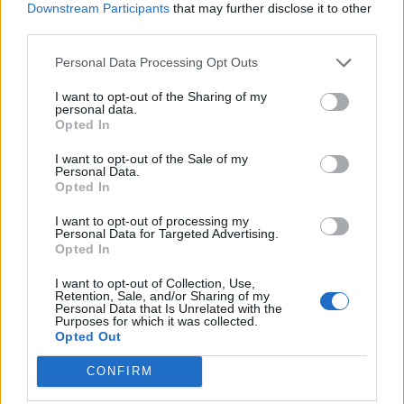
Ολοκληρώνεται η ασφαλτόστρωση της οδού
Downstream Participants
that may further disclose it to other
Περιβόλι – Αβδέλλα
third parties.
6 Αυγούστου 2026
Personal Data Processing Opt Outs
Εορτολόγιο
I want to opt-out of the Sharing of my
personal data.
Opted In
Έναρξη εγγραφών στο Τμήμα Παραδοσιακών
Αγγελίες
Χορών με δωρεάν συμμετοχή
I want to opt-out of the Sale of my
Personal Data.
Opted In
0
Κηδείες
I want to opt-out of processing my
Personal Data for Targeted Advertising.
Opted In
ΑΙΤΗΣΕΙΣ ΚΑΤΕΧΟΜΕΝΩΝ ΚΥΨΕΛΩΝ 01-09-2022
I want to opt-out of Collection, Use,
Καιρός
ΈΩΣ 20-10-2022
Retention, Sale, and/or Sharing of my
Personal Data that Is Unrelated with the
Purposes for which it was collected.
0
Opted Out
Φαρμακεία
CONFIRM
Αγιασμός στο Εσπερινό ΕΠΑ.Λ Γρεβενών