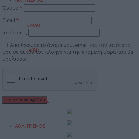
Όνομα
*
Email
*
Events
Ιστότοπος
Αποθήκευσε το όνομά μου, email, και τον ιστότοπο
Βιβλίο
μου σε αυτόν τον πλοηγό για την επόμενη φορά που θα
σχολιάσω.
Σινεμά
Πανηγύρια
ΑΘΛΗΤΙΣΜΟΣ