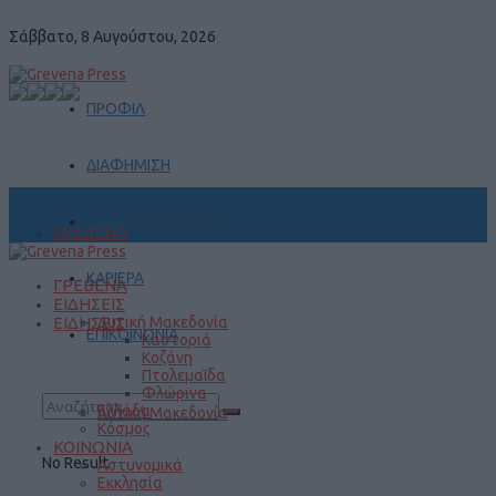
Σάββατο, 8 Αυγούστου, 2026
ΠΡΟΦΙΛ
ΔΙΑΦΗΜΙΣΗ
ΠΡΑΚΤΙΚΗ ΑΣΚΗΣΗ
ΓΡΕΒΕΝΑ
ΚΑΡΙΕΡΑ
ΓΡΕΒΕΝΑ
ΕΙΔΗΣΕΙΣ
ΕΙΔΗΣΕΙΣ
Δυτική Μακεδονία
ΕΠΙΚΟΙΝΩΝΙΑ
Καστοριά
Κοζάνη
Πτολεμαΐδα
Φλώρινα
Ελλάδα
Δυτική Μακεδονία
Κόσμος
ΚΟΙΝΩΝΙΑ
No Result
Αστυνομικά
Εκκλησία