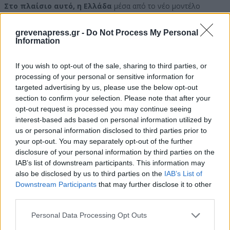
Στο πλαίσιο αυτό, η Ελλάδα
μέσα από το νέο μοντέλο
διαχείρισης των ελληνοτουρκικών σχέσεων που συνδυάζει
ενεργό διάλογο, αξιόπιστη αποτροπή και στρατηγική ευθύνης,
grevenapress.gr -
Do Not Process My Personal
επιδιώκει να διασφαλίσει ότι εισέρχεται σε κάθε
Information
διαπραγμάτευση με την Τουρκία από θέση ισχύος και
στρατηγικής αυτοπεποίθησης.
If you wish to opt-out of the sale, sharing to third parties, or
Λαμβάνοντας υπόψη, ότι η Τουρκία προσεγγίζει τις διεθνείς
processing of your personal or sensitive information for
σχέσεις με όρους ισχύος και αντιμετωπίζει διαφορετικά έναν
targeted advertising by us, please use the below opt-out
ισχυρό από έναν αδύναμο παίκτη,
η αποτελεσματικότητα
section to confirm your selection. Please note that after your
της Στρατηγικής της Ευθύνης έχει ήδη κριθεί στο πεδίο
.
opt-out request is processed you may continue seeing
Συγκεκριμένα,
η διαχρονική επιδίωξη της Τουρκίας για
interest-based ads based on personal information utilized by
πρόκληση περιορισμένης κλίμακας θερμού επεισοδίου
us or personal information disclosed to third parties prior to
στο Αιγαίο είχε ως βασικό στόχο να σύρει την Ελλάδα
your opt-out. You may separately opt-out of the further
στο τραπέζι των διαπραγματεύσεων από θέση ισχύος
.
disclosure of your personal information by third parties on the
IAB’s list of downstream participants. This information may
Μέσω μιας τέτοιας εξέλιξης, η Άγκυρα θα επιχειρούσε να
επιβάλει τετελεσμένα και να προωθήσει τον αντικειμενικό σκοπό
also be disclosed by us to third parties on the
IAB’s List of
(ΑΝΣΚ) της υψηλής στρατηγικής της: την
αναθεώρηση του
Downstream Participants
that may further disclose it to other
νομικού καθεστώτος στο Αιγαίο και τη μεταβολή του
third parties.
υφιστάμενου status quo
.
Personal Data Processing Opt Outs
Η υλοποίηση της στρατηγικής αυτής, ωστόσο, φαίνεται
ότι έχει ακυρωθεί επί του πεδίου
(π.χ. Κρίση στον Έβρο το