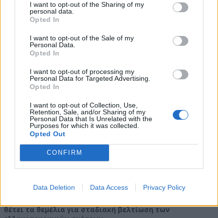
I want to opt-out of the Sharing of my
2020, ένταση στο Αιγαίο με έρευνες του τουρκικού
personal data.
σεισμογραφικού πλοίου Oruc Reis).
Opted In
Η εξέλιξη αυτή δεν αποτελεί συγκυριακή επιλογή εξωτερικής
I want to opt-out of the Sale of my
πολιτικής, αλλά αντανάκλαση μιας ευρύτερης στρατηγικής
Personal Data.
αντίληψης για τη διαχείριση των ελληνοτουρκικών σχέσεων.
Opted In
Το μοντέλο που συνδυάζει διάλογο και αποτροπή
I want to opt-out of processing my
λειτουργεί ως πλαίσιο σταθερότητας, μέσα στο οποίο η
Personal Data for Targeted Advertising.
Opted In
Ελλάδα επιχειρεί να ελέγχει την ένταση, να περιορίζει
τις πιθανότητες κρίσεων και να ενισχύει τη
I want to opt-out of Collection, Use,
διαπραγματευτική της ισχύ.
Retention, Sale, and/or Sharing of my
Personal Data that Is Unrelated with the
Η σημασία όμως της στρατηγικής αυτής δεν αποτυπώνεται μόνο
Purposes for which it was collected.
στη θεωρητική της σύλληψη, αλλά κυρίως στα αποτελέσματα που
Opted Out
παράγει στο πεδίο της ασφάλειας, της διπλωματίας και της
διεθνούς παρουσίας της χώρας.
CONFIRM
Στο πλαίσιο αυτό,
η στρατηγική ευθύνης δεν εγγυάται την
άμεση επίλυση των διαφορών
.
Data Deletion
Data Access
Privacy Policy
Ωστόσο,
δημιουργεί τις προϋποθέσεις για την αποφυγή
κρίσεων, περιορίζει τον κίνδυνο θερμών επεισοδίων και
θέτει τα θεμέλια για σταδιακή βελτίωση των