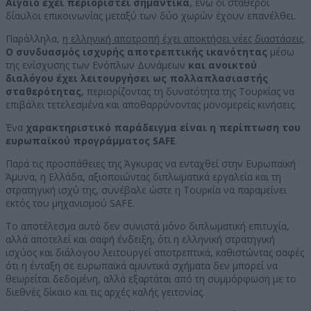
Αιγαίο έχει περιοριστεί σημαντικά
, ενώ οι σταθεροί
δίαυλοι επικοινωνίας μεταξύ των δύο χωρών έχουν επανέλθει.
Παράλληλα,
η ελληνική αποτροπή έχει αποκτήσει νέες διαστάσεις.
Ο συνδυασμός ισχυρής αποτρεπτικής ικανότητας
μέσω
της ενίσχυσης των Ενόπλων Δυνάμεων
και ανοικτού
διαλόγου έχει λειτουργήσει ως πολλαπλασιαστής
σταθερότητας
, περιορίζοντας τη δυνατότητα της Τουρκίας να
επιβάλει τετελεσμένα και αποθαρρύνοντας μονομερείς κινήσεις.
Ένα
χαρακτηριστικό παράδειγμα είναι η περίπτωση του
ευρωπαϊκού προγράμματος SAFE
.
Παρά τις προσπάθειες της Άγκυρας να ενταχθεί στην Ευρωπαϊκή
Άμυνα, η Ελλάδα, αξιοποιώντας διπλωματικά εργαλεία και τη
στρατηγική ισχύ της, συνέβαλε ώστε η Τουρκία να παραμείνει
εκτός του μηχανισμού SAFE.
Το αποτέλεσμα αυτό δεν συνιστά μόνο διπλωματική επιτυχία,
αλλά αποτελεί και σαφή ένδειξη, ότι η ελληνική στρατηγική
ισχύος και διάλογου λειτουργεί αποτρεπτικά, καθιστώντας σαφές
ότι η ένταξη σε ευρωπαϊκά αμυντικά σχήματα δεν μπορεί να
θεωρείται δεδομένη, αλλά εξαρτάται από τη συμμόρφωση με το
διεθνές δίκαιο και τις αρχές καλής γειτονίας.