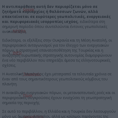
Η αντιπαράθεση αυτή δεν περιορίζεται μόνο σε
Gossip
ζητήματα κυριαρχίας ή θαλάσσιων ζωνών, αλλά
επεκτείνεται σε ευρύτερες γεωπολιτικές, ενεργειακές
και περιφερειακές ισορροπίες ισχύος
, ειδικότερα στη
σημερινή περίοδο όπου συντελούνται έντονες γεωπολιτικές
ΆΡΘΡΑ
ανακατατάξεις.
Ειδικότερα, οι εξελίξεις στην Ουκρανία και τη Μέση Ανατολή, οι
περιφερειακοί ανταγωνισμοί για τον έλεγχο των ενεργειακών
πόρων, η στρατηγική επανατοποθέτηση της Τουρκίας και η
INFO
αναζήτηση ευρωπαϊκής στρατηγικής αυτονομίας διαμορφώνουν
ένα νέο περιβάλλον που επηρεάζει άμεσα τις ελληνοτουρκικές
σχέσεις.
Η Ανατολική Μεσόγειος έχει μετατραπεί τα τελευταία χρόνια σε
Τουρισμός
έναν από τους σημαντικότερους γεωπολιτικούς κόμβους του
πλανήτη.
Η ανακάλυψη ενεργειακών πόρων, οι μεταναστευτικές ροές και οι
Γάμοι
περιφερειακές συγκρούσεις έχουν ενισχύσει τη γεωστρατηγική
σημασία της περιοχής.
Σε αυτό το περιβάλλον, η Ελλάδα και η Τουρκία δεν λειτουργούν
μόνο ως διμερείς αντίπαλοι, αλλά ως κρίσιμοι παράγοντες της
Δρομολόγια