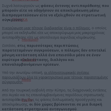
Συχνά λειτουργούν ως
φάσεις έντονης αντιπαράθεσης που
μπορούν είτε να οδηγήσουν σε αποκλιμάκωση μέσω
διαπραγματεύσεων είτε να εξελιχθούν σε στρατιωτική
σύγκρουση
.
ΓΥΝΑΙΚΑ
Η κορύφωση μιας τέτοιας διαδικασίας είναι ο πόλεμος
, ο οποίος
μπορεί να εκδηλωθεί είτε ως αποκορύφωμα μιας μακροχρόνιας
αντιπαράθεσης είτε ως αποτέλεσμα αιφνίδιας κλιμάκωσης.
Μαγειρική
Ωστόσο,
στις περισσότερες περιπτώσεις
παρατεταμένων συγκρούσεων, ο πόλεμος δεν αποτελεί
μόνιμη κατάσταση αλλά ένα επεισόδιο μέσα σε έναν
ευρύτερο κύκλο έντασης, διαλόγου και
Ομορφιά
επαναλαμβανόμενων κρίσεων.
Υπό την ανωτέρω οπτική,
οι ελληνοτουρκικές σχέσεις
παρουσιάζουν όλα τα χαρακτηριστικά μιας τέτοιας παρατεταμένης
Μόδα
σύγκρουσης.
Από την τουρκική εισβολή στην Κύπρο, τις διαχρονικές εντάσεις
στο Αιγαίο και τις επαναλαμβανόμενες περιόδους στρατιωτικής
αντιπαράθεσης, έως τις φάσεις διπλωματικής προσέγγισης και
Ευεξία
αποκλιμάκωσης,
οι δύο χώρες βρίσκονται σε μια διαρκή
κατάσταση στρατηγικού ανταγωνισμού
.