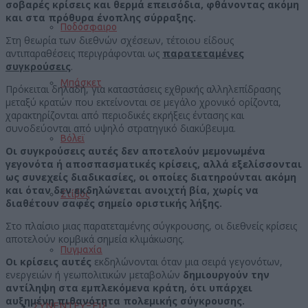
σοβαρές κρίσεις και θερμά επεισόδια, φθάνοντας ακόμη
και στα πρόθυρα ένοπλης σύρραξης.
Ποδόσφαιρο
Στη θεωρία των διεθνών σχέσεων, τέτοιου είδους
αντιπαραθέσεις περιγράφονται ως
παρατεταμένες
συγκρούσεις
.
Μπάσκετ
Πρόκειται δηλαδή, για καταστάσεις εχθρικής αλληλεπίδρασης
μεταξύ κρατών που εκτείνονται σε μεγάλο χρονικό ορίζοντα,
χαρακτηρίζονται από περιοδικές εκρήξεις έντασης και
συνοδεύονται από υψηλό στρατηγικό διακύβευμα.
Βόλεϊ
Οι συγκρούσεις αυτές δεν αποτελούν μεμονωμένα
γεγονότα ή αποσπασματικές κρίσεις, αλλά εξελίσσονται
ως συνεχείς διαδικασίες, οι οποίες διατηρούνται ακόμη
και όταν δεν εκδηλώνεται ανοιχτή βία, χωρίς να
Στίβος
διαθέτουν σαφές σημείο οριστικής λήξης.
Στο πλαίσιο μιας παρατεταμένης σύγκρουσης, οι διεθνείς κρίσεις
αποτελούν κομβικά σημεία κλιμάκωσης.
Πυγμαχία
Οι κρίσεις αυτές
εκδηλώνονται όταν μια σειρά γεγονότων,
ενεργειών ή γεωπολιτικών μεταβολών
δημιουργούν την
αντίληψη στα εμπλεκόμενα κράτη, ότι υπάρχει
αυξημένη πιθανότητα πολεμικής σύγκρουσης.
ΣΥΝΕΝΤΕΥΞΕΙΣ