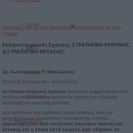
Events
Κοινοποίησε το στο Facebook
Κοινοποίησε το στο
Twitter
Ελληνοτουρκικές Σχέσεις:
ΣΤΡΑΤΗΓΙΚΗ ΕΥΘΥΝΗΣ
Βιβλίο
ή ΣΤΡΑΤΗΓΙΚΗ ΕΝΤΑΣΗΣ;
Δρ. Κωνσταντίνος Π. Μπαλωμένος
Σινεμά
Πολιτικός Επιστήμονας – Διεθνολόγος
Οι ελληνοτουρκικές σχέσεις
συνιστούν διαχρονικά ένα από
Πανηγύρια
τα πλέον σύνθετα και κρίσιμα πεδία άσκησης της ελληνικής
εξωτερικής και αμυντικής πολιτικής.
Δεν αποτελούν μια συμβατική διμερή διαφορά, αλλά μια
μακροχρόνια και πολυεπίπεδη αντιπαράθεση, η οποία
ΑΘΛΗΤΙΣΜΟΣ
χαρακτηρίζεται από εναλλαγές περιόδων ύφεσης και
έντασης και η οποία κατά καιρούς, έχει οδηγήσει σε