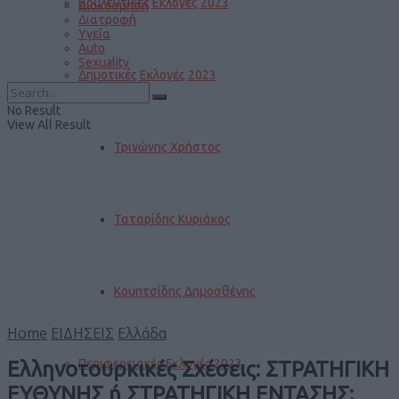
Βουλευτικές Εκλογές 2023
Διακόσμηση
Διατροφή
Υγεία
Auto
Sexuality
Δημοτικές Εκλογές 2023
No Result
View All Result
Τριγώνης Χρήστος
Ταταρίδης Κυριάκος
Κουπτσίδης Δημοσθένης
Home
ΕΙΔΗΣΕΙΣ
Ελλάδα
Περιφερειακές Εκλογές 2023
Ελληνοτουρκικές Σχέσεις: ΣΤΡΑΤΗΓΙΚΗ
ΕΥΘΥΝΗΣ ή ΣΤΡΑΤΗΓΙΚΗ ΕΝΤΑΣΗΣ;