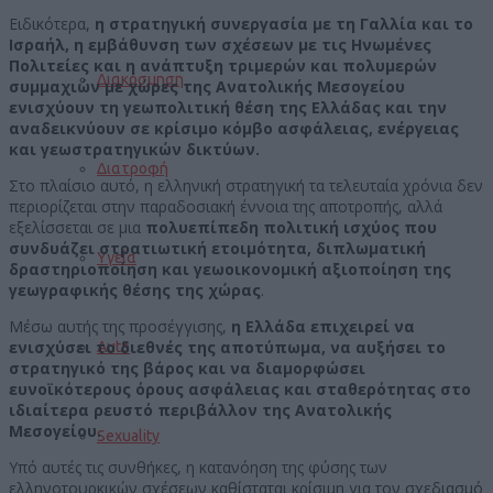
Ειδικότερα,
η στρατηγική συνεργασία με τη Γαλλία και το
Ισραήλ, η εμβάθυνση των σχέσεων με τις Ηνωμένες
Πολιτείες και η ανάπτυξη τριμερών και πολυμερών
Διακόσμηση
συμμαχιών με χώρες της Ανατολικής Μεσογείου
ενισχύουν τη γεωπολιτική θέση της Ελλάδας και την
αναδεικνύουν σε κρίσιμο κόμβο ασφάλειας, ενέργειας
και γεωστρατηγικών δικτύων.
Διατροφή
Στο πλαίσιο αυτό, η ελληνική στρατηγική τα τελευταία χρόνια δεν
περιορίζεται στην παραδοσιακή έννοια της αποτροπής, αλλά
εξελίσσεται σε μια
πολυεπίπεδη πολιτική ισχύος που
συνδυάζει στρατιωτική ετοιμότητα, διπλωματική
Υγεία
δραστηριοποίηση και γεωοικονομική αξιοποίηση της
γεωγραφικής θέσης της χώρας
.
Μέσω αυτής της προσέγγισης,
η Ελλάδα επιχειρεί να
ενισχύσει το διεθνές της αποτύπωμα, να αυξήσει το
Auto
στρατηγικό της βάρος και να διαμορφώσει
ευνοϊκότερους όρους ασφάλειας και σταθερότητας στο
ιδιαίτερα ρευστό περιβάλλον της Ανατολικής
Μεσογείου.
Sexuality
Υπό αυτές τις συνθήκες, η κατανόηση της φύσης των
ελληνοτουρκικών σχέσεων καθίσταται κρίσιμη για τον σχεδιασμό