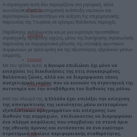
Η στρατηγική αυτή δεν περιορίζεται στη ρητορική, αλλά
συνοδεύεται από συστηματική ανάπτυξη ναυτικών και
Φωτιές
αεροπορικών δυνατοτήτων και αύξηση της επιχειρησιακής
παρουσίας της Τουρκίας σε κρίσιμες θαλάσσιες περιοχές.
Παράλληλα, εκδηλώνεται και με μια ευρύτερη προσπάθεια
Τροχαία
στρατηγικής προβολής ισχύος, μέσω της διατήρησης στρατιωτικής
παρουσίας σε περιφερειακά μέτωπα, της σύναψης αμυντικών
συμφωνιών με τρίτα κράτη και της αξιοποίησης υβριδικών μέσων
επιρροής.
Σεισμοί
Με τον τρόπο αυτό,
η Άγκυρα επιδιώκει όχι μόνο να
ενισχύσει τις διεκδικήσεις της στις συγκεκριμένες
θαλάσσιες ζώνες, αλλά και να διαμορφώσει νέους
συσχετισμούς ισχύος που να ευνοούν τη στρατηγική της
Αποστάσεις
αυτονομία και την αναβάθμιση του διεθνούς της ρόλου.
Από την πλευρά της,
η Ελλάδα έχει επιλέξει την ενίσχυση
της αποτρεπτικής της ικανότητας μέσω εκτεταμένων
ΠΕΡΙΣΣΟΤΕΡΑ
εξοπλιστικών προγραμμάτων και ενίσχυσης των
διεθνών της συμμαχιών, επιδιώκοντας να διαμορφώσει
ένα πλέγμα ασφάλειας που υπερβαίνει τα στενά όρια
της εθνικής άμυνας και εντάσσεται σε ένα ευρύτερο
στρατηγικό πλαίσιο περιφερειακής σταθερότητας.
Παιδί