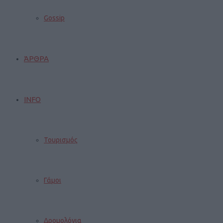
Gossip
ΆΡΘΡΑ
INFO
Τουρισμός
Γάμοι
Δρομολόγια