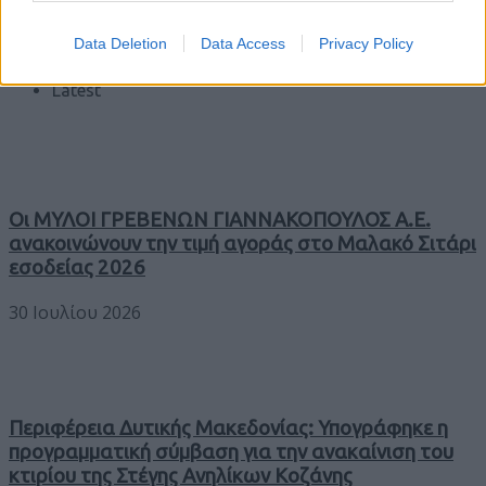
Data Deletion
Data Access
Privacy Policy
Trending
Comments
Latest
Οι ΜΥΛΟΙ ΓΡΕΒΕΝΩΝ ΓΙΑΝΝΑΚΟΠΟΥΛΟΣ Α.Ε.
ανακοινώνουν την τιμή αγοράς στο Μαλακό Σιτάρι
εσοδείας 2026
30 Ιουλίου 2026
Περιφέρεια Δυτικής Μακεδονίας: Υπογράφηκε η
προγραμματική σύμβαση για την ανακαίνιση του
κτιρίου της Στέγης Ανηλίκων Κοζάνης