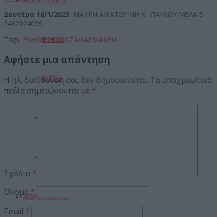
Δευτέρα 16/1/2023
ΜΑΚΡΗ ΑΙΚΑΤΕΡΙΝΗ Κ. ΠΑΥΛΟΥ ΜΕΛΑ 5
2462024059
Tags:
ΕΦΗΜΕΡΕΥΟΝΤΑ
ΦΑΡΜΑΚΕΙΑ
Events
Αφήστε μια απάντηση
Η ηλ. διεύθυνση σας δεν δημοσιεύεται.
Τα υποχρεωτικά
Βιβλίο
πεδία σημειώνονται με
*
Σινεμά
Πανηγύρια
Σχόλιο
*
Όνομα
*
ΑΘΛΗΤΙΣΜΟΣ
Email
*