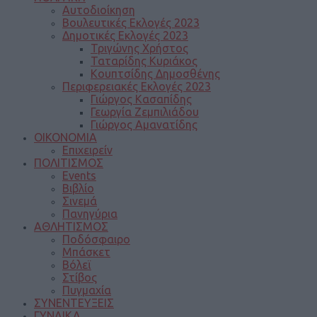
Αυτοδιοίκηση
Βουλευτικές Εκλογές 2023
Δημοτικές Εκλογές 2023
Τριγώνης Χρήστος
Ταταρίδης Κυριάκος
Κουπτσίδης Δημοσθένης
Περιφερειακές Εκλογές 2023
Γιώργος Κασαπίδης
Γεωργία Ζεμπιλιάδου
Γιώργος Αμανατίδης
ΟΙΚΟΝΟΜΙΑ
Επιχειρείν
ΠΟΛΙΤΙΣΜΟΣ
Events
Βιβλίο
Σινεμά
Πανηγύρια
ΑΘΛΗΤΙΣΜΟΣ
Ποδόσφαιρο
Μπάσκετ
Βόλεϊ
Στίβος
Πυγμαχία
ΣΥΝΕΝΤΕΥΞΕΙΣ
ΓΥΝΑΙΚΑ