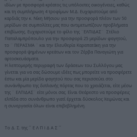
ιδίων με προσφορά κρέατος τις υπόλοιπες οικογένειες, καθώς
και τη συμπλήρωση 4 τροφίμων Μ.Δ. Ευχαριστούμε από
καρδιάς την κ. Νίκη Μήσιου για την προσφορά πλέον των 50
μερίδων σε συμπολίτες μας που αντιμετωπίζουν προβλήματα
επιβίωσης. Ευχαριστούμε το φίλο της ¨ΕΛΠΙΔΑΣ¨ Στέλιο
Παπαλαμπρόπουλο για την προσφορά 25 μερίδων φαγητού,
το ¨ ΠΕΡΑΣΜΑ ¨ και την Ελευθερία Καραπατάκη για την
προσφορά ψημένων κρεάτων και τον Ζέρβα Παναγιώτη για
αρτοσκευάσματα.
Η λεπτομερής περιγραφή των δράσεων του Συλλόγου μας
γίνεται για να σας δώσουμε ιδέες πως μπορείτε να προσφέρετε
έστω και μία μερίδα φαγητού που σας περισσεύει στο
συνάνθρωπο της διπλανής πόρτας που το χρειάζεται, είτε μέσω
της ¨ ΕΛΠΙΔΑΣ¨ είτε μόνοι σας. Είναι Θεάρεστο να προσφέρεις
ελπίδα στο συνάνθρωπο γιατί έρχεται δύσκολος Χειμώνας και
η συνεργασία όλων είναι επιβεβλημένη.
Το Δ. Σ. της ´´ Ε Λ Π Ι Δ Α Σ ´´