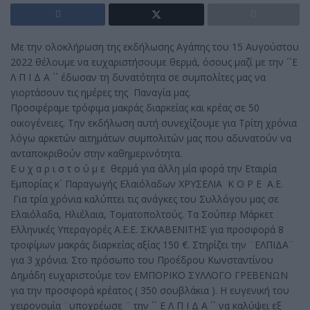
Με την ολοκλήρωση της εκδήλωσης Αγάπης του 15 Αυγούστου
2022 θέλουμε να ευχαριστήσουμε θερμά, όσους μαζί με την ´´Ε
Λ Π Ι Δ Α ´´ έδωσαν τη δυνατότητα σε συμπολίτες μας να
γιορτάσουν τις ημέρες της Παναγία μας.
Προσφέραμε τρόφιμα μακράς διαρκείας και κρέας σε 50
οικογένειες. Την εκδήλωση αυτή συνεχίζουμε για Τρίτη χρόνια
λόγω αρκετών αιτημάτων συμπολιτών μας που αδυνατούν να
ανταποκριθούν στην καθημερινότητα.
Ε υ χ α ρ ι σ τ ο ύ μ ε θερμά για άλλη μία φορά την Εταιρία
Εμπορίας κ´ Παραγωγής Ελαιόλαδων ΧΡΥΣΕΛΙΑ Κ Ο Ρ Ε Α.Ε.
Για τρία χρόνια καλύπτει τις ανάγκες του Συλλόγου μας σε
Ελαιόλαδα, Ηλιέλαια, Τοματοπολτούς. Τα Σούπερ Μάρκετ
Ελληνικές Υπεραγορές Α.Ε.Ε. ΣΚΛΑΒΕΝΙΤΗΣ για προσφορά 8
τροφίμων μακράς διαρκείας αξίας 150 €. Στηρίζει την ¨ΕΛΠΙΔΑ¨
για 3 χρόνια. Στο πρόσωπο του Προέδρου Κωνσταντίνου
Δημάδη ευχαριστούμε τον ΕΜΠΟΡΙΚΟ ΣΥΛΛΟΓΟ ΓΡΕΒΕΝΩΝ
για την προσφορά κρέατος ( 350 σουβλάκια ). Η ευγενική του
χειρονομία ¨υποχρέωσε ¨ την ´´ Ε Λ Π Ι Δ Α ´´ να καλύψει εξ