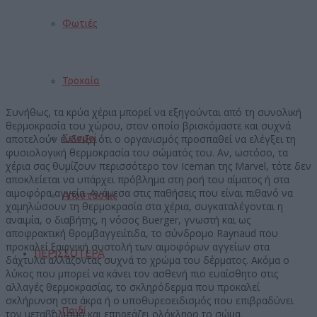
Φωτιές
Τροχαία
Συνήθως, τα κρύα χέρια μπορεί να εξηγούνται από τη συνολική
θερμοκρασία του χώρου, στον οποίο βρισκόμαστε και συχνά
αποτελούν ένδειξη ότι ο οργανισμός προσπαθεί να ελέγξει τη
Σεισμοί
φυσιολογική θερμοκρασία του σώματός του. Αν, ωστόσο, τα
χέρια σας θυμίζουν περισσότερο τον Iceman της Marvel, τότε δεν
αποκλείεται να υπάρχει πρόβλημα στη ροή του αίματος ή στα
αιμοφόρα αγγεία. Ανάμεσα στις παθήσεις που είναι πιθανό να
Αποστάσεις
χαμηλώσουν τη θερμοκρασία στα χέρια, συγκαταλέγονται η
αναιμία, ο διαβήτης, η νόσος Buerger, γνωστή και ως
αποφρακτική θρομβαγγειίτιδα, το σύνδρομο Raynaud που
προκαλεί ξαφνική συστολή των αιμοφόρων αγγείων στα
ΠΕΡΙΣΣΟΤΕΡΑ
δάχτυλα αλλάζοντας συχνά το χρώμα του δέρματος. Ακόμα ο
λύκος που μπορεί να κάνει τον ασθενή πιο ευαίσθητο στις
αλλαγές θερμοκρασίας, το σκληρόδερμα που προκαλεί
σκλήρυνση στα άκρα ή ο υποθυρεοειδισμός που επιβραδύνει
Παιδί
τον μεταβολισμό και επηρεάζει ολόκληρο το σώμα.