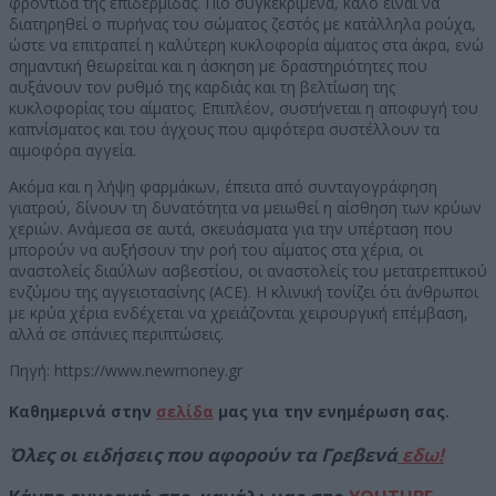
φροντίδα της επιδερμίδας. Πιο συγκεκριμένα, καλό είναι να
διατηρηθεί ο πυρήνας του σώματος ζεστός με κατάλληλα ρούχα,
ώστε να επιτραπεί η καλύτερη κυκλοφορία αίματος στα άκρα, ενώ
σημαντική θεωρείται και η άσκηση με δραστηριότητες που
αυξάνουν τον ρυθμό της καρδιάς και τη βελτίωση της
κυκλοφορίας του αίματος. Επιπλέον, συστήνεται η αποφυγή του
καπνίσματος και του άγχους που αμφότερα συστέλλουν τα
αιμοφόρα αγγεία.
Ακόμα και η λήψη φαρμάκων, έπειτα από συνταγογράφηση
γιατρού, δίνουν τη δυνατότητα να μειωθεί η αίσθηση των κρύων
χεριών. Ανάμεσα σε αυτά, σκευάσματα για την υπέρταση που
μπορούν να αυξήσουν την ροή του αίματος στα χέρια, οι
αναστολείς διαύλων ασβεστίου, οι αναστολείς του μετατρεπτικού
ενζύμου της αγγειοτασίνης (ACE). Η κλινική τονίζει ότι άνθρωποι
με κρύα χέρια ενδέχεται να χρειάζονται χειρουργική επέμβαση,
αλλά σε σπάνιες περιπτώσεις.
Πηγή: https://www.newmoney.gr
Καθημερινά στην
σελίδα
μας για την ενημέρωση σας.
Όλες οι ειδήσεις που αφορούν τα Γρεβενά
εδω!