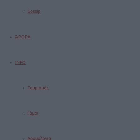
Gossip
ΆΡΘΡΑ
INFO
Τουρισμός
Γάμοι
Δρομολόγια