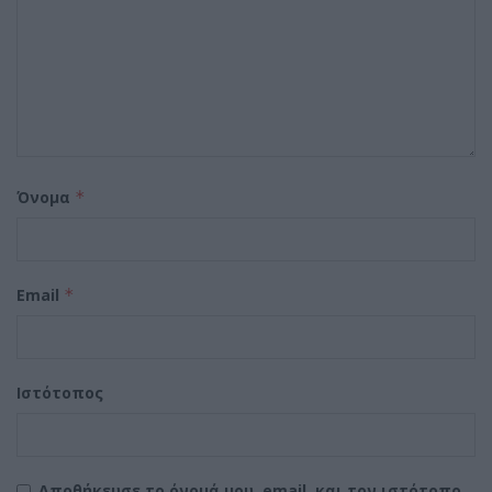
Όνομα
*
Email
*
Ιστότοπος
Αποθήκευσε το όνομά μου, email, και τον ιστότοπο