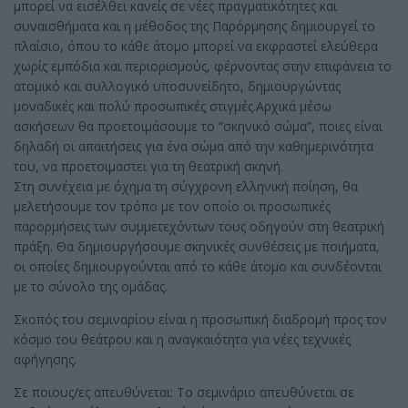
μπορεί να εισέλθει κανείς σε νέες πραγματικότητες και
συναισθήματα και η μέθοδος της Παρόρμησης δημιουργεί το
πλαίσιο, όπου το κάθε άτομο μπορεί να εκφραστεί ελεύθερα
χωρίς εμπόδια και περιορισμούς, φέρνοντας στην επιφάνεια το
ατομικό και συλλογικό υποσυνείδητο, δημιουργώντας
μοναδικές και πολύ προσωπικές στιγμές.Αρχικά μέσω
ασκήσεων θα προετοιμάσουμε το “σκηνικό σώμα”, ποιες είναι
δηλαδή οι απαιτήσεις για ένα σώμα από την καθημερινότητα
του, να προετοιμαστει για τη θεατρική σκηνή.
Στη συνέχεια με όχημα τη σύγχρονη ελληνική ποίηση, θα
μελετήσουμε τον τρόπο με τον οποίο οι προσωπικές
παρορμήσεις των συμμετεχόντων τους οδηγούν στη θεατρική
πράξη. Θα δημιουργήσουμε σκηνικές συνθέσεις με ποιήματα,
οι οποίες δημιουργούνται από το κάθε άτομο και συνδέονται
με το σύνολο της ομάδας.
Σκοπός του σεμιναρίου είναι η προσωπική διαδρομή προς τον
κόσμο του θεάτρου και η αναγκαιότητα για νέες τεχνικές
αφήγησης.
Σε ποιους/ες απευθύνεται: Το σεμινάριο απευθύνεται σε