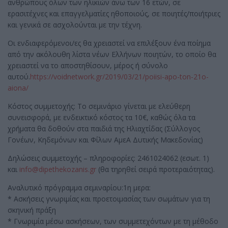
ανθρώπους όλων των ηλικιών άνω των 16 ετών, σε
ερασιτέχνες και επαγγελματίες ηθοποιούς, σε ποιητές/ποιήτριες
και γενικά σε ασχολούνται με την τέχνη.
Οι ενδιαφερόμενοι/ες θα χρειαστεί να επιλέξουν ένα ποίημα
από την ακόλουθη λίστα νέων Ελλήνων ποιητών, το οποίο θα
χρειαστεί να το αποστηθίσουν, μέρος ή σύνολο
αυτού.
https://voidnetwork.gr/2019/
03/21/poiisi-apo-ton-21o-
aiona/
Κόστος συμμετοχής: Το σεμινάριο γίνεται με ελεύθερη
συνεισφορά, με ενδεικτικό κόστος τα 10€, καθώς όλα τα
χρήματα θα δοθούν στα παιδιά της Ηλιαχτίδας (Σύλλογος
Γονέων, Κηδεμόνων και Φίλων ΑμεΑ Δυτικής Μακεδονίας)
Δηλώσεις συμμετοχής – πληροφορίες: 2461024062 (εσωτ. 1)
και
info@dipethekozanis.gr
(θα τηρηθεί σειρά προτεραιότητας).
Αναλυτικό πρόγραμμα σεμιναρίου:1η μερα:
* Ασκήσεις γνωριμίας και προετοιμασίας των σωμάτων για τη
σκηνική πράξη
* Γνωριμία μέσω ασκήσεων, των συμμετεχόντων με τη μέθοδο