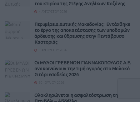
του κτιρίου της Στέγης Ανηλίκων Κοζάνης
4 ΑΥΓΟΎΣΤΟΥ 2026
Περιφέρεια Δυτικής Μακεδονίας: Εντάχθηκε
το έργο της αποκατάστασης των υποδομών
άρδευσης και ύδρευσης στην Πεντάβρυσο
Καστοριάς
5 ΑΥΓΟΎΣΤΟΥ 2026
Οι ΜΥΛΟΙ ΓΡΕΒΕΝΩΝ ΓΙΑΝΝΑΚΟΠΟΥΛΟΣ Α.Ε.
ανακοινώνουν την τιμή αγοράς στο Μαλακό
Σιτάρι εσοδείας 2026
30 ΙΟΥΛΊΟΥ 2026
Ολοκληρώνεται η ασφαλτόστρωση της οδού
Περιβόλι – Αβδέλλα
6 ΑΥΓΟΎΣΤΟΥ 2026