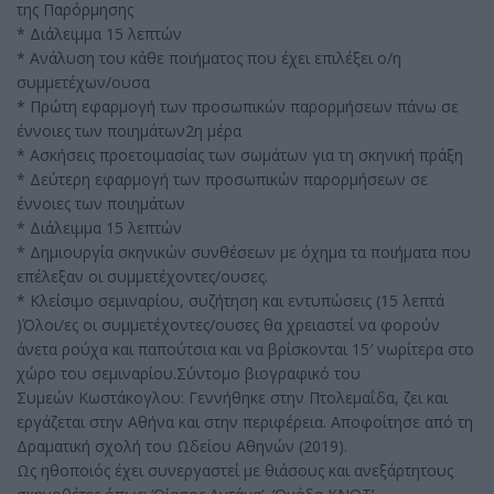
της Παρόρμησης
* Διάλειμμα 15 λεπτών
* Ανάλυση του κάθε ποιήματος που έχει επιλέξει ο/η
συμμετέχων/ουσα
* Πρώτη εφαρμογή των προσωπικών παρορμήσεων πάνω σε
έννοιες των ποιημάτων2η μέρα
* Ασκήσεις προετοιμασίας των σωμάτων για τη σκηνική πράξη
* Δεύτερη εφαρμογή των προσωπικών παρορμήσεων σε
έννοιες των ποιημάτων
* Διάλειμμα 15 λεπτών
* Δημιουργία σκηνικών συνθέσεων με όχημα τα ποιήματα που
επέλεξαν οι συμμετέχοντες/ουσες.
* Κλείσιμο σεμιναρίου, συζήτηση και εντυπώσεις (15 λεπτά
)Όλοι/ες οι συμμετέχοντες/ουσες θα χρειαστεί να φορούν
άνετα ρούχα και παπούτσια και να βρίσκονται 15′ νωρίτερα στο
χώρο του σεμιναρίου.Σύντομο βιογραφικό του
Συμεών Κωστάκογλου: Γεννήθηκε στην Πτολεμαΐδα, ζει και
εργάζεται στην Αθήνα και στην περιφέρεια. Αποφοίτησε από τη
Δραματική σχολή του Ωδείου Αθηνών (2019).
Ως ηθοποιός έχει συνεργαστεί με θιάσους και ανεξάρτητους