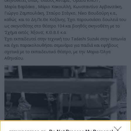
σκηνοθέτες όπως: ‘Θίασος Αντάμα’, ‘Ομάδα KNOT’,
Μαρία Βαρδάκα , Μάριο Κακουλλή, Κωνσταντίνο Αρβανιτάκη,
Γιώργο Ζαμπουλάκη, Σταύρο Στάγκο, Νίκο Βουδούρη κ.α.,
καθώς και το Δη.Πε.Θε Κοζάνης. Έχει παρουσιάσει δουλειά του
ως σκηνοθέτης στο θέατρο 104 και βοηθός σκηνοθέτη με το
‘Σχήμα εκτός Άξονα’, Κ.Θ.Β.Ε κ.α.
Έχει εκπαιδευτεί στην τεχνική του Tadashi Suzuki στην Ιαπωνία
και έχει παρακολουθήσει σεμινάρια για παιδιά και εφήβους
σχετικά με το εκπαιδευτικό θέατρο, με την Μαρια-Όλγα
Αθηναίου.