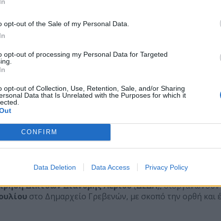
In
o opt-out of the Sale of my Personal Data.
In
to opt-out of processing my Personal Data for Targeted
ing.
In
o opt-out of Collection, Use, Retention, Sale, and/or Sharing
ersonal Data that Is Unrelated with the Purposes for which it
lected.
Out
CONFIRM
ter
η της ΔΕΔΑ για Φυσικό Αέριο (Βίντεο)
Data Deletion
Data Access
Privacy Policy
ίρηση Δικτύων Διανομής Αερίου
(
ΔΕΔΑ
), διοργανώνου
ουλίου
στο Δημαρχείο Γρεβενών, με σκοπό την ορθή και 