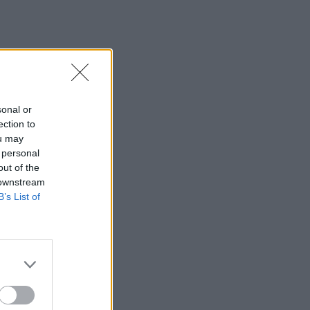
sonal or
ection to
ou may
 personal
out of the
 downstream
B’s List of