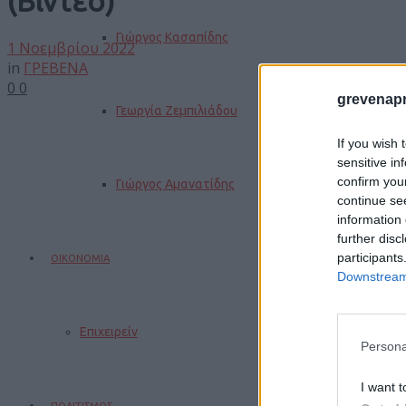
(Βίντεο)
Γιώργος Κασαπίδης
1 Νοεμβρίου 2022
in
ΓΡΕΒΕΝΑ
0
0
grevenapr
Γεωργία Ζεμπιλιάδου
If you wish 
sensitive in
confirm you
Γιώργος Αμανατίδης
continue se
information 
further disc
participants
ΟΙΚΟΝΟΜΙΑ
Downstream 
Επιχειρείν
Persona
I want t