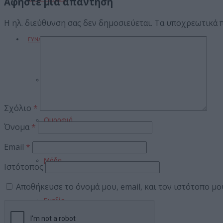
Αφήστε μια απάντηση
Η ηλ. διεύθυνση σας δεν δημοσιεύεται.
Τα υποχρεωτικά 
ΓΥΝΑΙΚΑ
Μαγειρική
Σχόλιο
*
Ομορφιά
Όνομα
*
Email
*
Μόδα
Ιστότοπος
Αποθήκευσε το όνομά μου, email, και τον ιστότοπο μ
Ευεξία