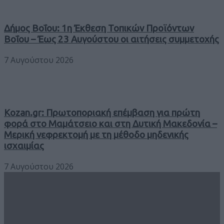
Δήμος Βοΐου: 1η Έκθεση Τοπικών Προϊόντων
Βοΐου – Έως 23 Αυγούστου οι αιτήσεις συμμετοχής
7 Αυγούστου 2026
Kozan.gr: Πρωτοποριακή επέμβαση για πρώτη
φορά στο Μαμάτσειο και στη Δυτική Μακεδονία –
Μερική νεφρεκτομή με τη μέθοδο μηδενικής
ισχαιμίας
7 Αυγούστου 2026