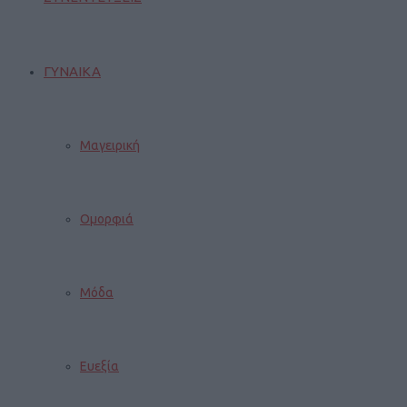
ΓΥΝΑΙΚΑ
Μαγειρική
Ομορφιά
Μόδα
Ευεξία