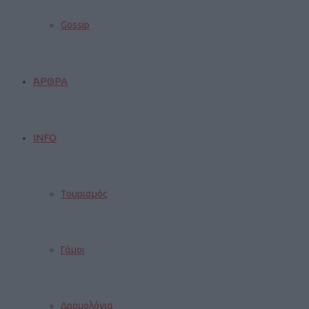
Gossip
ΆΡΘΡΑ
INFO
Τουρισμός
Γάμοι
Δρομολόγια