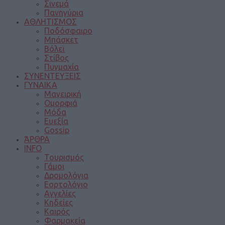
Σινεμά
Πανηγύρια
ΑΘΛΗΤΙΣΜΟΣ
Ποδόσφαιρο
Μπάσκετ
Βόλεϊ
Στίβος
Πυγμαχία
ΣΥΝΕΝΤΕΥΞΕΙΣ
ΓΥΝΑΙΚΑ
Μαγειρική
Ομορφιά
Μόδα
Ευεξία
Gossip
ΆΡΘΡΑ
INFO
Τουρισμός
Γάμοι
Δρομολόγια
Εορτολόγιο
Αγγελίες
Κηδείες
Καιρός
Φαρμακεία