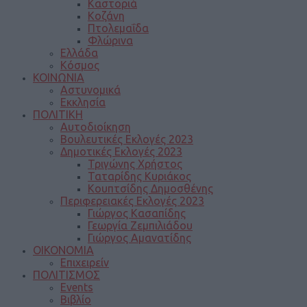
Καστοριά
Κοζάνη
Πτολεμαΐδα
Φλώρινα
Ελλάδα
Κόσμος
ΚΟΙΝΩΝΙΑ
Αστυνομικά
Εκκλησία
ΠΟΛΙΤΙΚΗ
Αυτοδιοίκηση
Βουλευτικές Εκλογές 2023
Δημοτικές Εκλογές 2023
Τριγώνης Χρήστος
Ταταρίδης Κυριάκος
Κουπτσίδης Δημοσθένης
Περιφερειακές Εκλογές 2023
Γιώργος Κασαπίδης
Γεωργία Ζεμπιλιάδου
Γιώργος Αμανατίδης
ΟΙΚΟΝΟΜΙΑ
Επιχειρείν
ΠΟΛΙΤΙΣΜΟΣ
Events
Βιβλίο