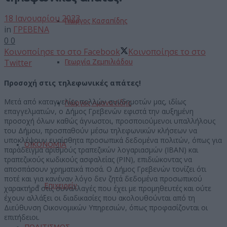
18 Ιανουαρίου 2023
Γιώργος Κασαπίδης
in
ΓΡΕΒΕΝΑ
0
0
Κοινοποίησε το στο Facebook
Κοινοποίησε το στο
Twitter
Γεωργία Ζεμπιλιάδου
Προσοχή στις τηλεφωνικές απάτες!
Μετά από καταγγελίες πολλών συνδημοτών μας, ιδίως
Γιώργος Αμανατίδης
επαγγελματιών, ο Δήμος Γρεβενών εφιστά την αυξημένη
προσοχή όλων καθώς άγνωστοι, προσποιούμενοι υπαλλήλους
του Δήμου, προσπαθούν μέσω τηλεφωνικών κλήσεων να
υποκλέψουν ευαίσθητα προσωπικά δεδομένα πολιτών, όπως για
ΟΙΚΟΝΟΜΙΑ
παράδειγμα αριθμούς τραπεζικών λογαριασμών (IBAN) και
τραπεζικούς κωδικούς ασφαλείας (PIN), επιδιώκοντας να
αποσπάσουν χρηματικά ποσά. Ο Δήμος Γρεβενών τονίζει ότι
ποτέ και για κανέναν λόγο δεν ζητά δεδομένα προσωπικού
Επιχειρείν
χαρακτήρα στις συναλλαγές που έχει με προμηθευτές και ούτε
έχουν αλλάξει οι διαδικασίες που ακολουθούνται από τη
Διεύθυνση Οικονομικών Υπηρεσιών, όπως προφασίζονται οι
επιτήδειοι.
ΠΟΛΙΤΙΣΜΟΣ