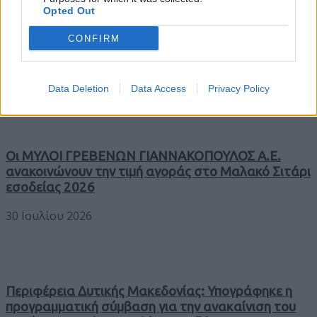
Opted Out
CONFIRM
Trending
Comments
Latest
Data Deletion
Data Access
Privacy Policy
Οι ΜΥΛΟΙ ΓΡΕΒΕΝΩΝ ΓΙΑΝΝΑΚΟΠΟΥΛΟΣ Α.Ε.
ανακοινώνουν την τιμή αγοράς στο Μαλακό Σιτάρι
εσοδείας 2026
30 Ιουλίου 2026
Περιφέρεια Δυτικής Μακεδονίας: Υπογράφηκε η
προγραμματική σύμβαση για την ανακαίνιση του