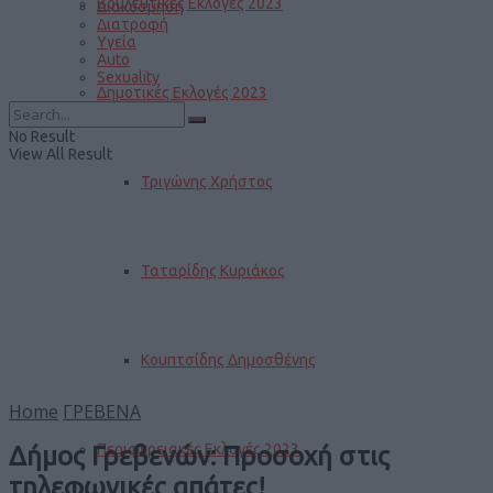
Βουλευτικές Εκλογές 2023
Διακόσμηση
Διατροφή
Υγεία
Auto
Sexuality
Δημοτικές Εκλογές 2023
No Result
View All Result
Τριγώνης Χρήστος
Ταταρίδης Κυριάκος
Κουπτσίδης Δημοσθένης
Home
ΓΡΕΒΕΝΑ
Περιφερειακές Εκλογές 2023
Δήμος Γρεβενών: Προσοχή στις
τηλεφωνικές απάτες!