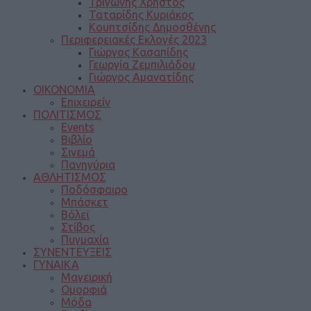
Τριγώνης Χρήστος
Ταταρίδης Κυριάκος
Κουπτσίδης Δημοσθένης
Περιφερειακές Εκλογές 2023
Γιώργος Κασαπίδης
Γεωργία Ζεμπιλιάδου
Γιώργος Αμανατίδης
ΟΙΚΟΝΟΜΙΑ
Επιχειρείν
ΠΟΛΙΤΙΣΜΟΣ
Events
Βιβλίο
Σινεμά
Πανηγύρια
ΑΘΛΗΤΙΣΜΟΣ
Ποδόσφαιρο
Μπάσκετ
Βόλεϊ
Στίβος
Πυγμαχία
ΣΥΝΕΝΤΕΥΞΕΙΣ
ΓΥΝΑΙΚΑ
Μαγειρική
Ομορφιά
Μόδα