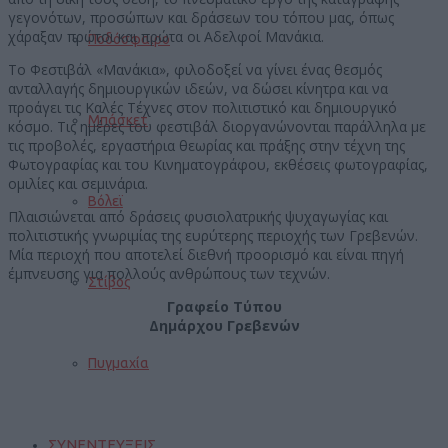
γεγονότων, προσώπων και δράσεων του τόπου μας, όπως
χάραξαν πρώτοι και πρώτα οι Αδελφοί Μανάκια.
Ποδόσφαιρο
Το Φεστιβάλ «Μανάκια», φιλοδοξεί να γίνει ένας θεσμός
ανταλλαγής δημιουργικών ιδεών, να δώσει κίνητρα και να
προάγει τις Καλές Τέχνες στον πολιτιστικό και δημιουργικό
Μπάσκετ
κόσμο. Τις ημέρες του φεστιβάλ διοργανώνονται παράλληλα με
τις προβολές, εργαστήρια θεωρίας και πράξης στην τέχνη της
Φωτογραφίας και του Κινηματογράφου, εκθέσεις φωτογραφίας,
ομιλίες και σεμινάρια.
Βόλεϊ
Πλαισιώνεται από δράσεις φυσιολατρικής ψυχαγωγίας και
πολιτιστικής γνωριμίας της ευρύτερης περιοχής των Γρεβενών.
Μία περιοχή που αποτελεί διεθνή προορισμό και είναι πηγή
έμπνευσης για πολλούς ανθρώπους των τεχνών.
Στίβος
Γραφείο Τύπου
Δημάρχου Γρεβενών
Πυγμαχία
ΣΥΝΕΝΤΕΥΞΕΙΣ