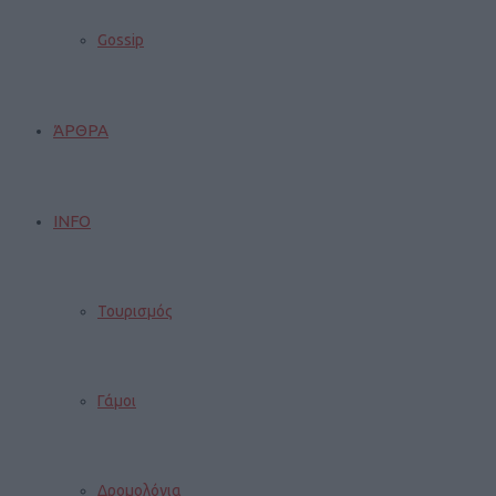
Gossip
ΆΡΘΡΑ
INFO
Τουρισμός
Γάμοι
Δρομολόγια