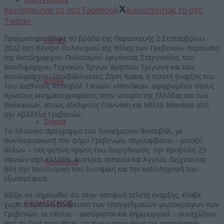
Κοινοποίησε το στο Facebook
Κοινοποίησε το στο
Twitter
Πραγματοποιήθηκε το βράδυ της Παρασκευής 2 Σεπτεμβρίου
Events
2022 στο Κέντρο Πολιτισμού της πόλης των Γρεβενών, παρουσία
της Αντιδημάρχου Πολιτισμού Ιφιγένειας Στεργιούλα, του
Αντιδημάρχου Τεχνικών Έργων Χρήστου Τριγώνη και του
Αντιδημάρχου Περιβάλλοντος Ζήση Κιάκα, η τελετή έναρξης του
Βιβλίο
1ου Διεθνούς Φεστιβάλ Ταινιών «Μανάκια», αφιερωμένο στους
πρώτους κινηματογραφιστές στην ιστορία της Ελλάδας και των
Βαλκανίων, στους αδελφούς Γιαννάκη και Μίλτο Μανάκια από
την Αβδέλλα Γρεβενών.
Σινεμά
Το πλούσιο πρόγραμμα του δεκαήμερου Φεστιβάλ, με
συνδιοργανωτή τον Δήμο Γρεβενών, περιλαμβάνει – μεταξύ
άλλων – στη φετινή πρώτη του διοργάνωση, την προβολή 25
ταινιών από Ελλάδα, Αυστρία, Ισπανία και Αγγλία, δείχνοντας
Πανηγύρια
ήδη την πολιτισμική του δυναμική και την καλλιτεχνική του
εξωστρέφεια.
Αξίζει να σημειωθεί ότι στην αποψινή τελετή έναρξης, έλαβε
ΑΘΛΗΤΙΣΜΟΣ
χώρα η τιμητική βράβευση των επαγγελματιών φωτογράφων των
Γρεβενών, οι οποίοι – ακούραστα και δημιουργικά – συνεχίζουν
από τη δική τους θέση, το πνευματικό έργο της καταγραφής