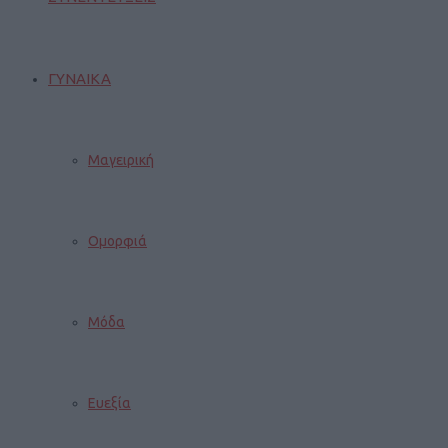
ΓΥΝΑΙΚΑ
Μαγειρική
Ομορφιά
Μόδα
Ευεξία