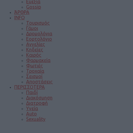
Ευεξία
Gossip
ΆΡΘΡΑ
INFO
Τουρισμός
Γάμοι
Δρομολόγια
Εορτολόγιο
Αγγελίες
Κηδείες
Καιρός
Φαρμακεία
Φωτιές
Τροχαία
Σεισμοί
Αποστάσεις
ΠΕΡΙΣΣΟΤΕΡΑ
Παιδί
Διακόσμηση
Διατροφή
Υγεία
Auto
Sexuality