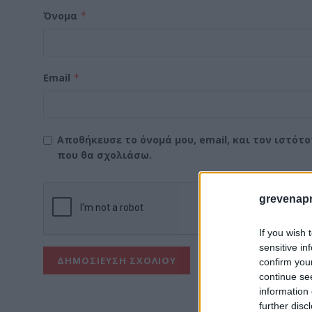
Όνομα
*
Email
*
Αποθήκευσε το όνομά μου, email, και τον ιστότ
που θα σχολιάσω.
grevenapr
If you wish 
sensitive in
confirm you
continue se
information 
further disc