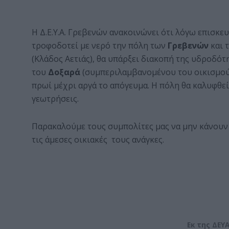
Η Δ.Ε.Υ.Α. Γρεβενών ανακοινώνει ότι λόγω επισκε
τροφοδοτεί με νερό την πόλη των
Γρεβενών
και 
(Κλάδος Αετιάς), θα υπάρξει διακοπή της υδροδό
του
Δοξαρά
(συμπεριλαμβανομένου του οικισμο
πρωί μέχρι αργά το απόγευμα. Η πόλη θα καλυφθεί
γεωτρήσεις.
Παρακαλούμε τους συμπολίτες μας να μην κάνουν 
τις άμεσες οικιακές τους ανάγκες.
Εκ της ΔΕΥ