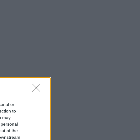
sonal or
ection to
ou may
 personal
out of the
 downstream