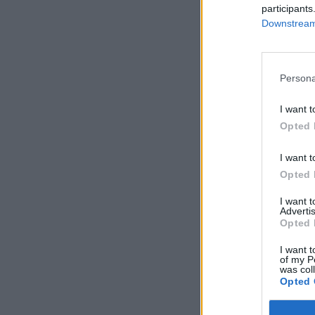
participants
Downstream 
Persona
I want t
Opted 
I want t
Opted 
I want 
Advertis
Opted 
I want t
of my P
was col
Opted 