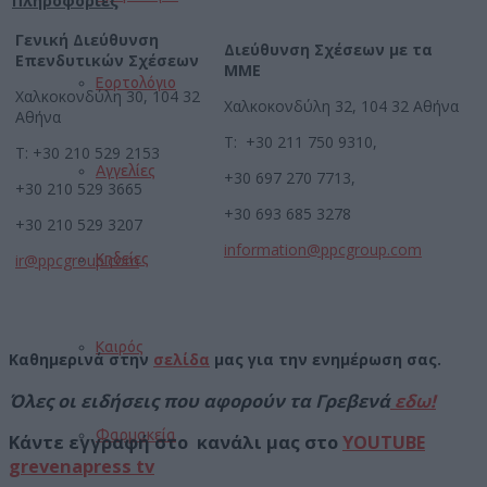
Πληροφορίες
Γενική Διεύθυνση
Διεύθυνση Σχέσεων με τα
Επενδυτικών Σχέσεων
ΜΜΕ
Εορτολόγιο
Χαλκοκονδύλη 30, 104 32
Χαλκοκονδύλη 32, 104 32 Αθήνα
Αθήνα
Τ: +30 211 750 9310,
Τ: +30 210 529 2153
Αγγελίες
+30 697 270 7713,
+30 210 529 3665
+30 693 685 3278
+30 210 529 3207
information@ppcgroup.com
ir@ppcgroup.com
Κηδείες
Καιρός
Καθημερινά στην
σελίδα
μας για την ενημέρωση σας.
Όλες οι ειδήσεις που αφορούν τα Γρεβενά
εδω!
Φαρμακεία
Κάντε εγγραφή στο κανάλι μας στο
YOUTUBE
grevenapress tv