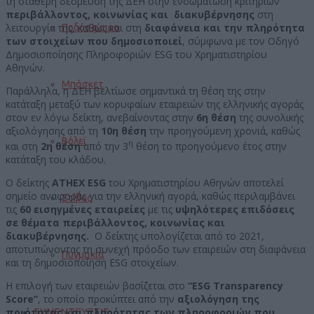
τη σταθερή δέσμευση της ΔΕΗ στην ενσωμάτωση κριτηρίων
περιβάλλοντος, κοινωνίας και διακυβέρνησης
στη
λειτουργία της, καθώς και στη
διαφάνεια και την πληρότητα
Ποδόσφαιρο
των στοιχείων που δημοσιοποιεί
, σύμφωνα με τον Οδηγό
Δημοσιοποίησης Πληροφοριών ESG του Χρηματιστηρίου
Αθηνών.
Μπάσκετ
Παράλληλα, η ΔΕΗ βελτίωσε σημαντικά τη θέση της στην
κατάταξη μεταξύ των κορυφαίων εταιρειών της ελληνικής αγοράς
στον εν λόγω δείκτη, ανεβαίνοντας στην
6η θέση
της συνολικής
αξιολόγησης από τη
10η θέση
την προηγούμενη χρονιά, καθώς
Βόλεϊ
η
και στη
2η θέση
από την 3
θέση το προηγούμενο έτος στην
κατάταξη του κλάδου.
Ο δείκτης
ATHEX ESG
του Χρηματιστηρίου Αθηνών αποτελεί
σημείο αναφοράς για την ελληνική αγορά, καθώς περιλαμβάνει
Στίβος
τις
60 εισηγμένες εταιρείες
με τις
υψηλότερες επιδόσεις
σε θέματα περιβάλλοντος, κοινωνίας και
διακυβέρνησης.
Ο δείκτης υπολογίζεται από το 2021,
αποτυπώνοντας τη συνεχή πρόοδο των εταιρειών στη διαφάνεια
Πυγμαχία
και τη δημοσιοποίηση ESG στοιχείων.
Η επιλογή των εταιρειών βασίζεται στο
“ESG Transparency
Score”
, το οποίο προκύπτει από την
αξιολόγηση της
ποιότητας και πληρότητας των πληροφοριών που
ΣΥΝΕΝΤΕΥΞΕΙΣ