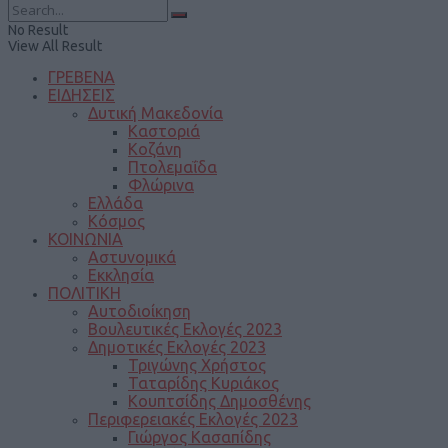
No Result
View All Result
ΓΡΕΒΕΝΑ
ΕΙΔΗΣΕΙΣ
Δυτική Μακεδονία
Καστοριά
Κοζάνη
Πτολεμαΐδα
Φλώρινα
Ελλάδα
Κόσμος
ΚΟΙΝΩΝΙΑ
Αστυνομικά
Εκκλησία
ΠΟΛΙΤΙΚΗ
Αυτοδιοίκηση
Βουλευτικές Εκλογές 2023
Δημοτικές Εκλογές 2023
Τριγώνης Χρήστος
Ταταρίδης Κυριάκος
Κουπτσίδης Δημοσθένης
Περιφερειακές Εκλογές 2023
Γιώργος Κασαπίδης