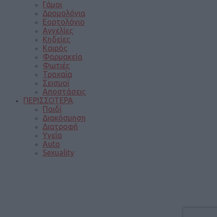
Γάμοι
Δρομολόγια
Εορτολόγιο
Αγγελίες
Κηδείες
Καιρός
Φαρμακεία
Φωτιές
Τροχαία
Σεισμοί
Αποστάσεις
ΠΕΡΙΣΣΟΤΕΡΑ
Παιδί
Διακόσμηση
Διατροφή
Υγεία
Auto
Sexuality