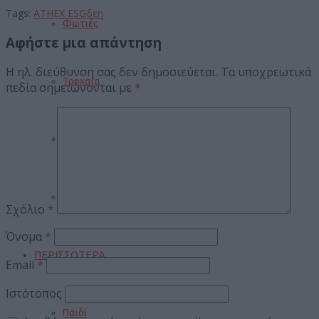
Tags:
ATHEX ESG
δεη
Φωτιές
Αφήστε μια απάντηση
Η ηλ. διεύθυνση σας δεν δημοσιεύεται.
Τα υποχρεωτικά
Τροχαία
πεδία σημειώνονται με
*
Σεισμοί
Αποστάσεις
Σχόλιο
*
Όνομα
*
ΠΕΡΙΣΣΟΤΕΡΑ
Email
*
Ιστότοπος
Παιδί