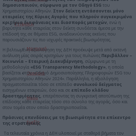
δημοσιοποιούν, σύμφωνα με τον Οδηγό ESG
του
Χρηματιστηρίου Αθηνών.
Στον δείκτη εντάσσονται μόνο
εταιρείες της Κύριας Αγοράς που πληρούν συγκεκριμένα
κριτήρια διαφάνειας και διασποράς μετοχών
, ενώ η
ΓΥΝΑΙΚΑ
βαρύτητα κάθε εταιρείας στον δείκτη συνδέεται άμεσα με την
επίδοσή της σε θέματα ESG, αναδεικνύοντας εκείνες που
παρουσιάζουν τις πιο ισχυρές πρακτικές βιωσιμότητας.
Μαγειρική
Η βελτιωμένη αξιολόγηση της ΔΕΗ προέκυψε μετά από εκτενή
ανάλυση μίας σειράς κριτηρίων για τους πυλώνες
Περιβάλλον –
Κοινωνία – Εταιρική Διακυβέρνηση
, σύμφωνα με τη
μεθοδολογία
«
ESG
Transparency
Methodology
»
, η οποία
βασίζεται στον «Οδηγό Δημοσιοποίησης Πληροφοριών ESG του
Ομορφιά
Χρηματιστηρίου Αθηνών 2024». Παράλληλα, η αξιολόγηση
πραγματοποιείται τόσο σε επίπεδο
συνολικού δείγματος
εισηγμένων εταιρειών, όσο και σε
επίπεδο κλάδου
δραστηριότητας
, επιτρέποντας τη συγκριτική αποτύπωση της
Μόδα
επίδοσης κάθε εταιρείας τόσο στο σύνολο της αγοράς, όσο και
στον τομέα στον οποίο δραστηριοποιείται.
Πράσινες επενδύσεις με τη βιωσιμότητα στο επίκεντρο
Ευεξία
της στρατηγικής
Τα τελευταία χρόνια η ΔΕΗ υλοποιεί με σταθερά βήματα τον