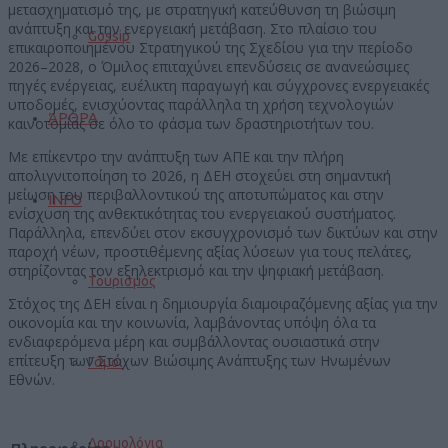
μετασχηματισμό της, με στρατηγική κατεύθυνση τη βιώσιμη
ανάπτυξη και την ενεργειακή μετάβαση. Στο πλαίσιο του
Gossip
επικαιροποιημένου Στρατηγικού της Σχεδίου για την περίοδο
2026–2028, ο Όμιλος επιταχύνει επενδύσεις σε ανανεώσιμες
πηγές ενέργειας, ευέλικτη παραγωγή και σύγχρονες ενεργειακές
υποδομές, ενισχύοντας παράλληλα τη χρήση τεχνολογιών
ΆΡΘΡΑ
καινοτομίας σε όλο το φάσμα των δραστηριοτήτων του.
Με επίκεντρο την ανάπτυξη των ΑΠΕ και την πλήρη
απολιγνιτοποίηση το 2026, η ΔΕΗ στοχεύει στη σημαντική
μείωση του περιβαλλοντικού της αποτυπώματος και στην
INFO
ενίσχυση της ανθεκτικότητας του ενεργειακού συστήματος.
Παράλληλα, επενδύει στον εκσυγχρονισμό των δικτύων και στην
παροχή νέων, προστιθέμενης αξίας λύσεων για τους πελάτες,
στηρίζοντας τον εξηλεκτρισμό και την ψηφιακή μετάβαση.
Τουρισμός
Στόχος της ΔΕΗ είναι η δημιουργία διαμοιραζόμενης αξίας για την
οικονομία και την κοινωνία, λαμβάνοντας υπόψη όλα τα
ενδιαφερόμενα μέρη και συμβάλλοντας ουσιαστικά στην
επίτευξη των Στόχων Βιώσιμης Ανάπτυξης των Ηνωμένων
Γάμοι
Εθνών.
Δρομολόγια