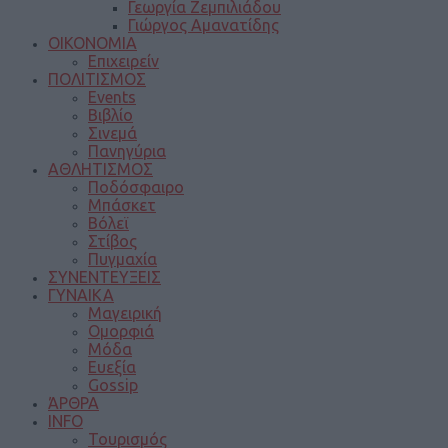
Γεωργία Ζεμπιλιάδου
Γιώργος Αμανατίδης
ΟΙΚΟΝΟΜΙΑ
Επιχειρείν
ΠΟΛΙΤΙΣΜΟΣ
Events
Βιβλίο
Σινεμά
Πανηγύρια
ΑΘΛΗΤΙΣΜΟΣ
Ποδόσφαιρο
Μπάσκετ
Βόλεϊ
Στίβος
Πυγμαχία
ΣΥΝΕΝΤΕΥΞΕΙΣ
ΓΥΝΑΙΚΑ
Μαγειρική
Ομορφιά
Μόδα
Ευεξία
Gossip
ΆΡΘΡΑ
INFO
Τουρισμός