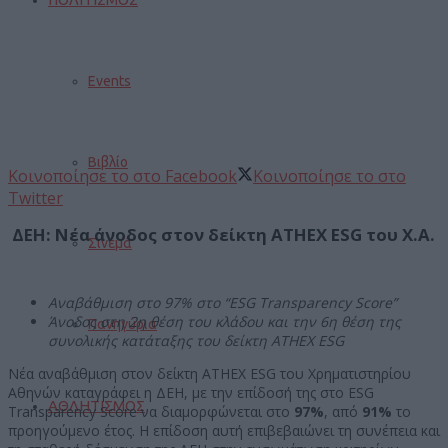
Events
Βιβλίο
Κοινοποίησε το στο Facebook
Κοινοποίησε το στο
Twitter
ΔΕΗ: Νέα άνοδος στον δείκτη
ATHEX
ESG
του Χ.Α.
Σινεμά
Αναβάθμιση
στο
97%
στο
“ESG Transparency Score”
Άνοδος στη 2η θέση του κλάδου και την 6η θέση της
Πανηγύρια
συνολικής κατάταξης του δείκτη
ATHEX
ESG
Νέα αναβάθμιση στον δείκτη ATHEX ESG του Χρηματιστηρίου
Αθηνών καταγράφει η ΔΕΗ, με την επίδοσή της στο ESG
ΑΘΛΗΤΙΣΜΟΣ
Transparency Score να διαμορφώνεται στο
97%
, από
91%
το
προηγούμενο έτος. Η επίδοση αυτή επιβεβαιώνει τη συνέπεια και