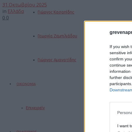
31 Οκτωβρίου 2025
in
Ελλάδα
Γιώργος Κασαπίδης
0
0
grevenapr
Γεωργία Ζεμπιλιάδου
If you wish 
sensitive in
confirm you
Γιώργος Αμανατίδης
continue se
information 
further disc
participants
ΟΙΚΟΝΟΜΙΑ
Downstream 
Επιχειρείν
Persona
I want t