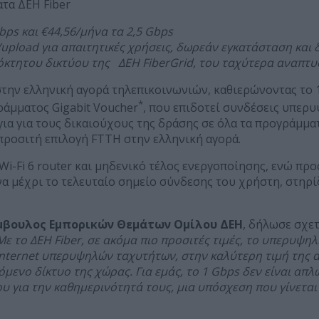
τα ΔΕΗ Fiber
bps
και €44,56/μήνα τα 2,5
Gbps
/upload για απαιτητικές χρήσεις, δωρεάν εγκατάσταση και δ
ιόκτητου δικτύου της ΔΕΗ FiberGrid, του ταχύτερα αναπτ
 στην ελληνική αγορά τηλεπικοινωνιών, καθιερώνοντας το 
*
ράμματος Gigabit Voucher
, που επιδοτεί συνδέσεις υπερυ
για για τους δικαιούχους της δράσης σε όλα τα προγράμματα
 προσιτή επιλογή FTTH στην ελληνική αγορά.
i-Fi 6 router και μηδενικό τέλος ενεργοποίησης, ενώ προ
να μέχρι το τελευταίο σημείο σύνδεσης του χρήστη, στηρ
μβουλος Εμπορικών Θεμάτων Ομίλου ΔΕΗ
, δήλωσε σχετ
Με το ΔΕΗ Fiber, σε ακόμα πιο προσιτές τιμές, το υπερυψηλ
Internet υπερυψηλών ταχυτήτων, στην καλύτερη τιμή της 
ενο δίκτυο της χώρας. Για εμάς, το 1 Gbps δεν είναι απλώς
υ για την καθημερινότητά τους, μια υπόσχεση που γίνεται