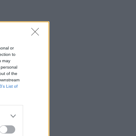
sonal or
ection to
ou may
 personal
out of the
 downstream
B’s List of