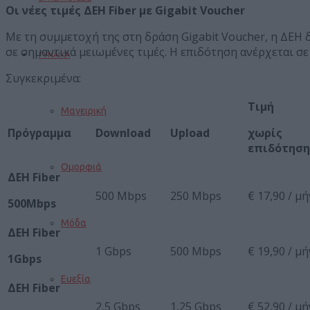
Οι νέες τιμές ΔΕΗ
Fiber
με
Gigabit
Voucher
Με τη συμμετοχή της στη δράση Gigabit Voucher, η ΔΕΗ 
σε σημαντικά μειωμένες τιμές. Η επιδότηση ανέρχεται σε
ΓΥΝΑΙΚΑ
Συγκεκριμένα:
Τιμή
Μαγειρική
Πρόγραμμα
Download
Upload
χωρίς
επιδότηση
Ομορφιά
ΔΕΗ Fiber
500 Mbps
250 Mbps
€ 17,90 / μ
500Mbps
Μόδα
ΔΕΗ Fiber
1 Gbps
500 Mbps
€ 19,90 / μ
1Gbps
Ευεξία
ΔΕΗ Fiber
2,5 Gbps
1,25 Gbps
€ 52,90 / μ