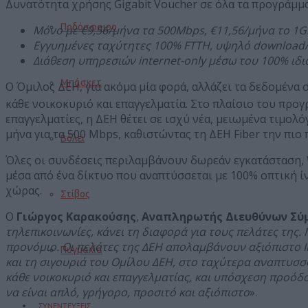
Δυνατότητα χρήσης Gigabit Voucher σε όλα τα προγράμμα
Ποδόσφαιρο
Μόνο με €9,56/μήνα τα 500
Mbps
, €11,56/μήνα το 1
G
Εγγυημένες ταχύτητες 100% FTTH, υψηλό
download
Διάθεση υπηρεσιών internet-only μέσω του 100% ιδ
Μπάσκετ
Ο Όμιλος ΔΕΗ, για ακόμα μία φορά, αλλάζει τα δεδομένα
κάθε νοικοκυριό και επαγγελματία. Στο πλαίσιο του προγ
επαγγελματίες, η ΔΕΗ θέτει σε ισχύ νέα, μειωμένα τιμολό
μήνα για τα 500 Mbps, καθιστώντας τη ΔΕΗ Fiber την πιο
Βόλεϊ
Όλες οι συνδέσεις περιλαμβάνουν δωρεάν εγκατάσταση, W
μέσα από ένα δίκτυο που αναπτύσσεται με 100% οπτική ί
χώρας.
Στίβος
Ο
Γιώργος Καρακούσης
,
Αναπληρωτής Διευθύνων Σύ
τηλεπικοινωνίες, κάνει τη διαφορά για τους πελάτες της. 
προνόμιο. Οι πελάτες της ΔΕΗ απολαμβάνουν αξιόπιστο 
Πυγμαχία
και τη σιγουριά του Ομίλου ΔΕΗ, στο ταχύτερα αναπτυσσόμ
κάθε νοικοκυριό και επαγγελματίας, και υπόσχεση προόδο
να είναι απλό, γρήγορο, προσιτό και αξιόπιστο
».
ΣΥΝΕΝΤΕΥΞΕΙΣ