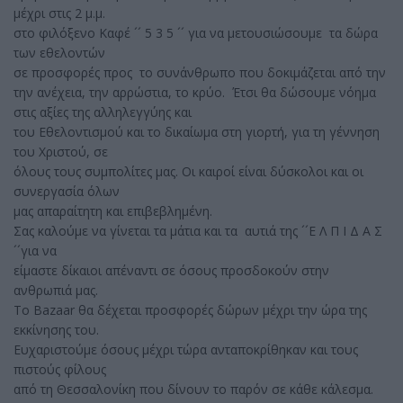
μέχρι στις 2 μ.μ.
στο φιλόξενο Καφέ ´´ 5 3 5 ´´ για να μετουσιώσουμε τα δώρα
των εθελοντών
σε προσφορές προς το συνάνθρωπο που δοκιμάζεται από την
την ανέχεια, την αρρώστια, το κρύο. Έτσι θα δώσουμε νόημα
στις αξίες της αλληλεγγύης και
του Εθελοντισμού και το δικαίωμα στη γιορτή, για τη γέννηση
του Χριστού, σε
όλους τους συμπολίτες μας. Οι καιροί είναι δύσκολοι και οι
συνεργασία όλων
μας απαραίτητη και επιβεβλημένη.
Σας καλούμε να γίνεται τα μάτια και τα αυτιά της ´´Ε Λ Π Ι Δ Α Σ
´´για να
είμαστε δίκαιοι απέναντι σε όσους προσδοκούν στην
ανθρωπιά μας.
Το Bazaar θα δέχεται προσφορές δώρων μέχρι την ώρα της
εκκίνησης του.
Ευχαριστούμε όσους μέχρι τώρα ανταποκρίθηκαν και τους
πιστούς φίλους
από τη Θεσσαλονίκη που δίνουν το παρόν σε κάθε κάλεσμα.