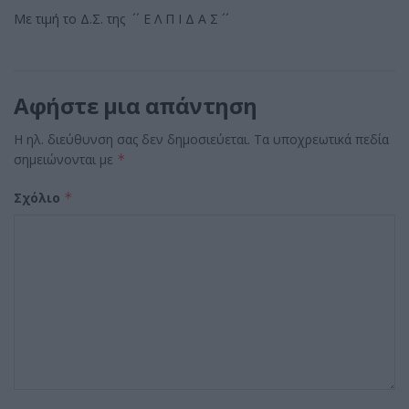
Με τιμή το Δ.Σ. της ´´ Ε Λ Π Ι Δ Α Σ ´´
Αφήστε μια απάντηση
Η ηλ. διεύθυνση σας δεν δημοσιεύεται.
Τα υποχρεωτικά πεδία
σημειώνονται με
*
Σχόλιο
*