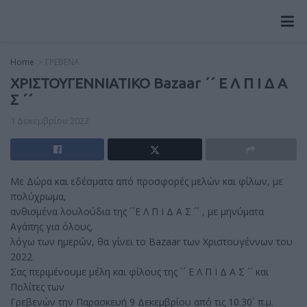
Home
ΓΡΕΒΕΝΑ
ΧΡΙΣΤΟΥΓΕΝΝΙΑΤΙΚΟ Bazaar ´´ Ε Λ Π Ι Δ Α
Σ ´´
1 Δεκεμβρίου 2022
Με Δώρα και εδέσματα από προσφορές μελών και φίλων, με
πολύχρωμα,
ανθισμένα λουλούδια της ´´Ε Λ Π Ι Δ Α Σ ´´ , με μηνύματα
Αγάπης για όλους,
λόγω των ημερών, θα γίνει το Bazaar των Χριστουγέννων του
2022.
Σας περιμένουμε μέλη και φίλους της ´´ Ε Λ Π Ι Δ Α Σ ´´ και
Πολίτες των
Γρεβενών την Παρασκευή 9 Δεκεμβρίου από τις 10.30´ π.μ.