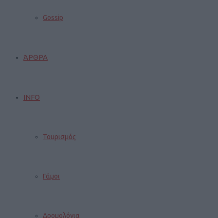
Gossip
ΆΡΘΡΑ
INFO
Τουρισμός
Γάμοι
Δρομολόγια