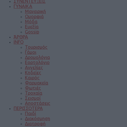
ΣΥΝΕΝΤΕΥΞΕΙΣ
ΓΥΝΑΙΚΑ
Μαγειρική
Ομορφιά
Μόδα
Ευεξία
Gossip
ΆΡΘΡΑ
INFO
Τουρισμός
Γάμοι
Δρομολόγια
Εορτολόγιο
Αγγελίες
Κηδείες
Καιρός
Φαρμακεία
Φωτιές
Τροχαία
Σεισμοί
Αποστάσεις
ΠΕΡΙΣΣΟΤΕΡΑ
Παιδί
Διακόσμηση
Διατροφή