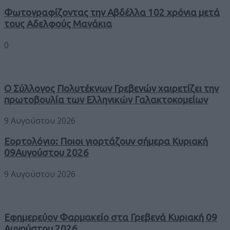
Φωτογραφίζοντας την Αβδέλλα 102 χρόνια μετά
τους Αδελφούς Μανάκια
0
Ο Σύλλογος Πολυτέκνων Γρεβενών χαιρετίζει την
πρωτοβουλία των Ελληνικών Γαλακτοκομείων
9 Αυγούστου 2026
Εορτολόγιο: Ποιοι γιορτάζουν σήμερα Κυριακή
09Αυγούστου 2026
9 Αυγούστου 2026
Εφημερεύον Φαρμακείο στα Γρεβενά Κυριακή 09
Αυγούστου 2026