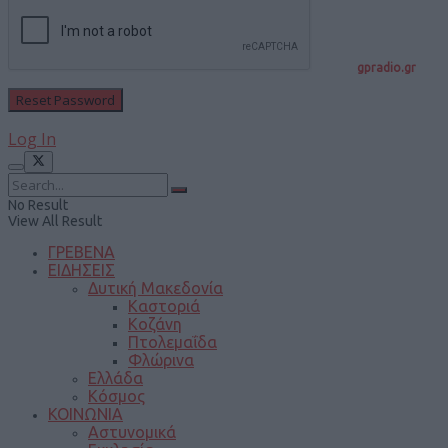
gpradio.gr
Log In
No Result
View All Result
ΓΡΕΒΕΝΑ
ΕΙΔΗΣΕΙΣ
Δυτική Μακεδονία
Καστοριά
Κοζάνη
Πτολεμαΐδα
Φλώρινα
Ελλάδα
Κόσμος
ΚΟΙΝΩΝΙΑ
Αστυνομικά