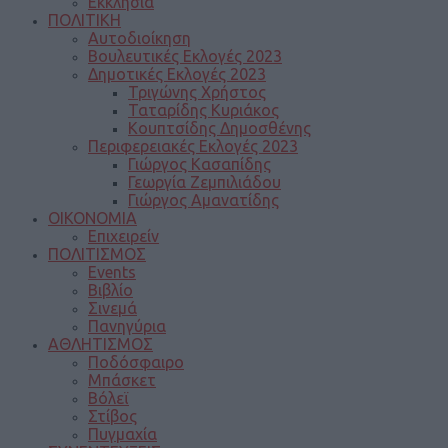
Εκκλησία
ΠΟΛΙΤΙΚΗ
Αυτοδιοίκηση
Βουλευτικές Εκλογές 2023
Δημοτικές Εκλογές 2023
Τριγώνης Χρήστος
Ταταρίδης Κυριάκος
Κουπτσίδης Δημοσθένης
Περιφερειακές Εκλογές 2023
Γιώργος Κασαπίδης
Γεωργία Ζεμπιλιάδου
Γιώργος Αμανατίδης
ΟΙΚΟΝΟΜΙΑ
Επιχειρείν
ΠΟΛΙΤΙΣΜΟΣ
Events
Βιβλίο
Σινεμά
Πανηγύρια
ΑΘΛΗΤΙΣΜΟΣ
Ποδόσφαιρο
Μπάσκετ
Βόλεϊ
Στίβος
Πυγμαχία