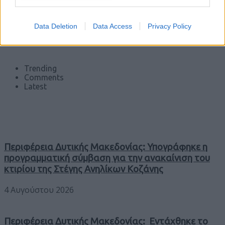
Data Deletion
Data Access
Privacy Policy
Trending
Comments
Latest
Περιφέρεια Δυτικής Μακεδονίας: Υπογράφηκε η
προγραμματική σύμβαση για την ανακαίνιση του
κτιρίου της Στέγης Ανηλίκων Κοζάνης
4 Αυγούστου 2026
Περιφέρεια Δυτικής Μακεδονίας: Εντάχθηκε το