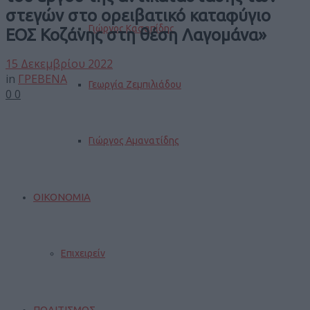
στεγών στο ορειβατικό καταφύγιο
Γιώργος Κασαπίδης
ΕΟΣ Κοζάνης στη θέση Λαγομάνα»
15 Δεκεμβρίου 2022
in
ΓΡΕΒΕΝΑ
Γεωργία Ζεμπιλιάδου
0
0
Γιώργος Αμανατίδης
ΟΙΚΟΝΟΜΙΑ
Επιχειρείν
ΠΟΛΙΤΙΣΜΟΣ