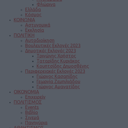
Φλώρινα
Ελλάδα
Κόσμος
ΚΟΙΝΩΝΙΑ
Αστυνομικά
Εκκλησία
ΠΟΛΙΤΙΚΗ
Αυτοδιοίκηση
Βουλευτικές Εκλογές 2023
Δημοτικές Εκλογές 2023
Τριγώνης Χρήστος
Ταταρίδης Κυριάκος
Κουπτσίδης Δημοσθένης
Περιφερειακές Εκλογές 2023
Γιώργος Κασαπίδης
Γεωργία Ζεμπιλιάδου
Γιώργος Αμανατίδης
ΟΙΚΟΝΟΜΙΑ
Επιχειρείν
ΠΟΛΙΤΙΣΜΟΣ
Events
Βιβλίο
Σινεμά
Πανηγύρια
ΑΘΛΗΤΙΣΜΟΣ