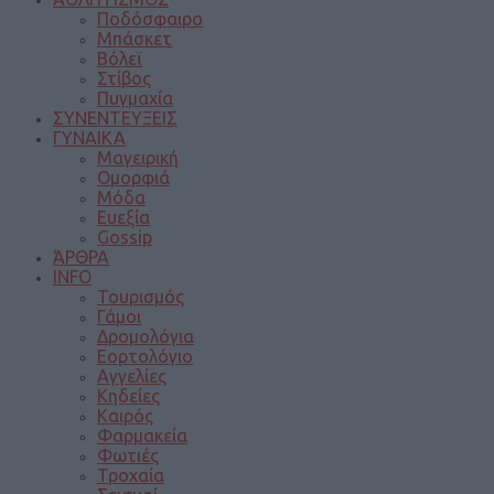
Ποδόσφαιρο
Μπάσκετ
Βόλεϊ
Στίβος
Πυγμαχία
ΣΥΝΕΝΤΕΥΞΕΙΣ
ΓΥΝΑΙΚΑ
Μαγειρική
Ομορφιά
Μόδα
Ευεξία
Gossip
ΆΡΘΡΑ
INFO
Τουρισμός
Γάμοι
Δρομολόγια
Εορτολόγιο
Αγγελίες
Κηδείες
Καιρός
Φαρμακεία
Φωτιές
Τροχαία