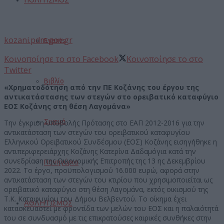
kozani.pdm.gov.gr
Events
Κοινοποίησε το στο Facebook
Κοινοποίησε το στο
Twitter
Βιβλίο
«Χρηματοδότηση από την ΠΕ Κοζάνης του έργου της
αντικατάστασης των στεγών στο ορειβατικό καταφύγιο
ΕΟΣ Κοζάνης στη θέση Λαγομάνα»
Σινεμά
Την έγκριση υποβολής Πρότασης στο ΕΑΠ 2012-2016 για την
αντικατάσταση των στεγών του ορειβατικού καταφυγίου
Ελληνικού Ορειβατικού Συνδέσμου (ΕΟΣ) Κοζάνης εισηγήθηκε η
αντιπεριφερειάρχης Κοζάνης Κατερίνα Δαδαμόγια κατά την
συνεδρίαση της Οικονομικής Επιτροπής της 13 ης Δεκεμβρίου
Πανηγύρια
2022. Το έργο, προϋπολογισμού 16.000 ευρώ, αφορά στην
αντικατάσταση των στεγών του κτιρίου που χρησιμοποιείται ως
ορειβατικό καταφύγιο στη θέση Λαγομάνα, εκτός οικισμού της
Τ.Κ. Καταφυγίου του Δήμου Βελβεντού. Το οίκημα έχει
ΑΘΛΗΤΙΣΜΟΣ
κατασκευαστεί με φροντίδα των μελών του ΕΟΣ και η παλαιότητά
του σε συνδυασμό με τις επικρατούσες καιρικές συνθήκες στην