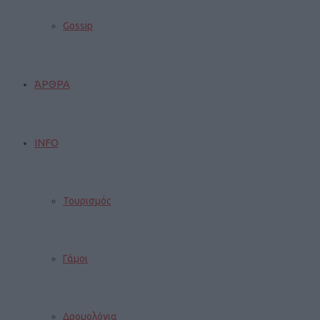
Gossip
ΆΡΘΡΑ
INFO
Τουρισμός
Γάμοι
Δρομολόγια