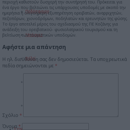
περιοχή καθιστούν δυσχερή την συντήρησή του. Πρόκειται για
ένα έργο που βελτιώνει τις υπάρχουσες υποδομές με σκοπό την
Ποδόσφαιρο
ημερήσια ή ολιγοήμερη εξυπηρέτηση ορειβατών, αναρριχητών,
πεζοπόρων, χιονοδρόμων, ποδηλατών και ερευνητών της φύσης.
Το έργο αποτελεί μέρος του σχεδιασμού της ΠΕ Κοζάνης για
ανάδειξη του ορειβατικού- φυσιολατρικού τουρισμού και τη
βελτίωση των τουριστικών υποδομών.
Μπάσκετ
Αφήστε μια απάντηση
Η ηλ. διεύθυνση σας δεν δημοσιεύεται.
Τα υποχρεωτικά
Βόλεϊ
πεδία σημειώνονται με
*
Στίβος
Πυγμαχία
Σχόλιο
*
Όνομα
*
ΣΥΝΕΝΤΕΥΞΕΙΣ