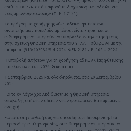
Κανονισμών (Ε.Κ) αριθ. 1308/2013, (Ε.Ε) αριθ. 2018/273 και (Ε.Ε)
αριθ. 2018/274, σε ότι αφορά τη διαχείριση των αδειών για
νέες αμπελοφυτεύσεις.» (ΦΕΚ Β΄ 2181).
Το πρόγραμμα χορήγησης νέων αδειών φυτεύσεων
οινοποιήσιμων ποικιλιών αμπέλου, είναι ετήσιο και οι
ενδιαφερόμενοι μπορούν να υποβάλλουν την αίτησή τους
στην σχετική ψηφιακή υπηρεσία του ΥΠΑΑΤ, σύμφωνα με την
απόφαση (916/102034/8-4-2024, ΦΕΚ 2181 / Β’ / 09-4-2024).
Η υποβολή αιτήσεων για τη χορήγηση αδειών νέας φύτευσης
αμπελώνων έτους 2026, ξεκινά από:
1 Σεπτεμβρίου 2025 και ολοκληρώνεται στις 20 Σεπτεμβρίου
2025.
Για το εν λόγω χρονικό διάστημα η ψηφιακή υπηρεσία
υποβολής αιτήσεων αδειών νέων φυτεύσεων θα παραμείνει
ανοιχτή.
Είμαστε στη διάθεσή σας για οποιαδήποτε διευκρίνιση. Για
περισσότερες πληροφορίες, οι ενδιαφερόμενοι μπορούν να
απευθύνονται στην υπηρεσία, στα τηλέφωνα 24623 53073,