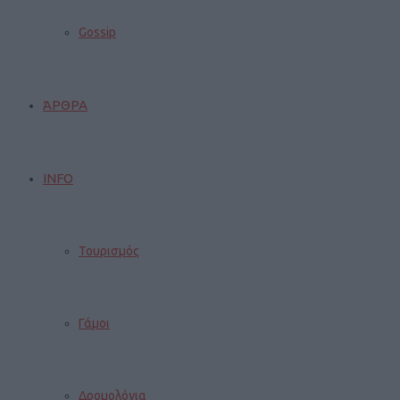
Gossip
ΆΡΘΡΑ
INFO
Τουρισμός
Γάμοι
Δρομολόγια