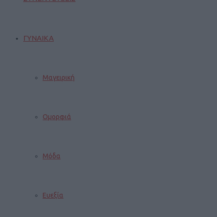
ΓΥΝΑΙΚΑ
Μαγειρική
Ομορφιά
Μόδα
Ευεξία