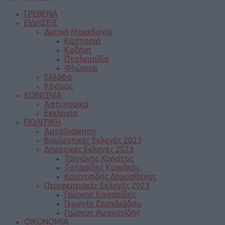
ΓΡΕΒΕΝΑ
ΕΙΔΗΣΕΙΣ
Δυτική Μακεδονία
Καστοριά
Κοζάνη
Πτολεμαΐδα
Φλώρινα
Ελλάδα
Κόσμος
ΚΟΙΝΩΝΙΑ
Αστυνομικά
Εκκλησία
ΠΟΛΙΤΙΚΗ
Αυτοδιοίκηση
Βουλευτικές Εκλογές 2023
Δημοτικές Εκλογές 2023
Τριγώνης Χρήστος
Ταταρίδης Κυριάκος
Κουπτσίδης Δημοσθένης
Περιφερειακές Εκλογές 2023
Γιώργος Κασαπίδης
Γεωργία Ζεμπιλιάδου
Γιώργος Αμανατίδης
ΟΙΚΟΝΟΜΙΑ