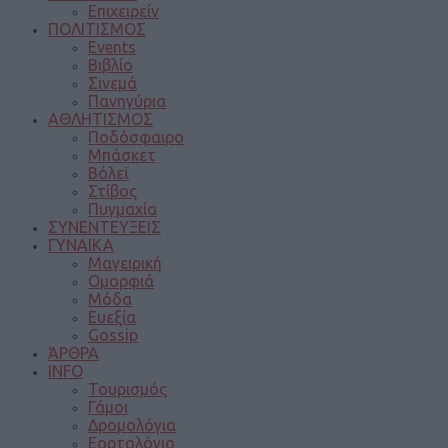
Επιχειρείν
ΠΟΛΙΤΙΣΜΟΣ
Events
Βιβλίο
Σινεμά
Πανηγύρια
ΑΘΛΗΤΙΣΜΟΣ
Ποδόσφαιρο
Μπάσκετ
Βόλεϊ
Στίβος
Πυγμαχία
ΣΥΝΕΝΤΕΥΞΕΙΣ
ΓΥΝΑΙΚΑ
Μαγειρική
Ομορφιά
Μόδα
Ευεξία
Gossip
ΆΡΘΡΑ
INFO
Τουρισμός
Γάμοι
Δρομολόγια
Εορτολόγιο