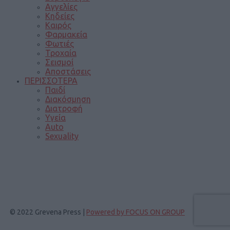
Αγγελίες
Κηδείες
Καιρός
Φαρμακεία
Φωτιές
Τροχαία
Σεισμοί
Αποστάσεις
ΠΕΡΙΣΣΟΤΕΡΑ
Παιδί
Διακόσμηση
Διατροφή
Υγεία
Auto
Sexuality
© 2022 Grevena Press |
Powered by FOCUS ON GROUP